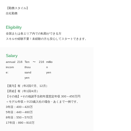
【勤務スタイル】
出社勤務
Eligibility
全国または各エリア内での転勤ができる方
スキルや経験不要！未経験の方も安心してスタートできます。
​Salary
annual
216
Ten
​〜
216
millio
incom
thou
n
e:
sand
yen
yen
【賞与】有（年2回/7月、12月）
【昇給】有（年1回/4月）
【その他】+その他諸手当初年度想定年収 300～450万円
＜モデル年収＞※23歳入社の場合・あくまで一例です。
3年目：400～420万
5年目：440～460万
8年目：550～570万
17年目：890～910万