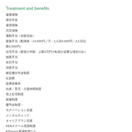
Treatment and benefits
健康保険
厚生年金
雇用保険
労災保険
通勤手当（全額支給）
家族手当（配偶者：13,000円／子：1人目6,000円・2人目以
降4,000円）
住宅手当（家賃の半額・上限3万円※転居が必要な場合のみ）
残業手当
休日手当
深夜手当
確定搬出年金制度
社員寮
提携保養所
出産・育児・介護休暇制度
借上社宅制度
研修制度
慶弔金制度・
モチベーション支援
メンタルチェック
キャリアプラン支援
KENスクール受講制度
EGspace受講制度など