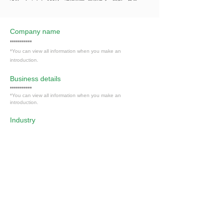
Company name
***********
*You can view all information when you make an
introduction.
​Business details
***********
*You can view all information when you make an
introduction.
Industry
その他の事業サービス業（サービス業）
Members only
Interested in this job?