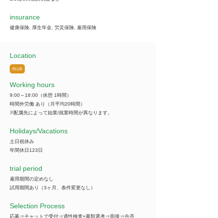
insurance
健康保険, 厚生年金, 労災保険, 雇用保険
Location
岡山県
Working hours
9:00～18:00（休憩 1時間）
時間外労働 あり（月平均20時間）
※配属先によって始業/就業時間が異なります。
​Holidays/Vacations
土日祝休み
年間休日123日
trial period
雇用期間の定めなし
試用期間あり（3ヶ月、条件変更なし）
Selection Process
応募⇒チャットで受付⇒適性検査+書類選考⇒面接⇒合否