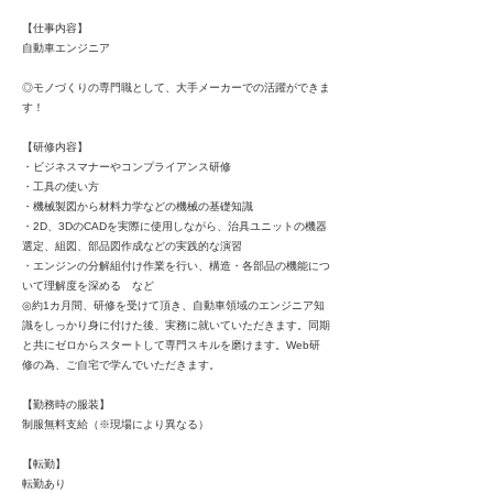
【仕事内容】
自動車エンジニア
◎モノづくりの専門職として、大手メーカーでの活躍ができま
す！
【研修内容】
・ビジネスマナーやコンプライアンス研修
・工具の使い方
・機械製図から材料力学などの機械の基礎知識
・2D、3DのCADを実際に使用しながら、治具ユニットの機器
選定、組図、部品図作成などの実践的な演習
・エンジンの分解組付け作業を行い、構造・各部品の機能につ
いて理解度を深める など
◎約1カ月間、研修を受けて頂き、自動車領域のエンジニア知
識をしっかり身に付けた後、実務に就いていただきます。同期
と共にゼロからスタートして専門スキルを磨けます。Web研
修の為、ご自宅で学んでいただきます。
【勤務時の服装】
制服無料支給（※現場により異なる）
【転勤】
転勤あり