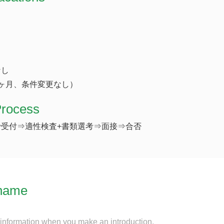
なし
ヶ月、条件変更なし）
Process
受付⇒適性検査+書類選考⇒面接⇒合否
name
 information when you make an introduction.