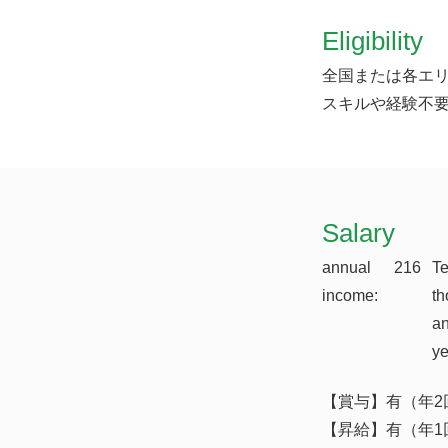
Eligibility
全国または各エ
スキルや経験不
​Salary
annual
216
T
income:
th
a
y
【賞与】有（年2回
【昇給】有（年1回