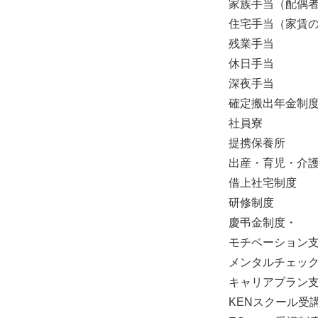
家族手当（配偶者：1
住宅手当（家賃の
残業手当
休日手当
深夜手当
確定搬出年金制
社員寮
提携保養所
出産・育児・介
借上社宅制度
研修制度
慶弔金制度・
モチベーション
メンタルチェッ
キャリアプラン
KENスクール受