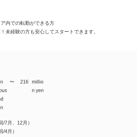
リア内での転勤ができる方
要！未経験の方も安心してスタートできます。
en
​〜
216
millio
ous
n yen
nd
en
/7月、12月）
/4月）