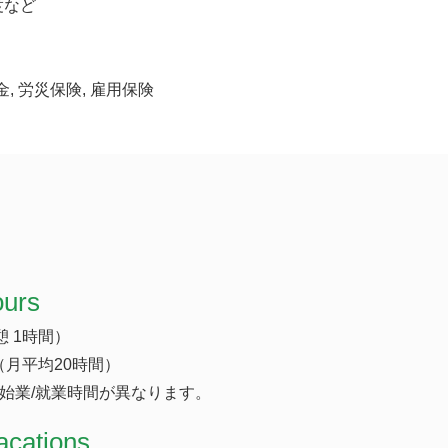
度など
金, 労災保険, 雇用保険
ours
休憩 1時間）
（月平均20時間）
始業/就業時間が異なります。
acations