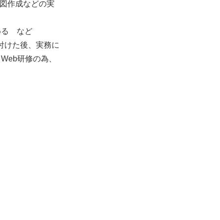
品図作成などの実
める など
付けた後、実務に
Web研修の為、