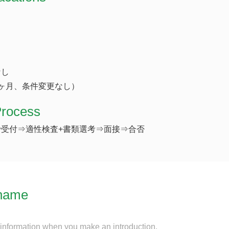
なし
ヶ月、条件変更なし）
Process
受付⇒適性検査+書類選考⇒面接⇒合否
name
 information when you make an introduction.