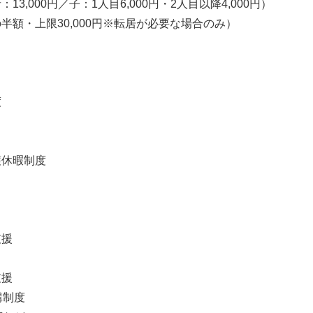
3,000円／子：1人目6,000円・2人目以降4,000円）
半額・上限30,000円※転居が必要な場合のみ）
度
護休暇制度
支援
ク
支援
講制度