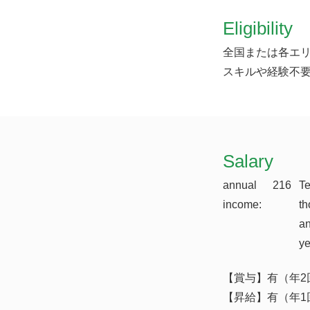
Eligibility
全国または各エ
スキルや経験不
​Salary
annual
216
T
income:
th
a
y
【賞与】有（年2回
【昇給】有（年1回