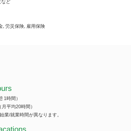
度など
金, 労災保険, 雇用保険
ours
休憩 1時間）
（月平均20時間）
始業/就業時間が異なります。
acations