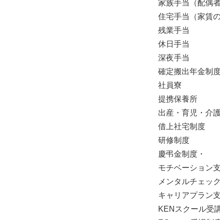
家族手当（配偶者：1
住宅手当（家賃の
残業手当
休日手当
深夜手当
確定搬出年金制
社員寮
提携保養所
出産・育児・介
借上社宅制度
研修制度
慶弔金制度・
モチベーション
メンタルチェッ
キャリアプラン
KENスクール受