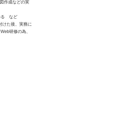
品図作成などの実
める など
付けた後、実務に
Web研修の為、