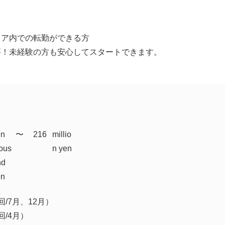
リア内での転勤ができる方
要！未経験の方も安心してスタートできます。
en
​〜
216
millio
ous
n yen
nd
en
/7月、12月）
/4月）