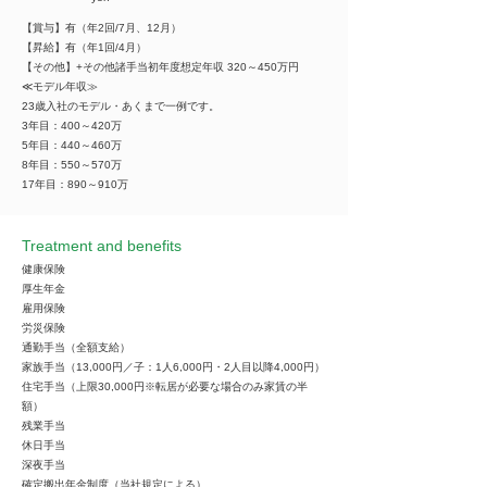
【賞与】有（年2回/7月、12月）
【昇給】有（年1回/4月）
【その他】+その他諸手当初年度想定年収 320～450万円
≪モデル年収≫
23歳入社のモデル・あくまで一例です。
3年目：400～420万
5年目：440～460万
8年目：550～570万
17年目：890～910万
Treatment and benefits
健康保険
厚生年金
雇用保険
労災保険
通勤手当（全額支給）
家族手当（13,000円／子：1人6,000円・2人目以降4,000円）
住宅手当（上限30,000円※転居が必要な場合のみ家賃の半
額）
残業手当
休日手当
深夜手当
確定搬出年金制度（当社規定による）