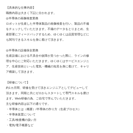
【具体的な仕事内容】
職務内容は大きく下記に分かれます。
◎半導体の画像検査業務
ロボットが生産した半導体製品の画像検査を行い、製品の不備
をチェックしていただきます。不備のデータをとりまとめ、生
産部署にフィードバックするため、ゆくゆくは品質管理などに
も関与できるスキルを身に着けて頂きます。
◎半導体の設備保全業務
生産設備における不具合や故障が見つかった際に、ラインの修
理を中心にご対応いただきます。ゆくゆくはサービスエンジニ
ア、生産技術といった電気・機械の知見を身に着けて、キャリ
ア構築して頂きます。
【研修について】
約1カ月間、研修を受けて頂きエンジニアとしてデビューして
頂きます。同期と共にゼロからスタートして専門スキルを磨け
ます。Web研修の為、ご自宅で学んでいただきます。
主な研修内容は以下の通りです。
・半導体とは（概要）/半導体の作り方（生産プロセス）
・半導体装置について
・工具/検査機の扱い方
・電気/電子概要など