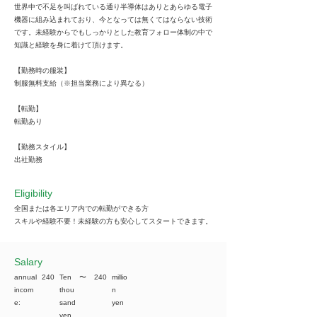
世界中で不足を叫ばれている通り半導体はありとあらゆる電子
機器に組み込まれており、今となっては無くてはならない技術
です。未経験からでもしっかりとした教育フォロー体制の中で
知識と経験を身に着けて頂けます。
【勤務時の服装】
制服無料支給（※担当業務により異なる）
【転勤】
転勤あり
【勤務スタイル】
出社勤務
Eligibility
全国または各エリア内での転勤ができる方
スキルや経験不要！未経験の方も安心してスタートできます。
​Salary
annual
240
Ten
​〜
240
millio
incom
thou
n
e:
sand
yen
yen