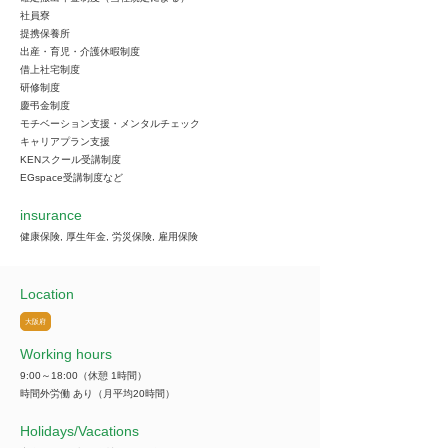
社員寮
提携保養所
出産・育児・介護休暇制度
借上社宅制度
研修制度
慶弔金制度
モチベーション支援・メンタルチェック
キャリアプラン支援
KENスクール受講制度
EGspace受講制度など
insurance
健康保険, 厚生年金, 労災保険, 雇用保険
Location
大阪府
Working hours
9:00～18:00（休憩 1時間）
時間外労働 あり（月平均20時間）
​Holidays/Vacations