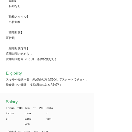
【転勤】
転勤なし
【勤務スタイル】
出社勤務
【雇用形態】
正社員
【雇用形態備考】
雇用期間の定めなし
試用期間あり（3ヶ月、条件変更なし）
Eligibility
スキルや経験不要！未経験の方も安心してスタートできます。
飲食業での経験・接客経験のある方歓迎！
​Salary
annual
288
Ten
​〜
288
millio
incom
thou
n
e:
sand
yen
yen