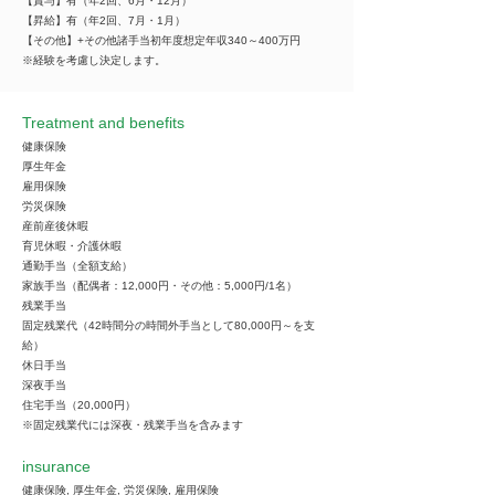
【賞与】有（年2回、6月・12月）
【昇給】有（年2回、7月・1月）
【その他】+その他諸手当初年度想定年収340～400万円
※経験を考慮し決定します。
Treatment and benefits
健康保険
厚生年金
雇用保険
労災保険
産前産後休暇
育児休暇・介護休暇
通勤手当（全額支給）
家族手当（配偶者：12,000円・その他：5,000円/1名）
残業手当
固定残業代（42時間分の時間外手当として80,000円～を支
給）
休日手当
深夜手当
住宅手当（20,000円）
※固定残業代には深夜・残業手当を含みます
insurance
健康保険, 厚生年金, 労災保険, 雇用保険