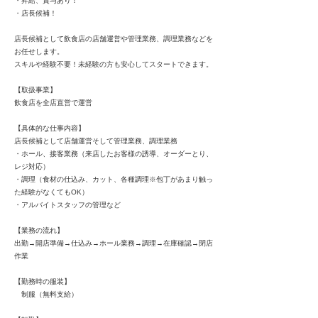
・昇給、賞与あり！
・店長候補！
店長候補として飲食店の店舗運営や管理業務、調理業務などを
お任せします。
スキルや経験不要！未経験の方も安心してスタートできます。
【取扱事業】
飲食店を全店直営で運営
【具体的な仕事内容】
店長候補として店舗運営そして管理業務、調理業務
・ホール、接客業務（来店したお客様の誘導、オーダーとり、
レジ対応）
・調理（食材の仕込み、カット、各種調理※包丁があまり触っ
た経験がなくてもOK）
・アルバイトスタッフの管理など
【業務の流れ】
出勤→開店準備→仕込み→ホール業務→調理→在庫確認→閉店
作業
【勤務時の服装】
制服（無料支給）