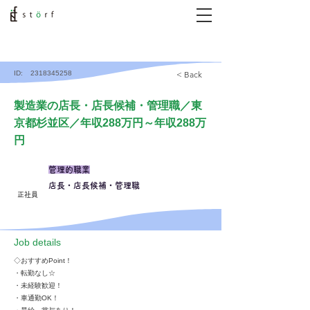
ID:
2318345258
< Back
製造業の店長・店長候補・管理職／東
京都杉並区／年収288万円～年収288万
円
管理的職業
店長・店長候補・管理職
正社員
​Job details
◇おすすめPoint！
・転勤なし☆
・未経験歓迎！
・車通勤OK！