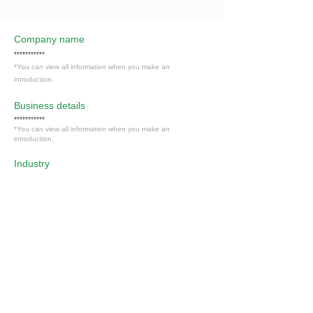
Company name
***********
*You can view all information when you make an
introduction.
​Business details
***********
*You can view all information when you make an
introduction.
Industry
製造業
Members only
Interested in this job?