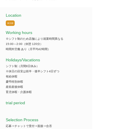
Location
東京都
Working hours
※シフト制のため店舗により就業時間異なる
15:00～2:00（休憩 120分）
時間外労働 あり（月平均42時間）
​Holidays/Vacations
シフト制（月間8日休み）
※休日の目安は前半・後半シフト4日ずつ
有給休暇
慶弔特別休暇
産前産後休暇
育児休暇・介護休暇
trial period
Selection Process
応募⇒チャットで受付⇒面接⇒合否