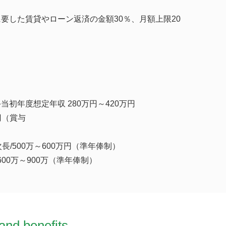
要した賃貸やローン返済の金額30％、月額上限20
当初年度想定年収 280万円～420万円
万円（賞与
）
長/500万～600万円（準年俸制）
/600万～900万（準年俸制）
and benefits