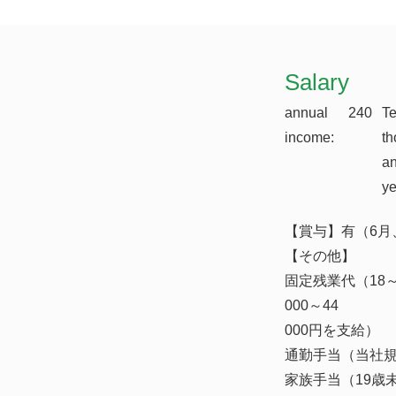
​Salary
annual
240
T
income:
th
a
y
【賞与】有（6月
【その他】
固定残業代（18
000～44
000円を支給）
通勤手当（当社
家族手当（19歳