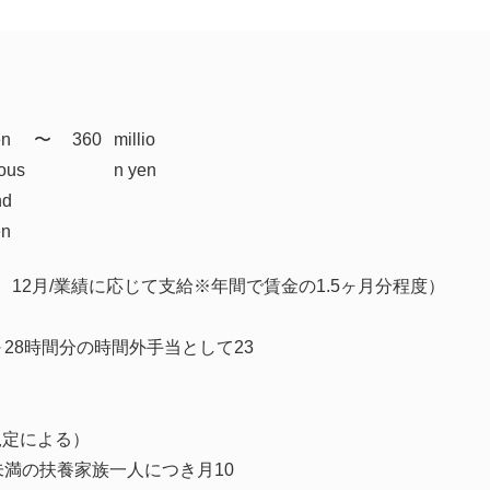
en
​〜
360
millio
ous
n yen
nd
en
、12月/業績に応じて支給※年間で賃金の1.5ヶ月分程度）
～28時間分の時間外手当として23
規定による）
未満の扶養家族一人につき月10