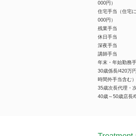
000円）
住宅手当（住宅に
000円）
残業手当
休日手当
深夜手当
講師手当
年末・年始勤務手
30歳係長/420
時間外手当含む
35歳次長代理・次
40歳～50歳店長
Treatment 