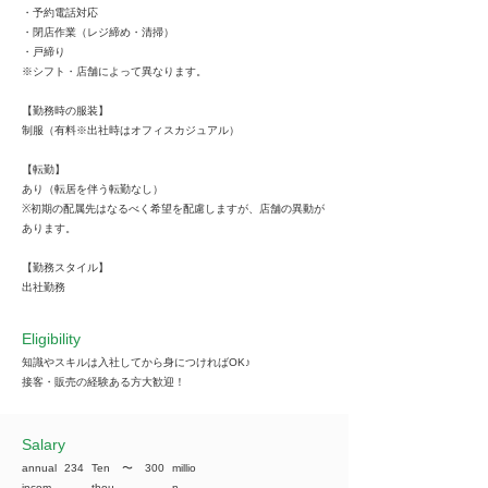
・予約電話対応
・閉店作業（レジ締め・清掃）
・戸締り
※シフト・店舗によって異なります。
【勤務時の服装】
制服（有料※出社時はオフィスカジュアル）
【転勤】
あり（転居を伴う転勤なし）
※初期の配属先はなるべく希望を配慮しますが、店舗の異動が
あります。
【勤務スタイル】
出社勤務
Eligibility
知識やスキルは入社してから身につければOK♪
接客・販売の経験ある方大歓迎！
​Salary
annual
234
Ten
​〜
300
millio
incom
thou
n