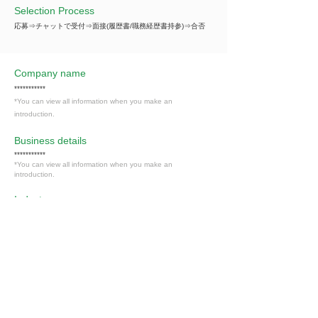
Selection Process
応募⇒チャットで受付⇒面接(履歴書/職務経歴書持参)⇒合否
Company name
***********
*You can view all information when you make an
introduction.
​Business details
***********
*You can view all information when you make an
introduction.
Industry
飲食業
Members only
Interested in this job?