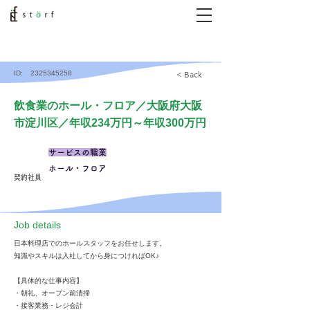
ID:
2325345258
< Back
飲食業のホール・フロア／大阪府大阪
市淀川区／年収234万円～年収300万円
サービスの職業
ホール・フロア
契約社員
​Job details
日本料理店でのホールスタッフをお任せします。
知識やスキルは入社してから身につければOK♪
【具体的な仕事内容】
・朝礼、オープン前清掃
・接客業務・レジ会計