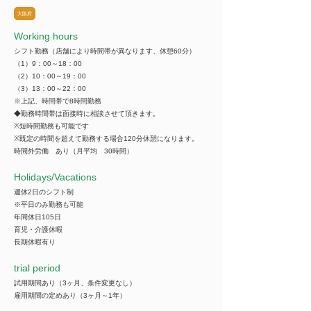
大阪府
Working hours
シフト勤務（店舗により時間帯が異なります、休憩60分）
（1）9：00～18：00
（2）10：00～19：00
（3）13：00～22：00
※上記、時間帯で8時間勤務
◆勤務時間帯は面接時に相談させて頂きます。
※短時間勤務も可能です
※既定の時間を超えて勤務する場合120分休憩になります。
時間外労働 あり（月平均 30時間）
​Holidays/Vacations
週休2日のシフト制
※平日のみ勤務も可能
年間休日105日
育児・介護休暇
長期休暇有り
trial period
試用期間あり（3ヶ月、条件変更なし）
雇用期間の定めあり（3ヶ月～1年）