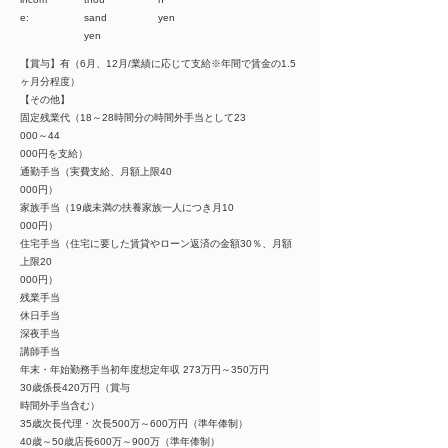
e:
sand
yen
yen
【賞与】有（6月、12月/業績に応じて支給※年間で賃金の1.5
ヶ月分程度）
【その他】
固定残業代（18～28時間分の時間外手当として23
000～44
000円を支給）
通勤手当（実費支給、月額上限40
000円）
家族手当（19歳未満の扶養家族一人につき月10
000円）
住宅手当（住宅に要した賃貸やローン返済の金額30％、月額
上限20
000円）
残業手当
休日手当
深夜手当
講師手当
年末・年始勤務手当初年度想定年収 273万円～350万円
30歳係長420万円（賞与
時間外手当含む）
35歳次長代理・次長500万～600万円（準年俸制）
40歳～50歳店長600万～900万（準年俸制）