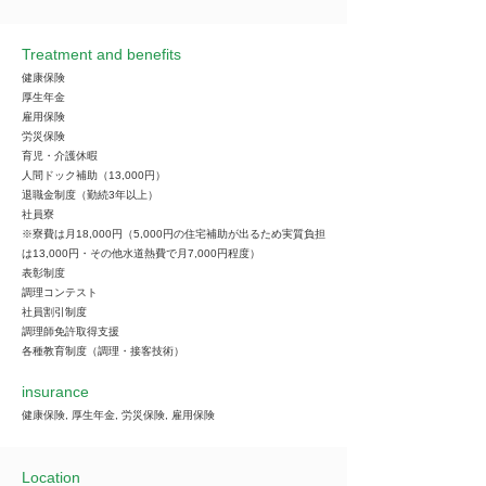
Treatment and benefits
健康保険
厚生年金
雇用保険
労災保険
育児・介護休暇
人間ドック補助（13,000円）
退職金制度（勤続3年以上）
社員寮
※寮費は月18,000円（5,000円の住宅補助が出るため実質負担
は13,000円・その他水道熱費で月7,000円程度）
表彰制度
調理コンテスト
社員割引制度
調理師免許取得支援
各種教育制度（調理・接客技術）
insurance
健康保険, 厚生年金, 労災保険, 雇用保険
Location