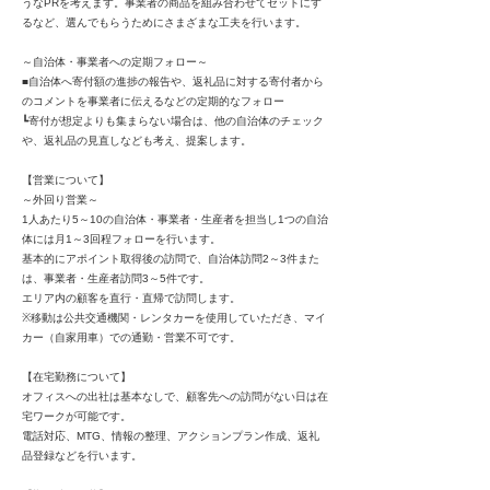
うなPRを考えます。事業者の商品を組み合わせてセットにす
るなど、選んでもらうためにさまざまな工夫を行います。
～自治体・事業者への定期フォロー～
■自治体へ寄付額の進捗の報告や、返礼品に対する寄付者から
のコメントを事業者に伝えるなどの定期的なフォロー
┗寄付が想定よりも集まらない場合は、他の自治体のチェック
や、返礼品の見直しなども考え、提案します。
【営業について】
～外回り営業～
1人あたり5～10の自治体・事業者・生産者を担当し1つの自治
体には月1～3回程フォローを行います。
基本的にアポイント取得後の訪問で、自治体訪問2～3件また
は、事業者・生産者訪問3～5件です。
エリア内の顧客を直行・直帰で訪問します。
※移動は公共交通機関・レンタカーを使用していただき、マイ
カー（自家用車）での通勤・営業不可です。
【在宅勤務について】
オフィスへの出社は基本なしで、顧客先への訪問がない日は在
宅ワークが可能です。
電話対応、MTG、情報の整理、アクションプラン作成、返礼
品登録などを行います。