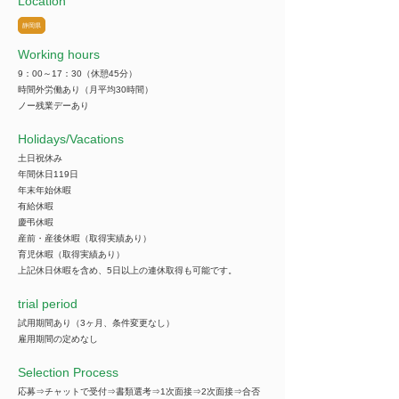
Location
静岡県
Working hours
9：00～17：30（休憩45分）
時間外労働あり（月平均30時間）
ノー残業デーあり
​Holidays/Vacations
土日祝休み
年間休日119日
年末年始休暇
有給休暇
慶弔休暇
産前・産後休暇（取得実績あり）
育児休暇（取得実績あり）
上記休日休暇を含め、5日以上の連休取得も可能です。
trial period
試用期間あり（3ヶ月、条件変更なし）
雇用期間の定めなし
Selection Process
応募⇒チャットで受付⇒書類選考⇒1次面接⇒2次面接⇒合否