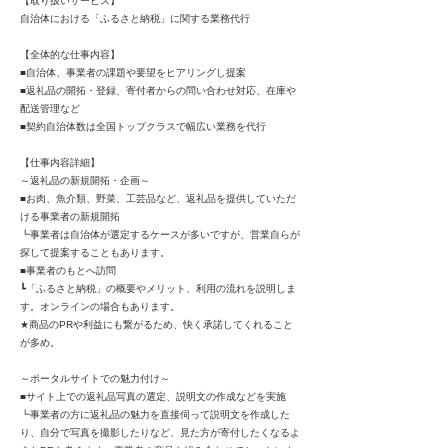
【取り扱いサービス】
自治体における「ふるさと納税」に関する業務代行
【全体的な仕事内容】
■自治体、事業者の課題や要望をヒアリングし提案
■返礼品の開拓・登録、寄付者からの問い合わせ対応、在庫や
配送管理など
■契約自治体数は全国トップクラスで幅広い業務を代行
【仕事内容詳細】
～返礼品の新規開拓・企画～
■お肉、魚介類、野菜、工芸品など、返礼品を提供していただ
ける事業者の新規開拓
┗事業者は自治体が選定するケースが多いですが、営業自らが
探して提案することもあります。
■事業者のもとへ訪問
┗「ふるさと納税」の概要やメリット、利用の流れを説明しま
す。オンラインの場合もあります。
★商品のPRや利益にも繋がるため、快く承諾してくれること
が多め。
～ポータルサイトでの魅力付け～
■サイト上での返礼品写真の選定、説明文の作成などを実施
┗事業者の方に返礼品の魅力を直接伺って説明文を作成した
り、自分で写真を撮影したりなど、見た方が寄付したくなるよ