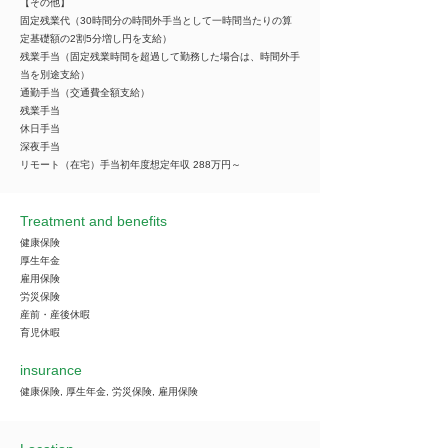
【その他】
固定残業代（30時間分の時間外手当として一時間当たりの算
定基礎額の2割5分増し円を支給）
残業手当（固定残業時間を超過して勤務した場合は、時間外手
当を別途支給）
通勤手当（交通費全額支給）
残業手当
休日手当
深夜手当
リモート（在宅）手当初年度想定年収 288万円～
Treatment and benefits
健康保険
厚生年金
雇用保険
労災保険
産前・産後休暇
育児休暇
insurance
健康保険, 厚生年金, 労災保険, 雇用保険