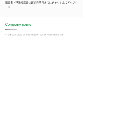
履歴書・職務経歴書は面接日前日までにチャット上でアップロ
ード
Company name
***********
*You can view all information when you make an
introduction.
​Business details
***********
*You can view all information when you make an
introduction.
Industry
代行業（サービス業）
Members only
Interested in this job?