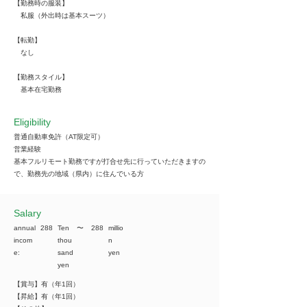
【勤務時の服装】
私服（外出時は基本スーツ）
【転勤】
なし
【勤務スタイル】
基本在宅勤務
Eligibility
普通自動車免許（AT限定可）
営業経験
基本フルリモート勤務ですが打合せ先に行っていただきますの
で、勤務先の地域（県内）に住んでいる方
​Salary
annual
288
Ten
​〜
288
millio
incom
thou
n
e:
sand
yen
yen
【賞与】有（年1回）
【昇給】有（年1回）