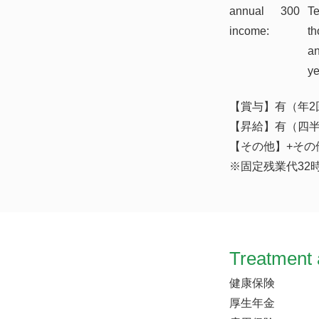
annual
300
T
income:
th
a
y
【賞与】有（年2
【昇給】有（四
【その他】+その他
※固定残業代32
Treatment 
健康保険
厚生年金