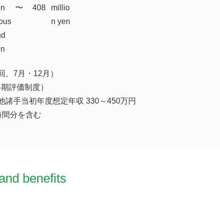
en
​〜
408
millio
ous
n yen
nd
en
回、7月・12月）
半期評価制度）
諸手当初年度想定年収 330～450万円
時間分を含む
and benefits