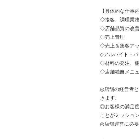
【具体的な仕事
◇接客、調理業
◇店舗品質の改
◇売上管理
◇売上＆集客ア
◇アルバイト・
◇材料の発注、
◇店舗独自メニ
◎店舗の経営者
きます。
◎お客様の満足
ことがミッショ
◎店舗運営に必