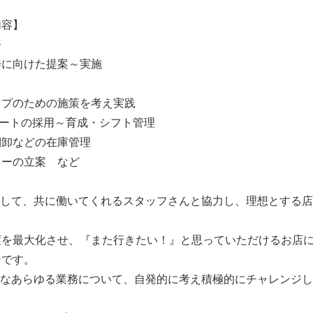
内容】
務
善に向けた提案～実施
ップのための施策を考え実践
パートの採用～育成・シフト管理
棚卸などの在庫管理
ューの立案 など
として、共に働いてくれるスタッフさんと協力し、理想とする
度を最大化させ、『また行きたい！』と思っていただけるお店
ンです。
要なあらゆる業務について、自発的に考え積極的にチャレンジ