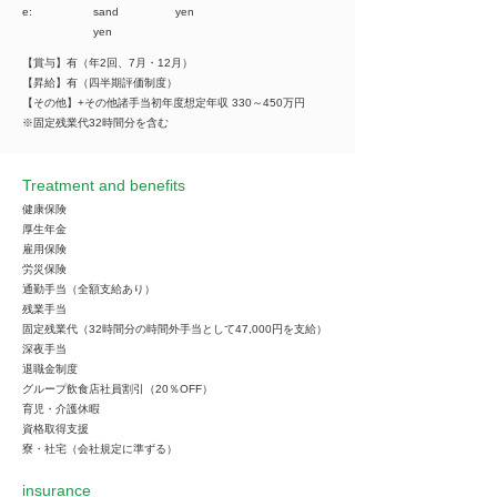
e:
sand
yen
yen
【賞与】有（年2回、7月・12月）
【昇給】有（四半期評価制度）
【その他】+その他諸手当初年度想定年収 330～450万円
※固定残業代32時間分を含む
Treatment and benefits
健康保険
厚生年金
雇用保険
労災保険
通勤手当（全額支給あり）
残業手当
固定残業代（32時間分の時間外手当として47,000円を支給）
深夜手当
退職金制度
グループ飲食店社員割引（20％OFF）
育児・介護休暇
資格取得支援
寮・社宅（会社規定に準ずる）
insurance