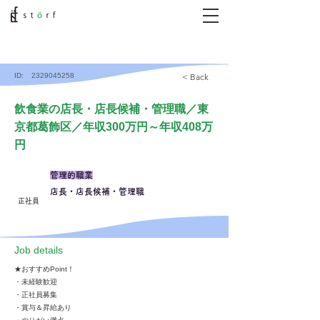
ID:
2329045258
< Back
飲食業の店長・店長候補・管理職／東
京都葛飾区／年収300万円～年収408万
円
管理的職業
店長・店長候補・管理職
正社員
​Job details
★おすすめPoint！
・未経験歓迎
・正社員募集
・賞与＆昇給あり