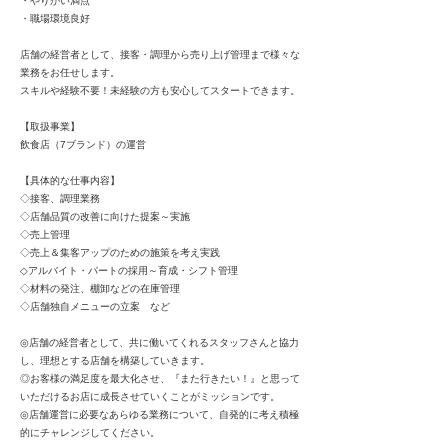
・やりがい満点
・職場環境良好
店舗の経営者として、接客・調理から売り上げ管理まで様々な
業務をお任せします。
スキルや経験不要！未経験の方も安心してスタートできます。
【取扱事業】
飲食店（7ブランド）の運営
【具体的な仕事内容】
◇接客、調理業務
◇店舗品質の改善に向けた提案～実施
◇売上管理
◇売上＆集客アップのための施策を考え実践
◇アルバイト・パートの採用～育成・シフト管理
◇材料の発注、棚卸などの在庫管理
◇店舗独自メニューの立案 など
◎店舗の経営者として、共に働いてくれるスタッフさんと協力
し、理想とする店舗を構築していきます。
◎お客様の満足度を最大化させ、『また行きたい！』と思って
いただけるお店に成長させていくことがミッションです。
◎店舗運営に必要なあらゆる業務について、自発的に考え積極
的にチャレンジしてください。