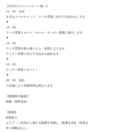
【1日のスケジュール（一例）】
11：00 出社
まずはメールチェック、ランチ営業に向けて仕込みをします。
▼
12：00
ランチ営業スタート！ホール・キッチン業務に集中します。
▼
14：00
ランチ営業が落ち着いたら、休憩に入ります。
ディナー営業に向けて仕込みを始めます。
▼
18：00
ディナー営業スタート！
▼
20：00 退社
※店舗により営業時間は異なります。
【勤務時の服装】
制服（無料支給）
【転勤】
転勤あり
エリア：ご自宅から通える範囲を考慮し、配属を決定（転居を
伴う異動はなし）