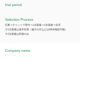
trial period
Selection Process
応募⇒チャットで受付⇒1次面接⇒2次面接⇒合否
※1次面接は基本対面（遠方の方などはWEB相談可能）
※2次面接は対面のみ
Company name
***********
*You can view all information when you make an
introduction.
​Business details
***********
*You can view all information when you make an
introduction.
Industry
飲食業