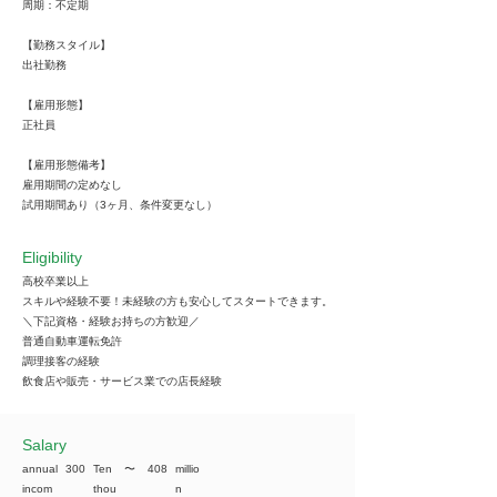
周期：不定期
【勤務スタイル】
出社勤務
【雇用形態】
正社員
【雇用形態備考】
雇用期間の定めなし
試用期間あり（3ヶ月、条件変更なし）
Eligibility
高校卒業以上
スキルや経験不要！未経験の方も安心してスタートできます。
＼下記資格・経験お持ちの方歓迎／
普通自動車運転免許
調理接客の経験
飲食店や販売・サービス業での店長経験
​Salary
annual
300
Ten
​〜
408
millio
incom
thou
n