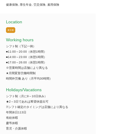
健康保険, 厚生年金, 労災保険, 雇用保険
Location
東京都
Working hours
シフト制（下記一例）
■11:00～20:00（休憩1時間）
■14:00～23:00（休憩1時間）
■17:00～26:00（休憩1時間）
※営業時間は店舗により異なる
★月間変形労働時間制
時間外労働 あり（月平均30時間）
​Holidays/Vacations
シフト制（月に9～10日休み）
★2～3日であれば希望休提出可
※シフト確定のタイミングは店舗により異なる
年間休日113日
有給休暇
慶弔休暇
育児・介護休暇