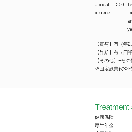
annual
300
T
income:
th
a
y
【賞与】有（年2
【昇給】有（四
【その他】+その他
※固定残業代32
Treatment 
健康保険
厚生年金