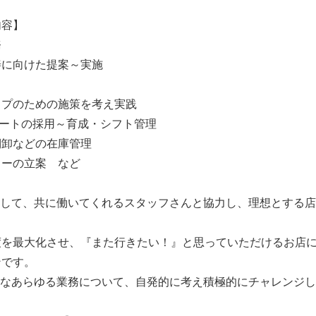
内容】
務
善に向けた提案～実施
ップのための施策を考え実践
パートの採用～育成・シフト管理
棚卸などの在庫管理
ューの立案 など
として、共に働いてくれるスタッフさんと協力し、理想とする
度を最大化させ、『また行きたい！』と思っていただけるお店
ンです。
要なあらゆる業務について、自発的に考え積極的にチャレンジ