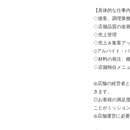
【具体的な仕事
◇接客、調理業
◇店舗品質の改
◇売上管理
◇売上＆集客ア
◇アルバイト・
◇材料の発注、
◇店舗独自メニ
◎店舗の経営者
きます。
◎お客様の満足
ことがミッショ
◎店舗運営に必