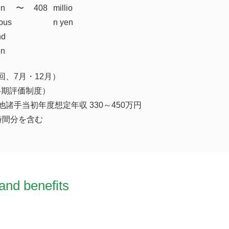
en
​〜
408
millio
ous
n yen
nd
en
回、7月・12月）
半期評価制度）
諸手当初年度想定年収 330～450万円
時間分を含む
and benefits