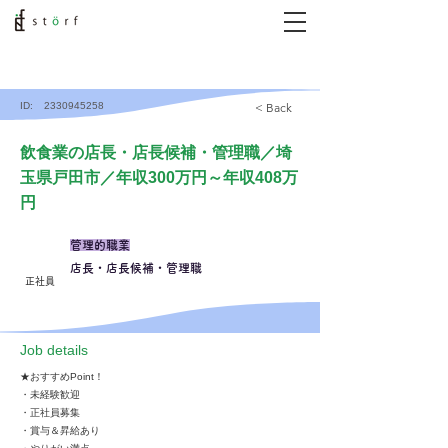
ID:
2330945258
< Back
飲食業の店長・店長候補・管理職／埼
玉県戸田市／年収300万円～年収408万
円
管理的職業
店長・店長候補・管理職
正社員
​Job details
★おすすめPoint！
・未経験歓迎
・正社員募集
・賞与＆昇給あり