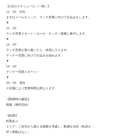
【1日のスケジュール（一例）】
11：00 出社
まずはメールチェック、ランチ営業に向けて仕込みをします。
▼
12：00
ランチ営業スタート！ホール・キッチン業務に集中します。
▼
14：00
ランチ営業が落ち着いたら、休憩に入ります。
ディナー営業に向けて仕込みを始めます。
▼
18：00
ディナー営業スタート！
▼
20：00 退社
※店舗により営業時間は異なります。
【勤務時の服装】
制服（無料支給）
【転勤】
転勤あり
エリア：ご自宅から通える範囲を考慮し、配属を決定（転居を
伴う異動はなし）