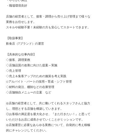
・やりがい満点
・職場環境良好
店舗の経営者として、接客・調理から売り上げ管理まで様々な
業務をお任せします。
スキルや経験不要！未経験の方も安心してスタートできます。
【取扱事業】
飲食店（7ブランド）の運営
【具体的な仕事内容】
◇接客、調理業務
◇店舗品質の改善に向けた提案～実施
◇売上管理
◇売上＆集客アップのための施策を考え実践
◇アルバイト・パートの採用～育成・シフト管理
◇材料の発注、棚卸などの在庫管理
◇店舗独自メニューの立案 など
◎店舗の経営者として、共に働いてくれるスタッフさんと協力
し、理想とする店舗を構築していきます。
◎お客様の満足度を最大化させ、『また行きたい！』と思って
いただけるお店に成長させていくことがミッションです。
◎店舗運営に必要なあらゆる業務について、自発的に考え積極
的にチャレンジしてください。