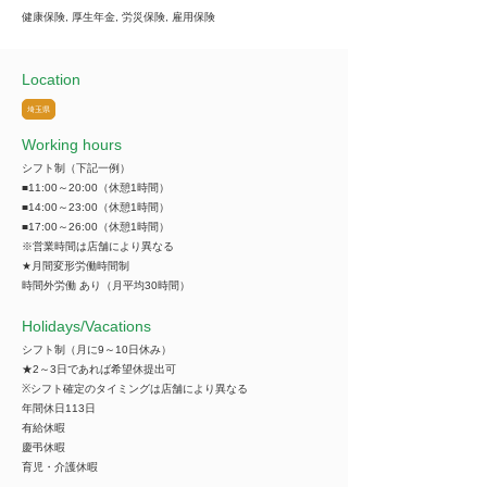
健康保険, 厚生年金, 労災保険, 雇用保険
Location
埼玉県
Working hours
シフト制（下記一例）
■11:00～20:00（休憩1時間）
■14:00～23:00（休憩1時間）
■17:00～26:00（休憩1時間）
※営業時間は店舗により異なる
★月間変形労働時間制
時間外労働 あり（月平均30時間）
​Holidays/Vacations
シフト制（月に9～10日休み）
★2～3日であれば希望休提出可
※シフト確定のタイミングは店舗により異なる
年間休日113日
有給休暇
慶弔休暇
育児・介護休暇