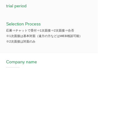
trial period
Selection Process
応募⇒チャットで受付⇒1次面接⇒2次面接⇒合否
※1次面接は基本対面（遠方の方などはWEB相談可能）
※2次面接は対面のみ
Company name
***********
*You can view all information when you make an
introduction.
​Business details
***********
*You can view all information when you make an
introduction.
Industry
飲食業