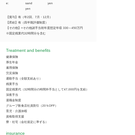
e:
sand
yen
yen
【賞与】有（年2回、7月・12月）
【昇給】有（四半期評価制度）
【その他】+その他諸手当初年度想定年収 330～450万円
※固定残業代32時間分を含む
Treatment and benefits
健康保険
厚生年金
雇用保険
労災保険
通勤手当（全額支給あり）
残業手当
固定残業代（32時間分の時間外手当として47,000円を支給）
深夜手当
退職金制度
グループ飲食店社員割引（20％OFF）
育児・介護休暇
資格取得支援
寮・社宅（会社規定に準ずる）
insurance