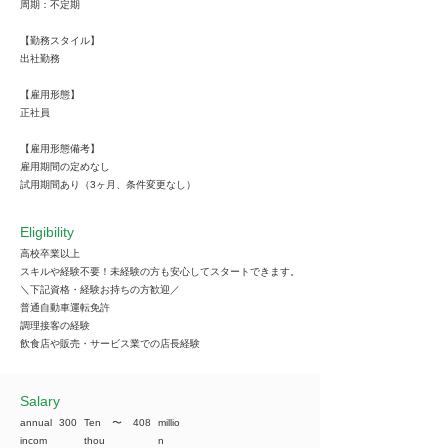
周期：不定期
【勤務スタイル】
出社勤務
【雇用形態】
正社員
【雇用形態備考】
雇用期間の定めなし
試用期間あり（3ヶ月、条件変更なし）
Eligibility
高校卒業以上
スキルや経験不要！未経験の方も安心してスタートできます。
＼下記資格・経験お持ちの方歓迎／
普通自動車運転免許
調理接客の経験
飲食店や販売・サービス業での店長経験
​Salary
annual
300
Ten
​〜
408
millio
incom
thou
n