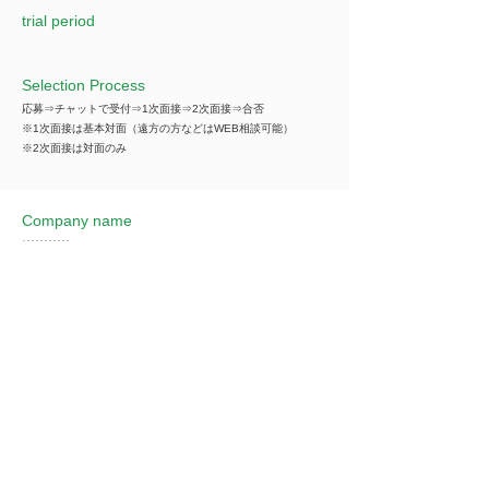
trial period
Selection Process
応募⇒チャットで受付⇒1次面接⇒2次面接⇒合否
※1次面接は基本対面（遠方の方などはWEB相談可能）
※2次面接は対面のみ
Company name
***********
*You can view all information when you make an
introduction.
​Business details
***********
*You can view all information when you make an
introduction.
Industry
飲食業