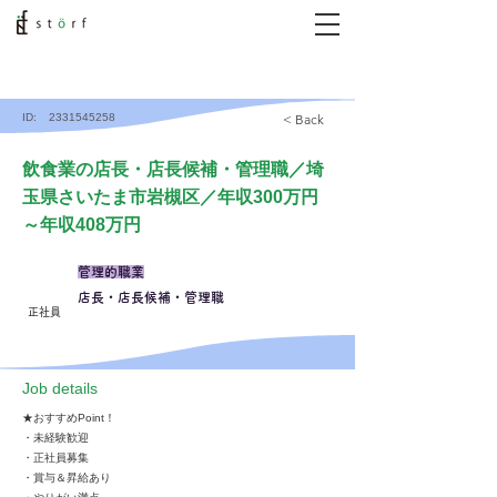
ID:
2331545258
< Back
飲食業の店長・店長候補・管理職／埼
玉県さいたま市岩槻区／年収300万円
～年収408万円
管理的職業
店長・店長候補・管理職
正社員
​Job details
★おすすめPoint！
・未経験歓迎
・正社員募集
・賞与＆昇給あり