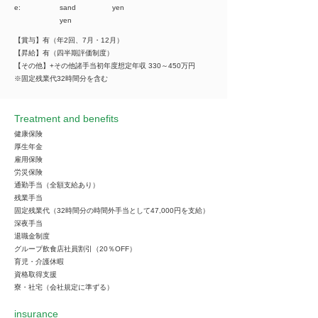
e:
sand
yen
yen
【賞与】有（年2回、7月・12月）
【昇給】有（四半期評価制度）
【その他】+その他諸手当初年度想定年収 330～450万円
※固定残業代32時間分を含む
Treatment and benefits
健康保険
厚生年金
雇用保険
労災保険
通勤手当（全額支給あり）
残業手当
固定残業代（32時間分の時間外手当として47,000円を支給）
深夜手当
退職金制度
グループ飲食店社員割引（20％OFF）
育児・介護休暇
資格取得支援
寮・社宅（会社規定に準ずる）
insurance