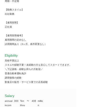
周期：不定期
【勤務スタイル】
出社勤務
【雇用形態】
正社員
【雇用形態備考】
雇用期間の定めなし
試用期間あり（3ヶ月、条件変更なし）
Eligibility
高校卒業以上
スキルや経験不要！未経験の方も安心してスタートできます。
＼下記資格・経験お持ちの方歓迎／
普通自動車運転免許
調理接客の経験
飲食店や販売・サービス業での店長経験
​Salary
annual
300
Ten
​〜
408
millio
incom
thou
n