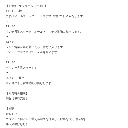
【1日のスケジュール（一例）】
11：00 出社
まずはメールチェック、ランチ営業に向けて仕込みをします。
▼
12：00
ランチ営業スタート！ホール・キッチン業務に集中します。
▼
14：00
ランチ営業が落ち着いたら、休憩に入ります。
ディナー営業に向けて仕込みを始めます。
▼
18：00
ディナー営業スタート！
▼
20：00 退社
※店舗により営業時間は異なります。
【勤務時の服装】
制服（無料支給）
【転勤】
転勤あり
エリア：ご自宅から通える範囲を考慮し、配属を決定（転居を
伴う異動はなし）