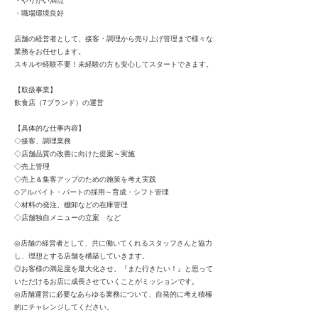
・やりがい満点
・職場環境良好
店舗の経営者として、接客・調理から売り上げ管理まで様々な
業務をお任せします。
スキルや経験不要！未経験の方も安心してスタートできます。
【取扱事業】
飲食店（7ブランド）の運営
【具体的な仕事内容】
◇接客、調理業務
◇店舗品質の改善に向けた提案～実施
◇売上管理
◇売上＆集客アップのための施策を考え実践
◇アルバイト・パートの採用～育成・シフト管理
◇材料の発注、棚卸などの在庫管理
◇店舗独自メニューの立案 など
◎店舗の経営者として、共に働いてくれるスタッフさんと協力
し、理想とする店舗を構築していきます。
◎お客様の満足度を最大化させ、『また行きたい！』と思って
いただけるお店に成長させていくことがミッションです。
◎店舗運営に必要なあらゆる業務について、自発的に考え積極
的にチャレンジしてください。