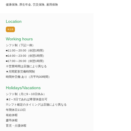
健康保険, 厚生年金, 労災保険, 雇用保険
Location
埼玉県
Working hours
シフト制（下記一例）
■11:00～20:00（休憩1時間）
■14:00～23:00（休憩1時間）
■17:00～26:00（休憩1時間）
※営業時間は店舗により異なる
★月間変形労働時間制
時間外労働 あり（月平均30時間）
​Holidays/Vacations
シフト制（月に9～10日休み）
★2～3日であれば希望休提出可
※シフト確定のタイミングは店舗により異なる
年間休日113日
有給休暇
慶弔休暇
育児・介護休暇