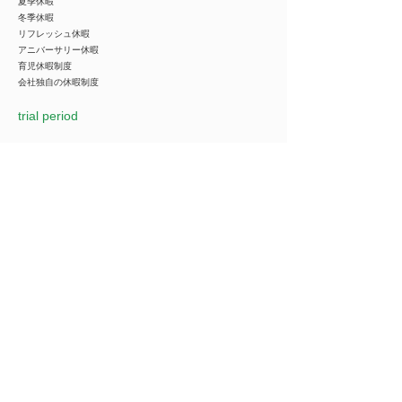
夏季休暇
冬季休暇
リフレッシュ休暇
アニバーサリー休暇
育児休暇制度
会社独自の休暇制度
trial period
Selection Process
応募⇒チャットで受付⇒1次面接⇒書類選考⇒2次面接⇒合否
1次面接はWEBで実施
Company name
***********
*You can view all information when you make an
introduction.
​Business details
***********
*You can view all information when you make an
introduction.