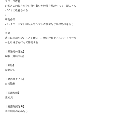
スタッフ教育
お客さまの動きが少し落ち着いた時間を見計らって、新人アル
バイトの教育をする
↓
事務作業
バックヤードで日報記入やシフト表作成など事務処理を行う
↓
退勤
店内に問題がないことを確認し、他の社員やアルバイトリーダ
ーと引継ぎを行って帰宅する
【勤務時の服装】
制服（無料支給）
【転勤】
転勤なし
【勤務スタイル】
出社勤務
【雇用形態】
正社員
【雇用形態備考】
雇用期間の定めなし