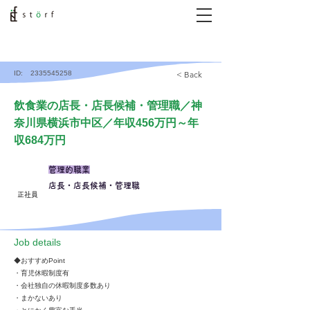
ID:
2335545258
< Back
飲食業の店長・店長候補・管理職／神
奈川県横浜市中区／年収456万円～年
収684万円
管理的職業
店長・店長候補・管理職
正社員
​Job details
◆おすすめPoint
・育児休暇制度有
・会社独自の休暇制度多数あり
・まかないあり