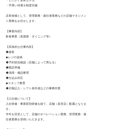
・とにかく豊富な手当
・手厚い待遇＆制度完備
店長候補として、管理業務・責任者業務などの店舗マネジメン
ト業務をお任せします。
【事業内容】
飲食事業（居酒屋・ダイニング等）
【具体的な仕事内容】
◆接客
◆レジの金銭
◆予約状況確認（店舗によって異なる）
◆開店準備
◆清掃・備品整理
◆仕込み対応
◆スタッフ教育
◆日報記入・シフト表作成などの事務作業
【入社後について】
入社研修・事業部別研修を経て、店舗（直営店）配属となりま
す。
半年を目安として、店舗のオペレーション業務、管理業務・責
任者業務を習得いただきます。