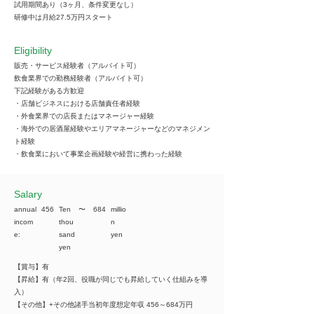
試用期間あり（3ヶ月、条件変更なし）
研修中は月給27.5万円スタート
Eligibility
販売・サービス経験者（アルバイト可）
飲食業界での勤務経験者（アルバイト可）
下記経験がある方歓迎
・店舗ビジネスにおける店舗責任者経験
・外食業界での店長またはマネージャー経験
・海外での居酒屋経験やエリアマネージャーなどのマネジメン
ト経験
・飲食業において事業企画経験や経営に携わった経験
​Salary
annual
456
Ten
​〜
684
millio
incom
thou
n
e:
sand
yen
yen
【賞与】有
【昇給】有（年2回、役職が同じでも昇給していく仕組みを導
入）
【その他】+その他諸手当初年度想定年収 456～684万円