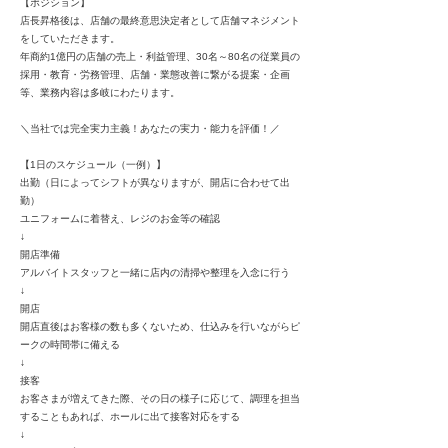
【ポジション】
店長昇格後は、店舗の最終意思決定者として店舗マネジメント
をしていただきます。
年商約1億円の店舗の売上・利益管理、30名～80名の従業員の
採用・教育・労務管理、店舗・業態改善に繋がる提案・企画
等、業務内容は多岐にわたります。
＼当社では完全実力主義！あなたの実力・能力を評価！／
【1日のスケジュール（一例）】
出勤（日によってシフトが異なりますが、開店に合わせて出
勤）
ユニフォームに着替え、レジのお金等の確認
↓
開店準備
アルバイトスタッフと一緒に店内の清掃や整理を入念に行う
↓
開店
開店直後はお客様の数も多くないため、仕込みを行いながらピ
ークの時間帯に備える
↓
接客
お客さまが増えてきた際、その日の様子に応じて、調理を担当
することもあれば、ホールに出て接客対応をする
↓