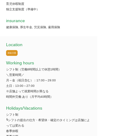
育児休暇制度
独立支援制度（準備中）
insurance
健康保険, 厚生年金, 労災保険, 雇用保険
Location
神奈川県
Working hours
シフト制（労働8時間以上で休憩1時間）
＼営業時間／
月～金（祝日含む）：17:00～29:00
土日：13:00～27:00
※店舗よって就業時間が異なる
時間外労働 あり（月平均40時間）
​Holidays/Vacations
シフト制
┗シフトの提出の仕方・希望休・確定のタイミングは店舗によ
っては変わる
春季休暇