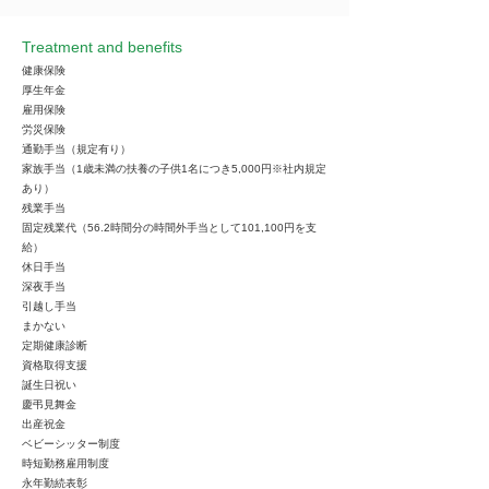
Treatment and benefits
健康保険
厚生年金
雇用保険
労災保険
通勤手当（規定有り）
家族手当（1歳未満の扶養の子供1名につき5,000円※社内規定
あり）
残業手当
固定残業代（56.2時間分の時間外手当として101,100円を支
給）
休日手当
深夜手当
引越し手当
まかない
定期健康診断
資格取得支援
誕生日祝い
慶弔見舞金
出産祝金
ベビーシッター制度
時短勤務雇用制度
永年勤続表彰