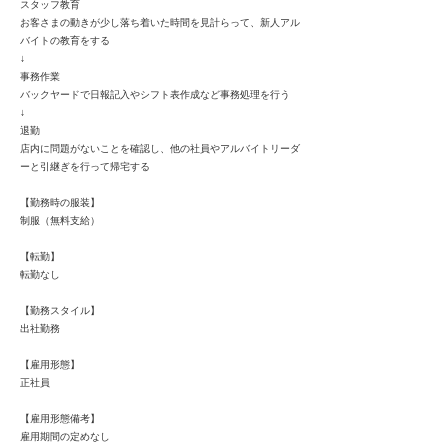
スタッフ教育
お客さまの動きが少し落ち着いた時間を見計らって、新人アル
バイトの教育をする
↓
事務作業
バックヤードで日報記入やシフト表作成など事務処理を行う
↓
退勤
店内に問題がないことを確認し、他の社員やアルバイトリーダ
ーと引継ぎを行って帰宅する
【勤務時の服装】
制服（無料支給）
【転勤】
転勤なし
【勤務スタイル】
出社勤務
【雇用形態】
正社員
【雇用形態備考】
雇用期間の定めなし