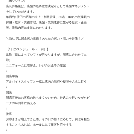
【ポジション】
店長昇格後は、店舗の最終意思決定者として店舗マネジメント
をしていただきます。
年商約1億円の店舗の売上・利益管理、30名～80名の従業員の
採用・教育・労務管理、店舗・業態改善に繋がる提案・企画
等、業務内容は多岐にわたります。
＼当社では完全実力主義！あなたの実力・能力を評価！／
【1日のスケジュール（一例）】
出勤（日によってシフトが異なりますが、開店に合わせて出
勤）
ユニフォームに着替え、レジのお金等の確認
↓
開店準備
アルバイトスタッフと一緒に店内の清掃や整理を入念に行う
↓
開店
開店直後はお客様の数も多くないため、仕込みを行いながらピ
ークの時間帯に備える
↓
接客
お客さまが増えてきた際、その日の様子に応じて、調理を担当
することもあれば、ホールに出て接客対応をする
↓