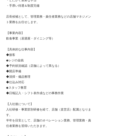
・とにかく豊富な手当
・手厚い待遇＆制度完備
店長候補として、管理業務・責任者業務などの店舗マネジメン
ト業務をお任せします。
【事業内容】
飲食事業（居酒屋・ダイニング等）
【具体的な仕事内容】
◆接客
◆レジの金銭
◆予約状況確認（店舗によって異なる）
◆開店準備
◆清掃・備品整理
◆仕込み対応
◆スタッフ教育
◆日報記入・シフト表作成などの事務作業
【入社後について】
入社研修・事業部別研修を経て、店舗（直営店）配属となりま
す。
半年を目安として、店舗のオペレーション業務、管理業務・責
任者業務を習得いただきます。