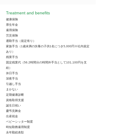
Treatment and benefits
健康保険
厚生年金
雇用保険
労災保険
通勤手当（規定有り）
家族手当（1歳未満の扶養の子供1名につき5,000円※社内規定
あり）
残業手当
固定残業代（56.2時間分の時間外手当として101,100円を支
給）
休日手当
深夜手当
引越し手当
まかない
定期健康診断
資格取得支援
誕生日祝い
慶弔見舞金
出産祝金
ベビーシッター制度
時短勤務雇用制度
永年勤続表彰