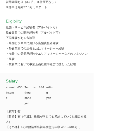
試用期間あり（3ヶ月、条件変更なし）
研修中は月給27.5万円スタート
Eligibility
販売・サービス経験者（アルバイト可）
飲食業界での勤務経験者（アルバイト可）
下記経験がある方歓迎
・店舗ビジネスにおける店舗責任者経験
・外食業界での店長またはマネージャー経験
・海外での居酒屋経験やエリアマネージャーなどのマネジメン
ト経験
・飲食業において事業企画経験や経営に携わった経験
​Salary
annual
456
Ten
​〜
684
millio
incom
thou
n
e:
sand
yen
yen
【賞与】有
【昇給】有（年2回、役職が同じでも昇給していく仕組みを導
入）
【その他】+その他諸手当初年度想定年収 456～684万円