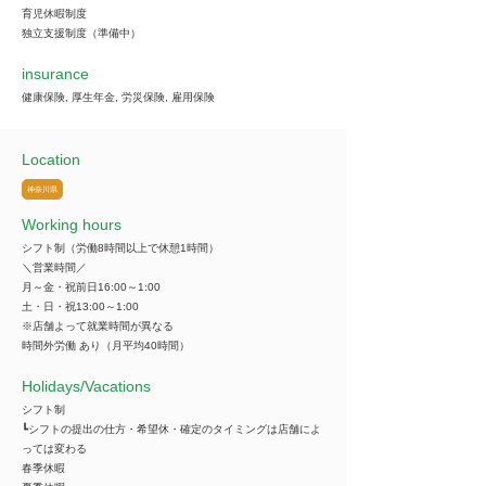
育児休暇制度
独立支援制度（準備中）
insurance
健康保険, 厚生年金, 労災保険, 雇用保険
Location
神奈川県
Working hours
シフト制（労働8時間以上で休憩1時間）
＼営業時間／
月～金・祝前日16:00～1:00
土・日・祝13:00～1:00
※店舗よって就業時間が異なる
時間外労働 あり（月平均40時間）
​Holidays/Vacations
シフト制
┗シフトの提出の仕方・希望休・確定のタイミングは店舗によ
っては変わる
春季休暇