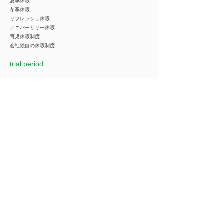
夏季休暇
冬季休暇
リフレッシュ休暇
アニバーサリー休暇
育児休暇制度
会社独自の休暇制度
trial period
Selection Process
応募⇒チャットで受付⇒1次面接⇒書類選考⇒2次面接⇒合否
1次面接はWEBで実施
Company name
***********
*You can view all information when you make an
introduction.
​Business details
***********
*You can view all information when you make an
introduction.