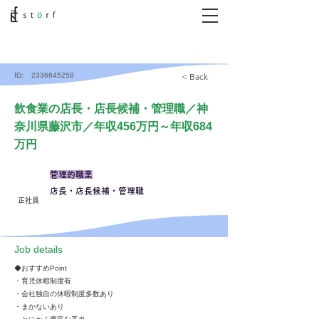
ID:
2336645258
< Back
飲食業の店長・店長候補・管理職／神
奈川県藤沢市／年収456万円～年収684
万円
管理的職業
店長・店長候補・管理職
正社員
​Job details
◆おすすめPoint
・育児休暇制度有
・会社独自の休暇制度多数あり
・まかないあり