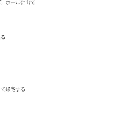
ば、ホールに出て
する
って帰宅する