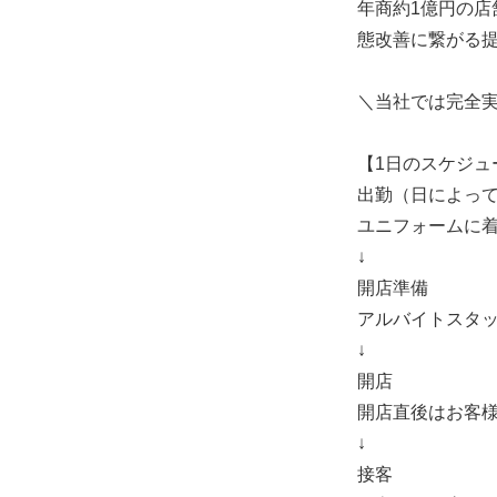
年商約1億円の店
態改善に繋がる
＼当社では完全
【1日のスケジュ
出勤（日によっ
ユニフォームに
↓
開店準備
アルバイトスタ
↓
開店
開店直後はお客
↓
接客