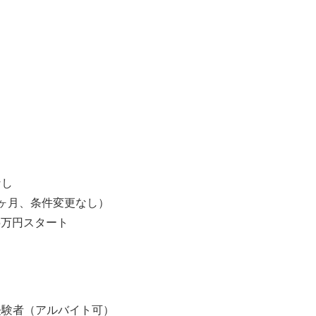
】
】
なし
ヶ月、条件変更なし）
5万円スタート
経験者（アルバイト可）