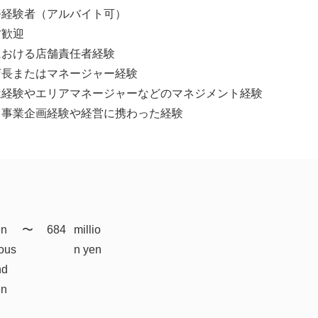
務経験者（アルバイト可）
方歓迎
における店舗責任者経験
店長またはマネージャー経験
屋経験やエリアマネージャーなどのマネジメント経験
て事業企画経験や経営に携わった経験
en
​〜
684
millio
ous
n yen
nd
en