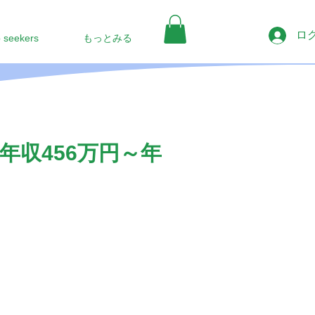
ロ
b seekers
もっとみる
収456万円～年