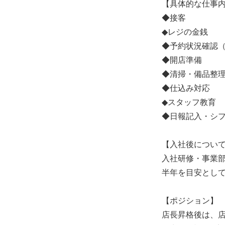
【具体的な仕事
◆接客
◆レジの金銭
◆予約状況確認
◆開店準備
◆清掃・備品整
◆仕込み対応
◆スタッフ教育
◆日報記入・シ
【入社後につい
入社研修・事業
半年を目安とし
【ポジション】
店長昇格後は、