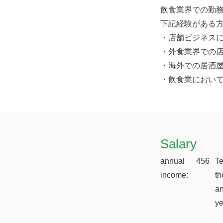
飲食業界での勤
下記経験がある
・店舗ビジネス
・外食業界での
・海外での居酒
・飲食業におい
​Salary
annual
456
T
income:
th
a
y