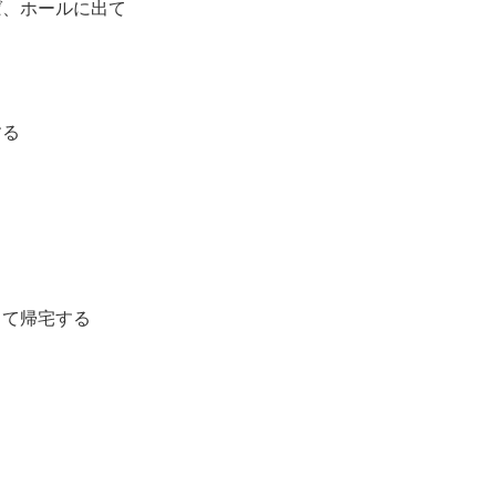
ば、ホールに出て
する
って帰宅する