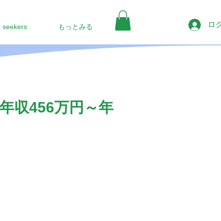
ロ
b seekers
もっとみる
収456万円～年