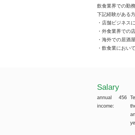
飲食業界での勤
下記経験がある
・店舗ビジネス
・外食業界での
・海外での居酒
・飲食業におい
​Salary
annual
456
T
income:
th
a
y