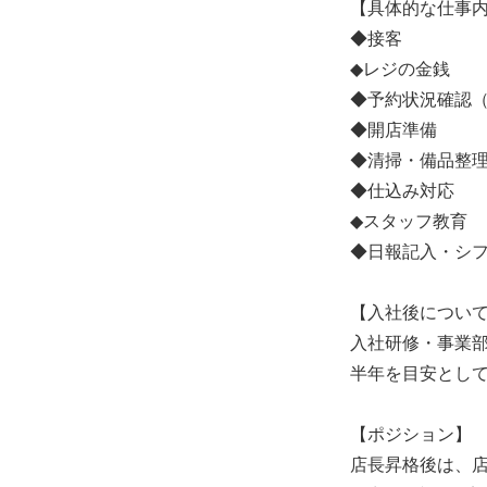
【具体的な仕事
◆接客
◆レジの金銭
◆予約状況確認
◆開店準備
◆清掃・備品整
◆仕込み対応
◆スタッフ教育
◆日報記入・シ
【入社後につい
入社研修・事業
半年を目安とし
【ポジション】
店長昇格後は、