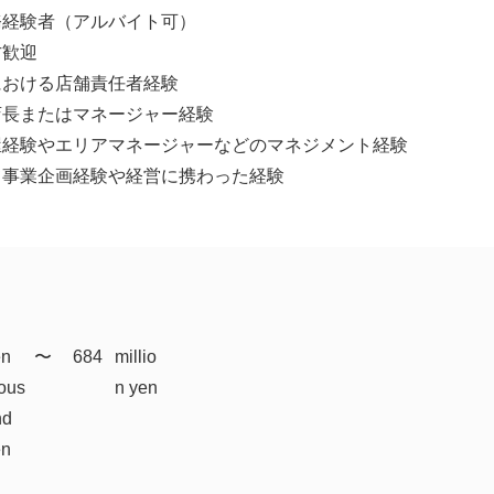
務経験者（アルバイト可）
方歓迎
における店舗責任者経験
店長またはマネージャー経験
屋経験やエリアマネージャーなどのマネジメント経験
て事業企画経験や経営に携わった経験
en
​〜
684
millio
ous
n yen
nd
en