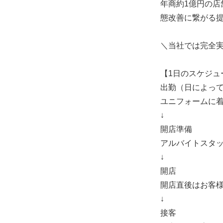
年商約1億円の店
態改善に繋がる
＼当社では完全
【1日のスケジュ
出勤（日によっ
ユニフォームに
↓
開店準備
アルバイトスタ
↓
開店
開店直後はお客
↓
接客