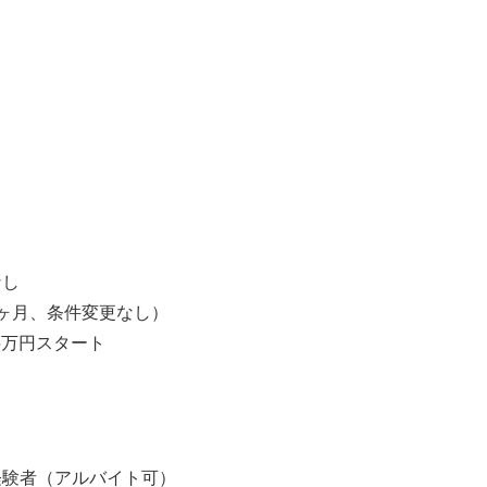
】
】
なし
ヶ月、条件変更なし）
5万円スタート
経験者（アルバイト可）