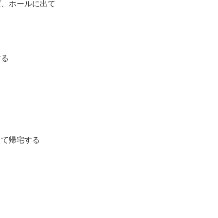
ば、ホールに出て
する
って帰宅する