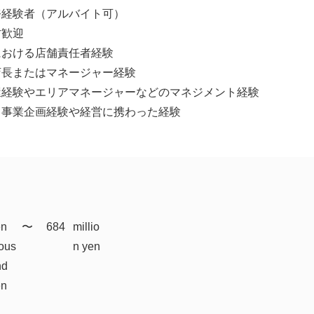
務経験者（アルバイト可）
方歓迎
における店舗責任者経験
店長またはマネージャー経験
屋経験やエリアマネージャーなどのマネジメント経験
て事業企画経験や経営に携わった経験
en
​〜
684
millio
ous
n yen
nd
en