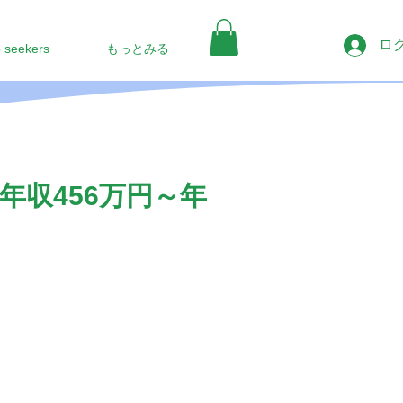
ロ
b seekers
もっとみる
収456万円～年