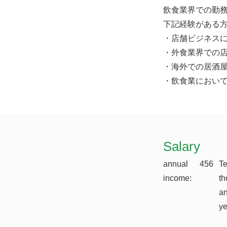
飲食業界での勤
下記経験がある
・店舗ビジネス
・外食業界での
・海外での居酒
・飲食業におい
​Salary
annual
456
T
income:
th
a
y