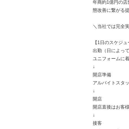
年商約1億円の店
態改善に繋がる
＼当社では完全
【1日のスケジュ
出勤（日によっ
ユニフォームに
↓
開店準備
アルバイトスタ
↓
開店
開店直後はお客
↓
接客