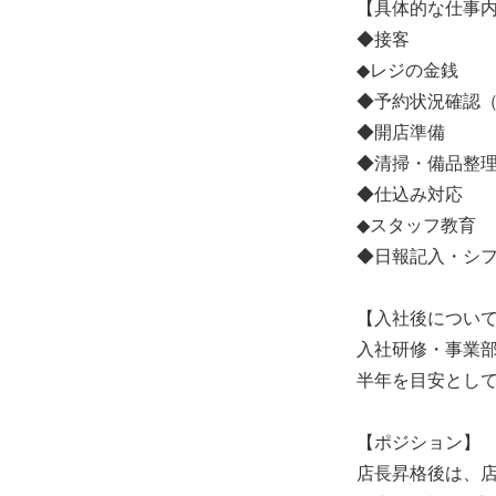
【具体的な仕事
◆接客
◆レジの金銭
◆予約状況確認
◆開店準備
◆清掃・備品整
◆仕込み対応
◆スタッフ教育
◆日報記入・シ
【入社後につい
入社研修・事業
半年を目安とし
【ポジション】
店長昇格後は、