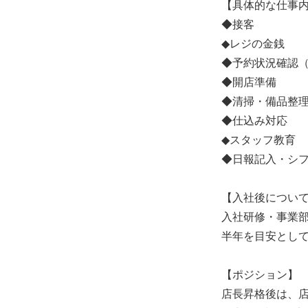
【具体的な仕事
◆接客
◆レジの金銭
◆予約状況確認
◆開店準備
◆清掃・備品整
◆仕込み対応
◆スタッフ教育
◆日報記入・シ
【入社後につい
入社研修・事業
半年を目安とし
【ポジション】
店長昇格後は、