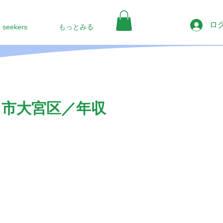
ロ
b seekers
もっとみる
ま市大宮区／年収