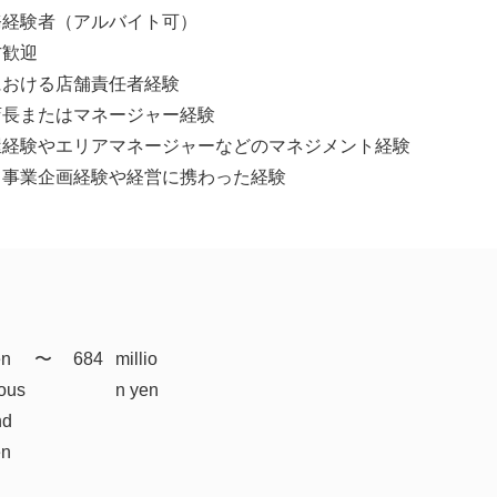
務経験者（アルバイト可）
方歓迎
における店舗責任者経験
店長またはマネージャー経験
屋経験やエリアマネージャーなどのマネジメント経験
て事業企画経験や経営に携わった経験
en
​〜
684
millio
ous
n yen
nd
en