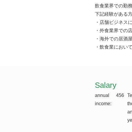
飲食業界での勤
下記経験がある
・店舗ビジネス
・外食業界での
・海外での居酒
・飲食業におい
​Salary
annual
456
T
income:
th
a
y