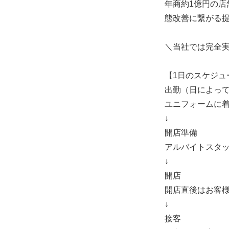
年商約1億円の店
態改善に繋がる
＼当社では完全
【1日のスケジュ
出勤（日によっ
ユニフォームに
↓
開店準備
アルバイトスタ
↓
開店
開店直後はお客
↓
接客