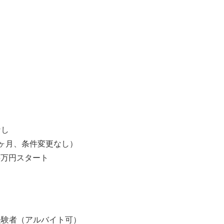
】
】
なし
ヶ月、条件変更なし）
5万円スタート
経験者（アルバイト可）