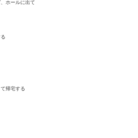
ば、ホールに出て
する
って帰宅する