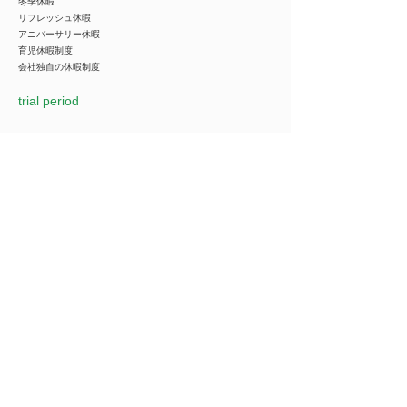
冬季休暇
リフレッシュ休暇
アニバーサリー休暇
育児休暇制度
会社独自の休暇制度
trial period
Selection Process
応募⇒チャットで受付⇒1次面接⇒書類選考⇒2次面接⇒合否
1次面接はWEBで実施
Company name
***********
*You can view all information when you make an
introduction.
​Business details
***********
*You can view all information when you make an
introduction.