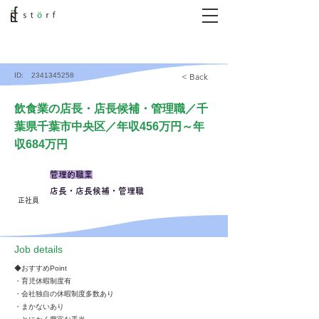
ID:
2341345258
< Back
飲食業の店長・店長候補・管理職／千
葉県千葉市中央区／年収456万円～年
収684万円
管理的職業
店長・店長候補・管理職
正社員
​Job details
◆おすすめPoint
・育児休暇制度有
・会社独自の休暇制度多数あり
・まかないあり