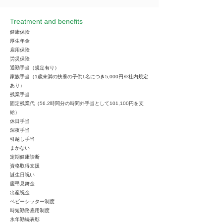
Treatment and benefits
健康保険
厚生年金
雇用保険
労災保険
通勤手当（規定有り）
家族手当（1歳未満の扶養の子供1名につき5,000円※社内規定
あり）
残業手当
固定残業代（56.2時間分の時間外手当として101,100円を支
給）
休日手当
深夜手当
引越し手当
まかない
定期健康診断
資格取得支援
誕生日祝い
慶弔見舞金
出産祝金
ベビーシッター制度
時短勤務雇用制度
永年勤続表彰