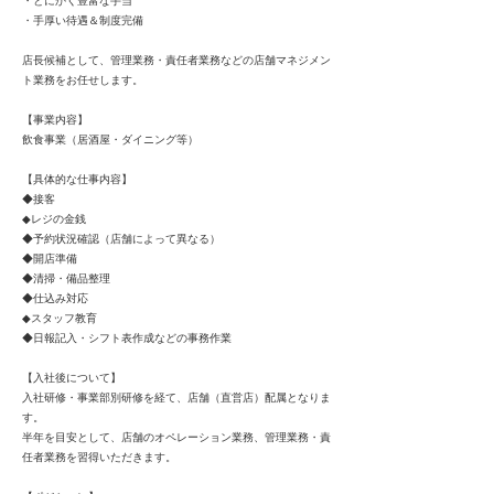
・とにかく豊富な手当
・手厚い待遇＆制度完備
店長候補として、管理業務・責任者業務などの店舗マネジメン
ト業務をお任せします。
【事業内容】
飲食事業（居酒屋・ダイニング等）
【具体的な仕事内容】
◆接客
◆レジの金銭
◆予約状況確認（店舗によって異なる）
◆開店準備
◆清掃・備品整理
◆仕込み対応
◆スタッフ教育
◆日報記入・シフト表作成などの事務作業
【入社後について】
入社研修・事業部別研修を経て、店舗（直営店）配属となりま
す。
半年を目安として、店舗のオペレーション業務、管理業務・責
任者業務を習得いただきます。