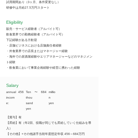
試用期間あり（3ヶ月、条件変更なし）
研修中は月給27.5万円スタート
Eligibility
販売・サービス経験者（アルバイト可）
飲食業界での勤務経験者（アルバイト可）
下記経験がある方歓迎
・店舗ビジネスにおける店舗責任者経験
・外食業界での店長またはマネージャー経験
・海外での居酒屋経験やエリアマネージャーなどのマネジメン
ト経験
・飲食業において事業企画経験や経営に携わった経験
​Salary
annual
456
Ten
​〜
684
millio
incom
thou
n
e:
sand
yen
yen
【賞与】有
【昇給】有（年2回、役職が同じでも昇給していく仕組みを導
入）
【その他】+その他諸手当初年度想定年収 456～684万円