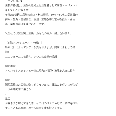
【ポジション】
店長昇格後は、店舗の最終意思決定者として店舗マネジメント
をしていただきます。
年商約1億円の店舗の売上・利益管理、30名～80名の従業員の
採用・教育・労務管理、店舗・業態改善に繋がる提案・企画
等、業務内容は多岐にわたります。
＼当社では完全実力主義！あなたの実力・能力を評価！／
【1日のスケジュール（一例）】
出勤（日によってシフトが異なりますが、開店に合わせて出
勤）
ユニフォームに着替え、レジのお金等の確認
↓
開店準備
アルバイトスタッフと一緒に店内の清掃や整理を入念に行う
↓
開店
開店直後はお客様の数も多くないため、仕込みを行いながらピ
ークの時間帯に備える
↓
接客
お客さまが増えてきた際、その日の様子に応じて、調理を担当
することもあれば、ホールに出て接客対応をする
↓