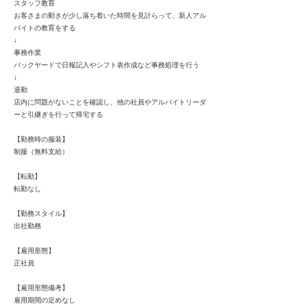
スタッフ教育
お客さまの動きが少し落ち着いた時間を見計らって、新人アル
バイトの教育をする
↓
事務作業
バックヤードで日報記入やシフト表作成など事務処理を行う
↓
退勤
店内に問題がないことを確認し、他の社員やアルバイトリーダ
ーと引継ぎを行って帰宅する
【勤務時の服装】
制服（無料支給）
【転勤】
転勤なし
【勤務スタイル】
出社勤務
【雇用形態】
正社員
【雇用形態備考】
雇用期間の定めなし