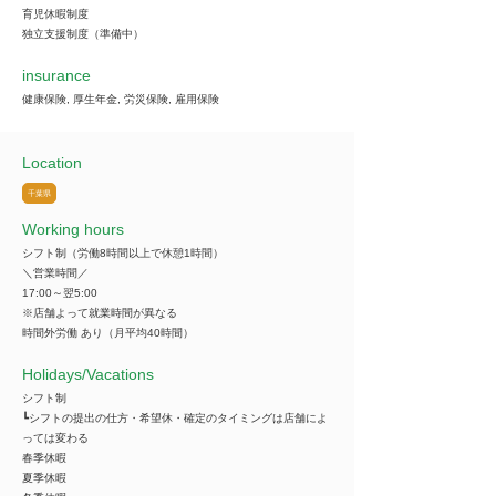
育児休暇制度
独立支援制度（準備中）
insurance
健康保険, 厚生年金, 労災保険, 雇用保険
Location
千葉県
Working hours
シフト制（労働8時間以上で休憩1時間）
＼営業時間／
17:00～翌5:00
※店舗よって就業時間が異なる
時間外労働 あり（月平均40時間）
​Holidays/Vacations
シフト制
┗シフトの提出の仕方・希望休・確定のタイミングは店舗によ
っては変わる
春季休暇
夏季休暇