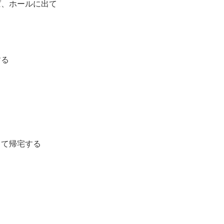
ば、ホールに出て
する
って帰宅する