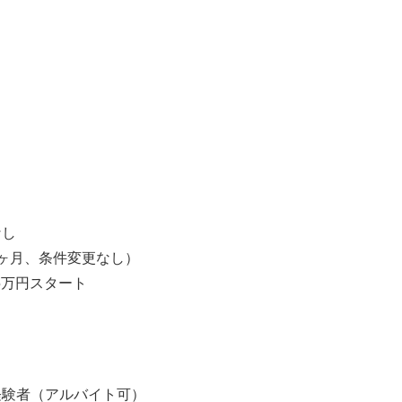
】
】
なし
ヶ月、条件変更なし）
5万円スタート
経験者（アルバイト可）