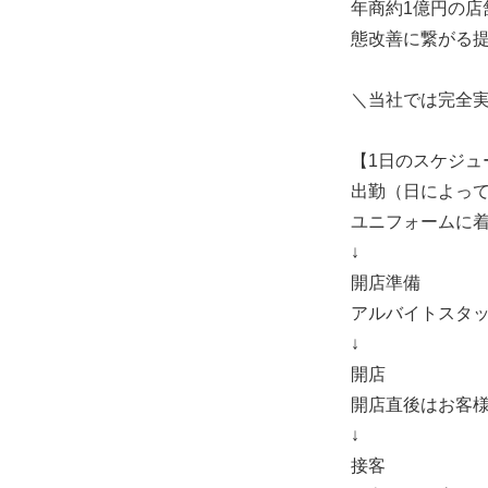
年商約1億円の店
態改善に繋がる
＼当社では完全
【1日のスケジュ
出勤（日によっ
ユニフォームに
↓
開店準備
アルバイトスタ
↓
開店
開店直後はお客
↓
接客