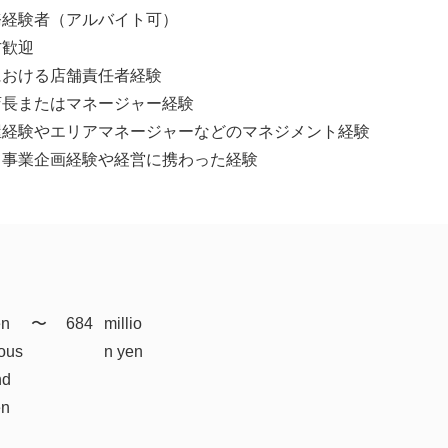
務経験者（アルバイト可）
方歓迎
における店舗責任者経験
店長またはマネージャー経験
屋経験やエリアマネージャーなどのマネジメント経験
て事業企画経験や経営に携わった経験
en
​〜
684
millio
ous
n yen
nd
en