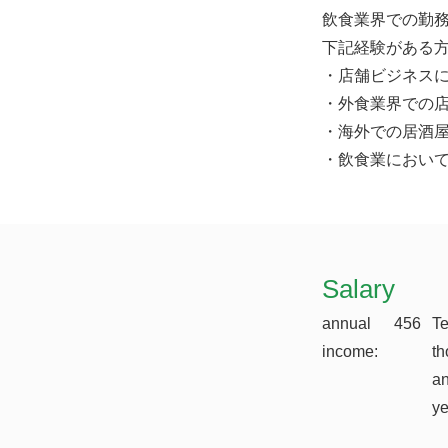
飲食業界での勤
下記経験がある
・店舗ビジネス
・外食業界での
・海外での居酒
・飲食業におい
​Salary
annual
456
T
income:
th
a
y