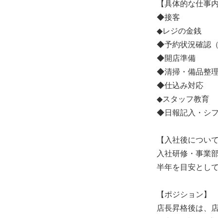
【具体的な仕事
◆接客
◆レジの金銭
◆予約状況確認
◆開店準備
◆清掃・備品整
◆仕込み対応
◆スタッフ教育
◆日報記入・シ
【入社後につい
入社研修・事業
半年を目安とし
【ポジション】
店長昇格後は、