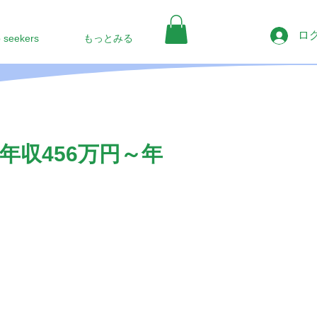
ロ
b seekers
もっとみる
収456万円～年