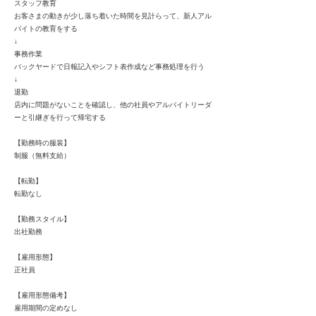
スタッフ教育
お客さまの動きが少し落ち着いた時間を見計らって、新人アル
バイトの教育をする
↓
事務作業
バックヤードで日報記入やシフト表作成など事務処理を行う
↓
退勤
店内に問題がないことを確認し、他の社員やアルバイトリーダ
ーと引継ぎを行って帰宅する
【勤務時の服装】
制服（無料支給）
【転勤】
転勤なし
【勤務スタイル】
出社勤務
【雇用形態】
正社員
【雇用形態備考】
雇用期間の定めなし