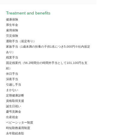
Treatment and benefits
健康保険
厚生年金
雇用保険
労災保険
通勤手当（規定有り）
家族手当（1歳未満の扶養の子供1名につき5,000円※社内規定
あり）
残業手当
固定残業代（56.2時間分の時間外手当として101,100円を支
給）
休日手当
深夜手当
引越し手当
まかない
定期健康診断
資格取得支援
誕生日祝い
慶弔見舞金
出産祝金
ベビーシッター制度
時短勤務雇用制度
永年勤続表彰