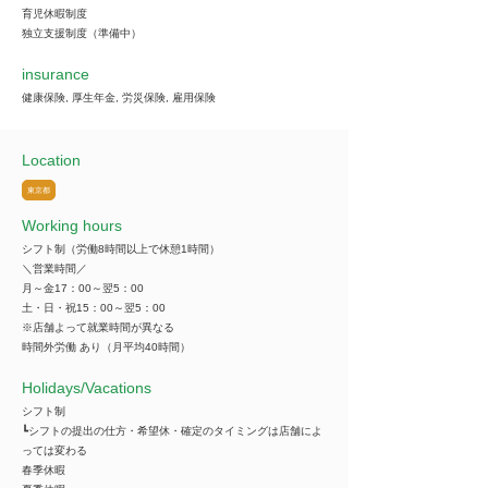
育児休暇制度
独立支援制度（準備中）
insurance
健康保険, 厚生年金, 労災保険, 雇用保険
Location
東京都
Working hours
シフト制（労働8時間以上で休憩1時間）
＼営業時間／
月～金17：00～翌5：00
土・日・祝15：00～翌5：00
※店舗よって就業時間が異なる
時間外労働 あり（月平均40時間）
​Holidays/Vacations
シフト制
┗シフトの提出の仕方・希望休・確定のタイミングは店舗によ
っては変わる
春季休暇