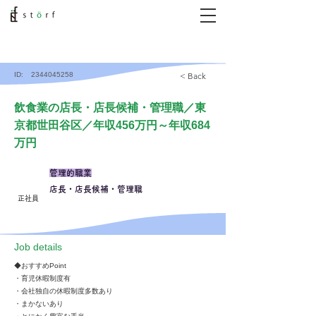
ID:
2344045258
< Back
飲食業の店長・店長候補・管理職／東
京都世田谷区／年収456万円～年収684
万円
管理的職業
店長・店長候補・管理職
正社員
​Job details
◆おすすめPoint
・育児休暇制度有
・会社独自の休暇制度多数あり
・まかないあり