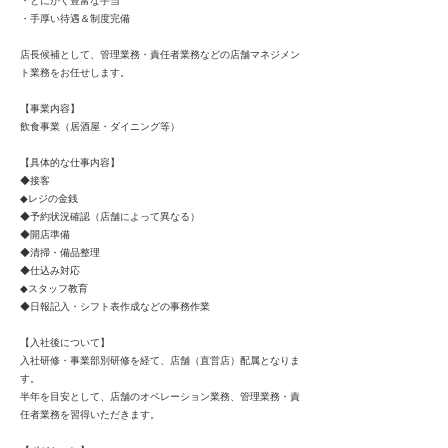
・とにかく豊富な手当
・手厚い待遇＆制度完備
店長候補として、管理業務・責任者業務などの店舗マネジメン
ト業務をお任せします。
【事業内容】
飲食事業（居酒屋・ダイニング等）
【具体的な仕事内容】
◆接客
◆レジの金銭
◆予約状況確認（店舗によって異なる）
◆開店準備
◆清掃・備品整理
◆仕込み対応
◆スタッフ教育
◆日報記入・シフト表作成などの事務作業
【入社後について】
入社研修・事業部別研修を経て、店舗（直営店）配属となりま
す。
半年を目安として、店舗のオペレーション業務、管理業務・責
任者業務を習得いただきます。