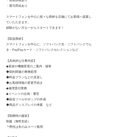
・長期休暇あり
・賞与昇給あり
スマートフォンを中心に様々な商材を店舗にてお客様へ提案し
ていただきます。
経験がない方も一からスタートできます！
【取扱商材】
スマートフォンを中心に、ソフトバンク光・ソフトバンクでん
き・PayPayカード・ソフトバンクセレクションなど
【具体的な仕事内容】
◆新規や機種変更のご案内・接客
◆契約関連の事務処理
◆料金プランなどの見直し
◆お客様情報の変更手続き
◆修理受付業務
◆イベントの企画・運営
◆販促ツールやポップの作成
◆商品ディスプレイの考案 など
【勤務時の服装】
制服（無料支給）
┗男性は冬のみスーツ着用