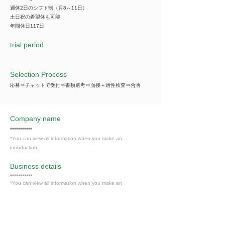
週休2日のシフト制（月8～11日）
土日祝の希望休も可能
年間休日117日
trial period
Selection Process
応募⇒チャットで受付⇒書類選考⇒面接＋適性検査⇒合否
Company name
***********
*You can view all information when you make an
introduction.
​Business details
***********
*You can view all information when you make an
introduction.
Industry
情報通信・情報処理