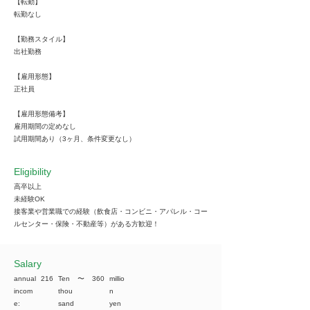
【転勤】
転勤なし
【勤務スタイル】
出社勤務
【雇用形態】
正社員
【雇用形態備考】
雇用期間の定めなし
試用期間あり（3ヶ月、条件変更なし）
Eligibility
高卒以上
未経験OK
接客業や営業職での経験（飲食店・コンビニ・アパレル・コー
ルセンター・保険・不動産等）がある方歓迎！
​Salary
annual
216
Ten
​〜
360
millio
incom
thou
n
e:
sand
yen