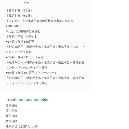
yen
【賞与】有（年2回）
【昇給】有（年1回）
【その他】+その他諸手当初年度想定年収3,000,000～
4,000,000円
※上記には地域手当を含む
【モデル年収（一例）】
■1年目：年収389万円
┗月給20万円＋時間外手当＋地域手当＋資格手当（AD）＋イ
ンセンティブ＋賞与
■3年目：年収531万円（店長）
┗月給24万円＋時間外手当＋地域手当＋役割手当＋資格手当
（CH）＋インセンティブ＋賞与
■5年目：年収697万円（マネージャー）
┗月給30万円＋時間外手当＋地域手当＋役割手当＋資格手当
（SE）＋インセンティブ＋賞与
Treatment and benefits
健康保険
厚生年金
雇用保険
労災保険
通勤手当（上限5万円/月）