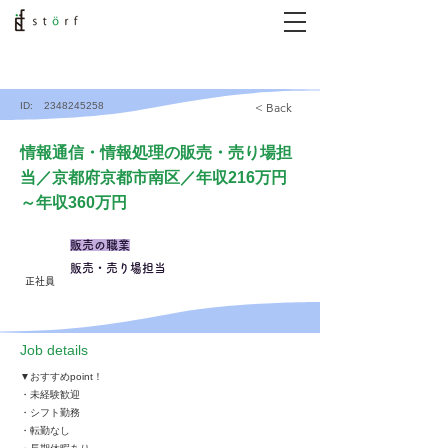
ID:
2348245258
< Back
情報通信・情報処理の販売・売り場担
当／京都府京都市南区／年収216万円
～年収360万円
販売の職業
販売・売り場担当
正社員
​Job details
▼おすすめpoint！
・未経験歓迎
・シフト勤務
・転勤なし