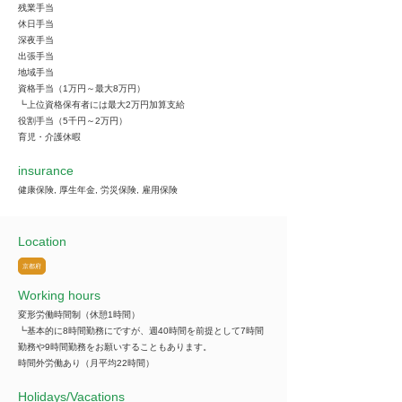
残業手当
休日手当
深夜手当
出張手当
地域手当
資格手当（1万円～最大8万円）
┗上位資格保有者には最大2万円加算支給
役割手当（5千円～2万円）
育児・介護休暇
insurance
健康保険, 厚生年金, 労災保険, 雇用保険
Location
京都府
Working hours
変形労働時間制（休憩1時間）
┗基本的に8時間勤務にですが、週40時間を前提として7時間
勤務や9時間勤務をお願いすることもあります。
時間外労働あり（月平均22時間）
​Holidays/Vacations