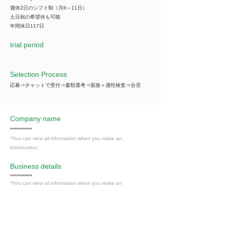
週休2日のシフト制（月8～11日）
土日祝の希望休も可能
年間休日117日
trial period
Selection Process
応募⇒チャットで受付⇒書類選考⇒面接＋適性検査⇒合否
Company name
***********
*You can view all information when you make an
introduction.
​Business details
***********
*You can view all information when you make an
introduction.
Industry
情報通信・情報処理