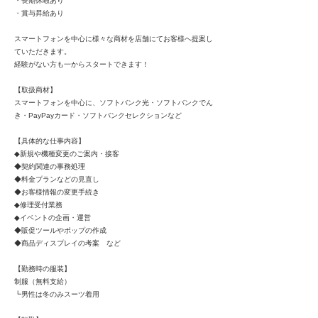
・長期休暇あり
・賞与昇給あり
スマートフォンを中心に様々な商材を店舗にてお客様へ提案し
ていただきます。
経験がない方も一からスタートできます！
【取扱商材】
スマートフォンを中心に、ソフトバンク光・ソフトバンクでん
き・PayPayカード・ソフトバンクセレクションなど
【具体的な仕事内容】
◆新規や機種変更のご案内・接客
◆契約関連の事務処理
◆料金プランなどの見直し
◆お客様情報の変更手続き
◆修理受付業務
◆イベントの企画・運営
◆販促ツールやポップの作成
◆商品ディスプレイの考案 など
【勤務時の服装】
制服（無料支給）
┗男性は冬のみスーツ着用