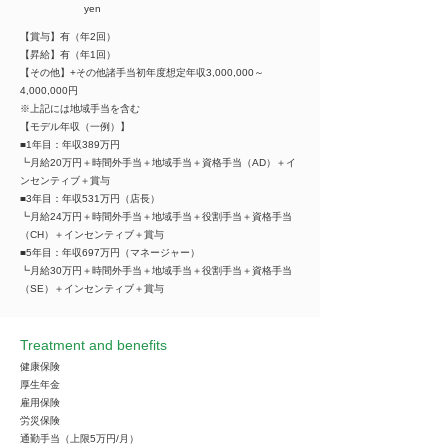
yen
【賞与】有（年2回）
【昇給】有（年1回）
【その他】+その他諸手当初年度想定年収3,000,000～
4,000,000円
※上記には地域手当を含む
【モデル年収（一例）】
■1年目：年収389万円
┗月給20万円＋時間外手当＋地域手当＋資格手当（AD）＋イ
ンセンティブ＋賞与
■3年目：年収531万円（店長）
┗月給24万円＋時間外手当＋地域手当＋役割手当＋資格手当
（CH）＋インセンティブ＋賞与
■5年目：年収697万円（マネージャー）
┗月給30万円＋時間外手当＋地域手当＋役割手当＋資格手当
（SE）＋インセンティブ＋賞与
Treatment and benefits
健康保険
厚生年金
雇用保険
労災保険
通勤手当（上限5万円/月）