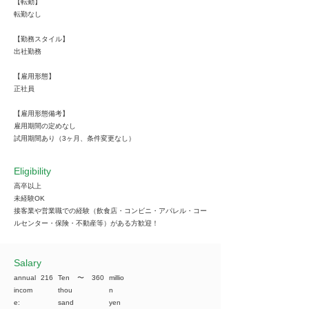
【転勤】
転勤なし
【勤務スタイル】
出社勤務
【雇用形態】
正社員
【雇用形態備考】
雇用期間の定めなし
試用期間あり（3ヶ月、条件変更なし）
Eligibility
高卒以上
未経験OK
接客業や営業職での経験（飲食店・コンビニ・アパレル・コー
ルセンター・保険・不動産等）がある方歓迎！
​Salary
annual
216
Ten
​〜
360
millio
incom
thou
n
e:
sand
yen