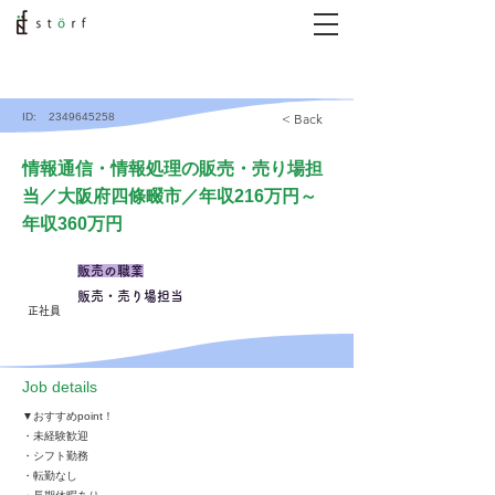
ID:
2349645258
< Back
情報通信・情報処理の販売・売り場担
当／大阪府四條畷市／年収216万円～
年収360万円
販売の職業
販売・売り場担当
正社員
​Job details
▼おすすめpoint！
・未経験歓迎
・シフト勤務
・転勤なし