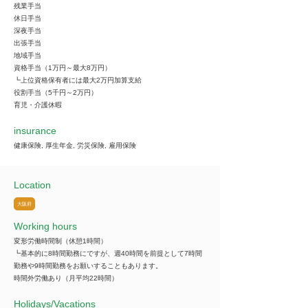
残業手当
休日手当
深夜手当
出張手当
地域手当
資格手当（1万円～最大8万円）
┗上位資格保有者には最大2万円加算支給
役割手当（5千円～2万円）
育児・介護休暇
insurance
健康保険, 厚生年金, 労災保険, 雇用保険
Location
大阪府
Working hours
変形労働時間制（休憩1時間）
┗基本的に8時間勤務にですが、週40時間を前提として7時間
勤務や9時間勤務をお願いすることもあります。
時間外労働あり（月平均22時間）
​Holidays/Vacations