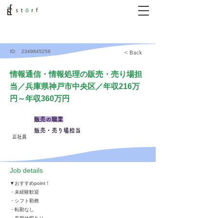
ID:
2349845258
< Back
情報通信・情報処理の販売・売り場担
当／兵庫県神戸市中央区／年収216万
円～年収360万円
販売の職業
販売・売り場担当
正社員
​Job details
▼おすすめpoint！
・未経験歓迎
・シフト勤務
・転勤なし