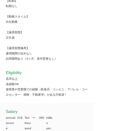
【転勤】
転勤なし
【勤務スタイル】
出社勤務
【雇用形態】
正社員
【雇用形態備考】
雇用期間の定めなし
試用期間あり（3ヶ月、条件変更なし）
Eligibility
高卒以上
未経験OK
接客業や営業職での経験（飲食店・コンビニ・アパレル・コー
ルセンター・保険・不動産等）がある方歓迎！
​Salary
annual
216
Ten
​〜
360
millio
incom
thou
n
e:
sand
yen