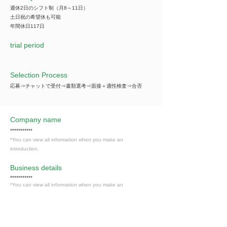
週休2日のシフト制（月8～11日）
土日祝の希望休も可能
年間休日117日
trial period
Selection Process
応募⇒チャットで受付⇒書類選考⇒面接＋適性検査⇒合否
Company name
***********
*You can view all information when you make an
introduction.
​Business details
***********
*You can view all information when you make an
introduction.
Industry
情報通信・情報処理