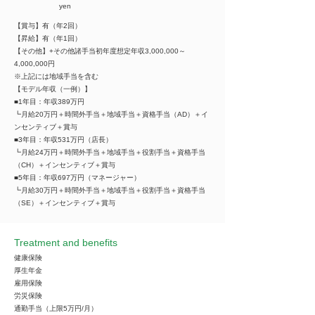
yen
【賞与】有（年2回）
【昇給】有（年1回）
【その他】+その他諸手当初年度想定年収3,000,000～
4,000,000円
※上記には地域手当を含む
【モデル年収（一例）】
■1年目：年収389万円
┗月給20万円＋時間外手当＋地域手当＋資格手当（AD）＋イ
ンセンティブ＋賞与
■3年目：年収531万円（店長）
┗月給24万円＋時間外手当＋地域手当＋役割手当＋資格手当
（CH）＋インセンティブ＋賞与
■5年目：年収697万円（マネージャー）
┗月給30万円＋時間外手当＋地域手当＋役割手当＋資格手当
（SE）＋インセンティブ＋賞与
Treatment and benefits
健康保険
厚生年金
雇用保険
労災保険
通勤手当（上限5万円/月）