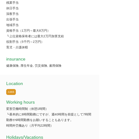
残業手当
休日手当
深夜手当
出張手当
地域手当
資格手当（1万円～最大8万円）
┗上位資格保有者には最大2万円加算支給
役割手当（5千円～2万円）
育児・介護休暇
insurance
健康保険, 厚生年金, 労災保険, 雇用保険
Location
兵庫県
Working hours
変形労働時間制（休憩1時間）
┗基本的に8時間勤務にですが、週40時間を前提として7時間
勤務や9時間勤務をお願いすることもあります。
時間外労働あり（月平均22時間）
​Holidays/Vacations