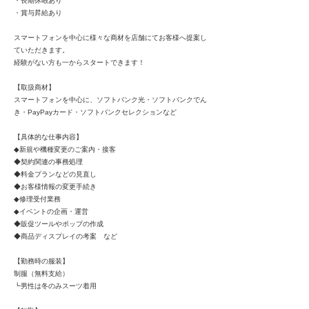
・長期休暇あり
・賞与昇給あり
スマートフォンを中心に様々な商材を店舗にてお客様へ提案し
ていただきます。
経験がない方も一からスタートできます！
【取扱商材】
スマートフォンを中心に、ソフトバンク光・ソフトバンクでん
き・PayPayカード・ソフトバンクセレクションなど
【具体的な仕事内容】
◆新規や機種変更のご案内・接客
◆契約関連の事務処理
◆料金プランなどの見直し
◆お客様情報の変更手続き
◆修理受付業務
◆イベントの企画・運営
◆販促ツールやポップの作成
◆商品ディスプレイの考案 など
【勤務時の服装】
制服（無料支給）
┗男性は冬のみスーツ着用