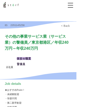
ID:
2351145258
< Back
その他の事業サービス業（サービス
業）の警備員／東京都港区／年収240
万円～年収240万円
保安の職業
警備員
正社員
​Job details
★おすすめPoint！
・未経験歓迎
・学歴不問
・第二新卒歓迎