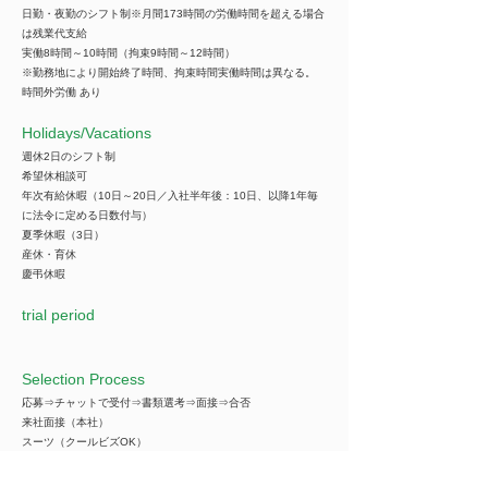
日勤・夜勤のシフト制※月間173時間の労働時間を超える場合
は残業代支給
実働8時間～10時間（拘束9時間～12時間）
※勤務地により開始終了時間、拘束時間実働時間は異なる。
時間外労働 あり
​Holidays/Vacations
週休2日のシフト制
希望休相談可
年次有給休暇（10日～20日／入社半年後：10日、以降1年毎
に法令に定める日数付与）
夏季休暇（3日）
産休・育休
慶弔休暇
trial period
Selection Process
応募⇒チャットで受付⇒書類選考⇒面接⇒合否
来社面接（本社）
スーツ（クールビズOK）