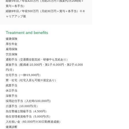
経験5年目／年収420万円（月給25万円＋残業代/月20時間＋
賞与＋各手当）
経験8年目／年収500万円（月給30万円＋賞与＋各手当）※キ
ャリアアップ後
Treatment and benefits
健康保険
厚生年金
雇用保険
労災保険
通勤手当（交通費全額支給・研修中も支給あり）
家族手当（配偶者:10,000円・第1子:6,000円・第2子:4,000
円/月）
住宅手当（一律/15,000円）
寮・社宅（社宅入居も可能※規定あり）
残業手当
休日手当
深夜手当
採用赴任手当（入社時/100,000円）
介護手当（10,000円/月）
先任警備士階級手当（4,500円）
衛生管理者資格手当（5,000円/月）
入社祝い金（60,000円※30日勤務達成後）
健康診断