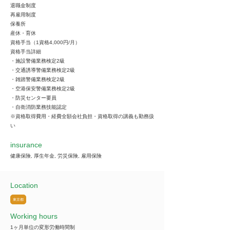
退職金制度
再雇用制度
保養所
産休・育休
資格手当（1資格4,000円/月）
資格手当詳細
・施設警備業務検定2級
・交通誘導警備業務検定2級
・雑踏警備業務検定2級
・空港保安警備業務検定2級
・防災センター要員
・自衛消防業務技能認定
※資格取得費用・経費全額会社負担・資格取得の講義も勤務扱
い
insurance
健康保険, 厚生年金, 労災保険, 雇用保険
Location
東京都
Working hours
1ヶ月単位の変形労働時間制