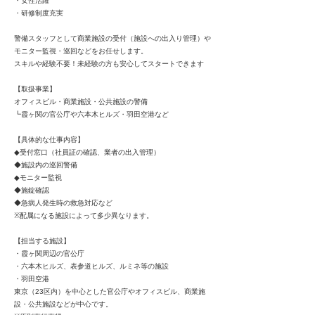
・女性活躍
・研修制度充実
警備スタッフとして商業施設の受付（施設への出入り管理）や
モニター監視・巡回などをお任せします。
スキルや経験不要！未経験の方も安心してスタートできます
【取扱事業】
オフィスビル・商業施設・公共施設の警備
┗霞ヶ関の官公庁や六本木ヒルズ・羽田空港など
【具体的な仕事内容】
◆受付窓口（社員証の確認、業者の出入管理）
◆施設内の巡回警備
◆モニター監視
◆施錠確認
◆急病人発生時の救急対応など
※配属になる施設によって多少異なります。
【担当する施設】
・霞ヶ関周辺の官公庁
・六本木ヒルズ、表参道ヒルズ、ルミネ等の施設
・羽田空港
東京（23区内）を中心とした官公庁やオフィスビル、商業施
設・公共施設などが中心です。