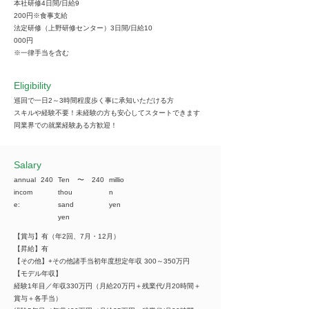
本社研修4日間/日給9
200円※食事支給
法定研修（上野研修センター）3日間/日給10
000円
※一律手当を含む
Eligibility
巡回で一日2～3時間程度歩く事に承知いただける方
スキルや経験不要！未経験の方も安心してスタートできます
同業界での就業経験ある方歓迎！
​Salary
annual
240
Ten
​〜
240
millio
incom
thou
n
e:
sand
yen
yen
【賞与】有（年2回、7月・12月）
【昇給】有
【その他】+その他諸手当初年度想定年収 300～350万円
【モデル年収】
経験1年目／年収330万円（月給20万円＋残業代/月20時間＋
賞与＋各手当）