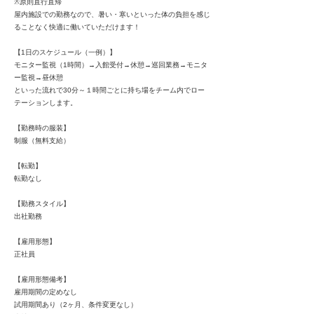
※原則直行直帰
屋内施設での勤務なので、暑い・寒いといった体の負担を感じ
ることなく快適に働いていただけます！
【1日のスケジュール（一例）】
モニター監視（1時間）→入館受付→休憩→巡回業務→モニタ
ー監視→昼休憩
といった流れで30分～１時間ごとに持ち場をチーム内でロー
テーションします。
【勤務時の服装】
制服（無料支給）
【転勤】
転勤なし
【勤務スタイル】
出社勤務
【雇用形態】
正社員
【雇用形態備考】
雇用期間の定めなし
試用期間あり（2ヶ月、条件変更なし）