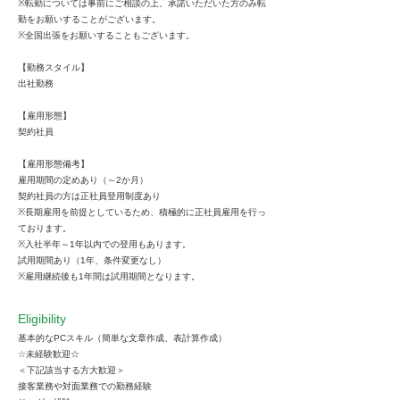
※転勤については事前にご相談の上、承諾いただいた方のみ転
勤をお願いすることがございます。
※全国出張をお願いすることもございます。
【勤務スタイル】
出社勤務
【雇用形態】
契約社員
【雇用形態備考】
雇用期間の定めあり（～2か月）
契約社員の方は正社員登用制度あり
※長期雇用を前提としているため、積極的に正社員雇用を行っ
ております。
※入社半年～1年以内での登用もあります。
試用期間あり（1年、条件変更なし）
※雇用継続後も1年間は試用期間となります。
Eligibility
基本的なPCスキル（簡単な文章作成、表計算作成）
☆未経験歓迎☆
＜下記該当する方大歓迎＞
接客業務や対面業務での勤務経験