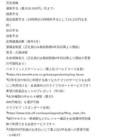
労災保険
通勤手当（最大30,000円／月まで）
残業手当
固定残業手当（10時間分の時間外手当として14,122円を支
給）
休日手当
深夜手当
定期健康診断（毎年4月）
退職金制度（正社員のみ勤続勤務4年目以降より開始）
育児・介護休暇
生命保険加入（正社員のみ勤続勤務4年目以降より開始※変更
の可能性あり）
ベネフィットステーション（最上位ゴールドコース会員）
┗
https://bs.benefit-one.co.jp/bs/pages/bs/top/top.faces
┗日常生活や休日に利用する様々なカテゴリのサービスをお得
にご利用頂ける・会員様向けのライフサポートサービスです！
希望の医薬品セットのプレゼント（年1回）
┗全30種類の中から４種類（最大5
896円相当）を選択可能
クラブオフ（スタンダード会員）
┗
https://www.club-off.com/yayoi/apps/top/fftop_main.cfm
┗旅行やホテル・映画館などのレジャー施設を会員優待特別価
格で利用できる会員サービスです☆
┗月額550円別途のお支払いにて最上位VIP会員への変更可能
・U-NEXT