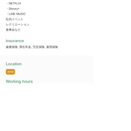
・NETFLIX
・Disney+
・LINE MUSIC
社内イベント
レクリエーション
食事会など
insurance
健康保険, 厚生年金, 労災保険, 雇用保険
Location
東京都
Working hours
勤務先の業種により異なる（休憩1時間）
時間外労働なし
基本的な労働時間（8時間）
＜時間例＞
09:00～18:00
10:00～19:00
11:00～20:00など
※業務内容によって数時間の残業が発生する可能性がございま
す。