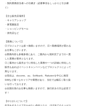
・契約業務担当者への引継ぎ（必要事項をしっかりと引き継
ぐ）
【主な販売店場所】
・キャリアショップ
・家電量販店
・ショッピングモール
・併売店など
【業務について】
◎プロジェクトは多々御座いますので、日々勤務場所が変わる
お仕事もございます。
◎業務内容も多種多様にあり、ご案内から契約完了までの一貫
した業務が基本となります。
◎ご案内から販売までに特化した業務や一つの詳細に特化した
販売もあればイベントキャンペーンなどプロジェクトによって
異なります。
◎現在は、docomo、au、Softbank、Rakutenを中心に格安
SIMなど様々なキャリアや業態があり、当社では幅広く取り扱
いを行っております。
◎全国出張のお仕事も御座いますので、旅行好きの方は必見で
す！
【やりがいについて】
生活をするうえで欠かせない存在となり、ほぼ全ての人々がス