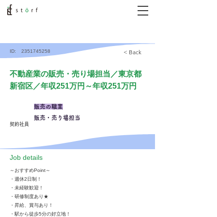
ID:
2351745258
< Back
不動産業の販売・売り場担当／東京都
新宿区／年収251万円～年収251万円
販売の職業
販売・売り場担当
契約社員
​Job details
～おすすめPoint～
・週休2日制！
・未経験歓迎！
・研修制度あり★
・昇給、賞与あり！
・駅から徒歩5分の好立地！