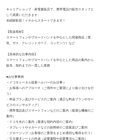
キャリアショップ・家電量販店で、携帯電話の販売スタッフと
して就業いただきます。
未経験歓迎！イチからスタートできます！
【取扱商材】
スマートフォンやブロードバンドを中心とした関連商品（電
気、ガス、クレジットカード、コンテンツ）など
【具体的な仕事内容】
スマートフォンやブロードバンドを中心とした商品の案内から
販売、契約までの一貫した業務
■お仕事事例
＜ドコモトータル提案ヘルパーのお仕事＞
・お客様へのアプローチ（ご用件やご要望により振り分けを行
う）
・料金プラン及びサービスのご案内（適正な料金プランやサー
ビスのコンサルティグ）
・携帯電話及びスマートフォンなどのご案内（最適な機種のご
案内）
・ドコモ光のご案内（最適な契約内容のご案内）
・タブレットやｄカードなどの副商材のご提案及びご案内
・クロージング（お客様のご要望をまとめ適切な獲得を行う）
・引き継ぎシートの作成（必要書類や必要事項もご案内）