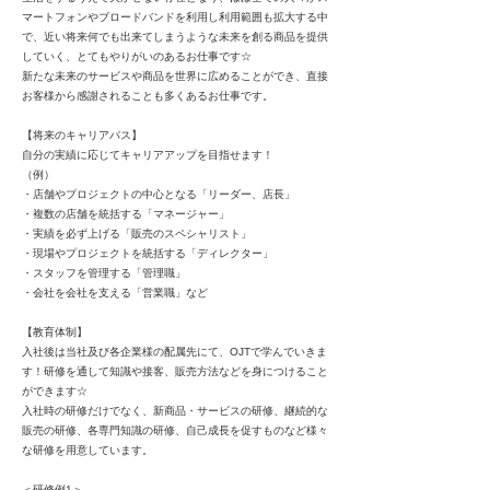
マートフォンやブロードバンドを利用し利用範囲も拡大する中
で、近い将来何でも出来てしまうような未来を創る商品を提供
していく、とてもやりがいのあるお仕事です☆
新たな未来のサービスや商品を世界に広めることができ、直接
お客様から感謝されることも多くあるお仕事です。
【将来のキャリアパス】
自分の実績に応じてキャリアアップを目指せます！
（例）
・店舗やプロジェクトの中心となる「リーダー、店長」
・複数の店舗を統括する「マネージャー」
・実績を必ず上げる「販売のスペシャリスト」
・現場やプロジェクトを統括する「ディレクター」
・スタッフを管理する「管理職」
・会社を会社を支える「営業職」など
【教育体制】
入社後は当社及び各企業様の配属先にて、OJTで学んでいきま
す！研修を通して知識や接客、販売方法などを身につけること
ができます☆
入社時の研修だけでなく、新商品・サービスの研修、継続的な
販売の研修、各専門知識の研修、自己成長を促すものなど様々
な研修を用意しています。
＜研修例1＞