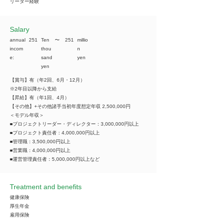
リーダー経験
​Salary
annual
251
Ten
​〜
251
millio
incom
thou
n
e:
sand
yen
yen
【賞与】有（年2回、6月・12月）
※2年目以降から支給
【昇給】有（年1回、4月）
【その他】+その他諸手当初年度想定年収 2,500,000円
＜モデル年収＞
■プロジェクトリーダー・ディレクター：3,000,000円以上
■プロジェクト責任者：4,000,000円以上
■管理職：3,500,000円以上
■営業職：4,000,000円以上
■運営管理責任者：5,000,000円以上など
Treatment and benefits
健康保険
厚生年金
雇用保険