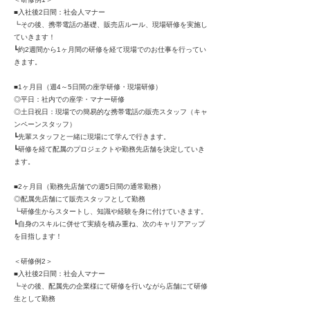
■入社後2日間：社会人マナー
┗その後、携帯電話の基礎、販売店ルール、現場研修を実施し
ていきます！
┗約2週間から1ヶ月間の研修を経て現場でのお仕事を行ってい
きます。
■1ヶ月目（週4～5日間の座学研修・現場研修）
◎平日：社内での座学・マナー研修
◎土日祝日：現場での簡易的な携帯電話の販売スタッフ（キャ
ンペーンスタッフ）
┗先輩スタッフと一緒に現場にて学んで行きます。
┗研修を経て配属のプロジェクトや勤務先店舗を決定していき
ます。
■2ヶ月目（勤務先店舗での週5日間の通常勤務）
◎配属先店舗にて販売スタッフとして勤務
┗研修生からスタートし、知識や経験を身に付けていきます。
┗自身のスキルに併せて実績を積み重ね、次のキャリアアップ
を目指します！
＜研修例2＞
■入社後2日間：社会人マナー
┗その後、配属先の企業様にて研修を行いながら店舗にて研修
生として勤務