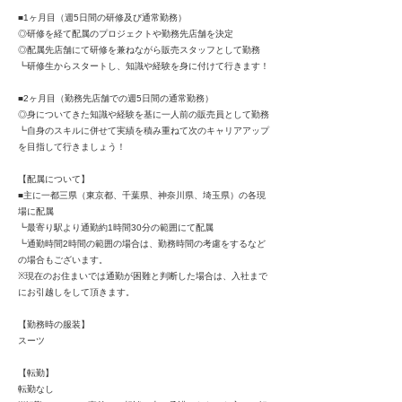
■1ヶ月目（週5日間の研修及び通常勤務）
◎研修を経て配属のプロジェクトや勤務先店舗を決定
◎配属先店舗にて研修を兼ねながら販売スタッフとして勤務
┗研修生からスタートし、知識や経験を身に付けて行きます！
■2ヶ月目（勤務先店舗での週5日間の通常勤務）
◎身についてきた知識や経験を基に一人前の販売員として勤務
┗自身のスキルに併せて実績を積み重ねて次のキャリアアップ
を目指して行きましょう！
【配属について】
■主に一都三県（東京都、千葉県、神奈川県、埼玉県）の各現
場に配属
┗最寄り駅より通勤約1時間30分の範囲にて配属
┗通勤時間2時間の範囲の場合は、勤務時間の考慮をするなど
の場合もございます。
※現在のお住まいでは通勤が困難と判断した場合は、入社まで
にお引越しをして頂きます。
【勤務時の服装】
スーツ
【転勤】
転勤なし