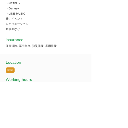
・NETFLIX
・Disney+
・LINE MUSIC
社内イベント
レクリエーション
食事会など
insurance
健康保険, 厚生年金, 労災保険, 雇用保険
Location
東京都
Working hours
勤務先の業種により異なる（休憩1時間）
時間外労働なし
基本的な労働時間（8時間）
＜時間例＞
09:00～18:00
10:00～19:00
11:00～20:00など
※業務内容によって数時間の残業が発生する可能性がございま
す。