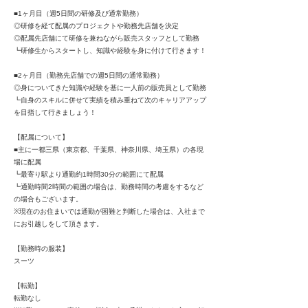
■1ヶ月目（週5日間の研修及び通常勤務）
◎研修を経て配属のプロジェクトや勤務先店舗を決定
◎配属先店舗にて研修を兼ねながら販売スタッフとして勤務
┗研修生からスタートし、知識や経験を身に付けて行きます！
■2ヶ月目（勤務先店舗での週5日間の通常勤務）
◎身についてきた知識や経験を基に一人前の販売員として勤務
┗自身のスキルに併せて実績を積み重ねて次のキャリアアップ
を目指して行きましょう！
【配属について】
■主に一都三県（東京都、千葉県、神奈川県、埼玉県）の各現
場に配属
┗最寄り駅より通勤約1時間30分の範囲にて配属
┗通勤時間2時間の範囲の場合は、勤務時間の考慮をするなど
の場合もございます。
※現在のお住まいでは通勤が困難と判断した場合は、入社まで
にお引越しをして頂きます。
【勤務時の服装】
スーツ
【転勤】
転勤なし