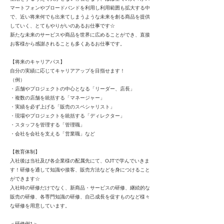
マートフォンやブロードバンドを利用し利用範囲も拡大する中
で、近い将来何でも出来てしまうような未来を創る商品を提供
していく、とてもやりがいのあるお仕事です☆
新たな未来のサービスや商品を世界に広めることができ、直接
お客様から感謝されることも多くあるお仕事です。
【将来のキャリアパス】
自分の実績に応じてキャリアアップを目指せます！
（例）
・店舗やプロジェクトの中心となる「リーダー、店長」
・複数の店舗を統括する「マネージャー」
・実績を必ず上げる「販売のスペシャリスト」
・現場やプロジェクトを統括する「ディレクター」
・スタッフを管理する「管理職」
・会社を会社を支える「営業職」など
【教育体制】
入社後は当社及び各企業様の配属先にて、OJTで学んでいきま
す！研修を通して知識や接客、販売方法などを身につけること
ができます☆
入社時の研修だけでなく、新商品・サービスの研修、継続的な
販売の研修、各専門知識の研修、自己成長を促すものなど様々
な研修を用意しています。
＜研修例1＞