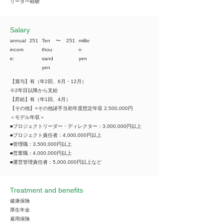
リーダー経験
​Salary
annual
251
Ten
​〜
251
millio
incom
thou
n
e:
sand
yen
yen
【賞与】有（年2回、6月・12月）
※2年目以降から支給
【昇給】有（年1回、4月）
【その他】+その他諸手当初年度想定年収 2,500,000円
＜モデル年収＞
■プロジェクトリーダー・ディレクター：3,000,000円以上
■プロジェクト責任者：4,000,000円以上
■管理職：3,500,000円以上
■営業職：4,000,000円以上
■運営管理責任者：5,000,000円以上など
Treatment and benefits
健康保険
厚生年金
雇用保険