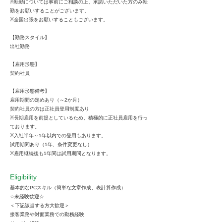
※転勤については事前にご相談の上、承諾いただいた方のみ転
勤をお願いすることがございます。
※全国出張をお願いすることもございます。
【勤務スタイル】
出社勤務
【雇用形態】
契約社員
【雇用形態備考】
雇用期間の定めあり（～2か月）
契約社員の方は正社員登用制度あり
※長期雇用を前提としているため、積極的に正社員雇用を行っ
ております。
※入社半年～1年以内での登用もあります。
試用期間あり（1年、条件変更なし）
※雇用継続後も1年間は試用期間となります。
Eligibility
基本的なPCスキル（簡単な文章作成、表計算作成）
☆未経験歓迎☆
＜下記該当する方大歓迎＞
接客業務や対面業務での勤務経験