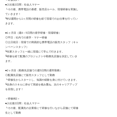
■入社後2日間：社会人マナー
┗その後、携帯電話の基礎、販売店ルール、現場研修を実施し
ていきます！
┗約2週間から1ヶ月間の研修を経て現場でのお仕事を行ってい
きます。
■1ヶ月目（週4～5日間の座学研修・現場研修）
◎平日：社内での座学・マナー研修
◎土日祝日：現場での簡易的な携帯電話の販売スタッフ（キャ
ンペーンスタッフ）
┗先輩スタッフと一緒に現場にて学んで行きます。
┗研修を経て配属のプロジェクトや勤務先店舗を決定していき
ます。
■2ヶ月目（勤務先店舗での週5日間の通常勤務）
◎配属先店舗にて販売スタッフとして勤務
┗研修生からスタートし、知識や経験を身に付けていきます。
┗自身のスキルに併せて実績を積み重ね、次のキャリアアップ
を目指します！
＜研修例2＞
■入社後2日間：社会人マナー
┗その後、配属先の企業様にて研修を行いながら店舗にて研修
生として勤務