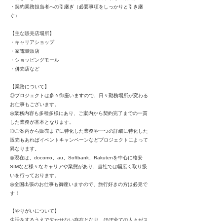
・契約業務担当者への引継ぎ（必要事項をしっかりと引き継
ぐ）
【主な販売店場所】
・キャリアショップ
・家電量販店
・ショッピングモール
・併売店など
【業務について】
◎プロジェクトは多々御座いますので、日々勤務場所が変わる
お仕事もございます。
◎業務内容も多種多様にあり、ご案内から契約完了までの一貫
した業務が基本となります。
◎ご案内から販売までに特化した業務や一つの詳細に特化した
販売もあればイベントキャンペーンなどプロジェクトによって
異なります。
◎現在は、docomo、au、Softbank、Rakutenを中心に格安
SIMなど様々なキャリアや業態があり、当社では幅広く取り扱
いを行っております。
◎全国出張のお仕事も御座いますので、旅行好きの方は必見で
す！
【やりがいについて】
生活をするうえで欠かせない存在となり、ほぼ全ての人々がス