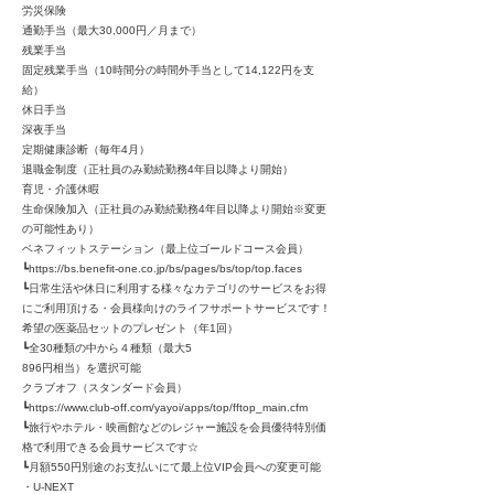
労災保険
通勤手当（最大30,000円／月まで）
残業手当
固定残業手当（10時間分の時間外手当として14,122円を支
給）
休日手当
深夜手当
定期健康診断（毎年4月）
退職金制度（正社員のみ勤続勤務4年目以降より開始）
育児・介護休暇
生命保険加入（正社員のみ勤続勤務4年目以降より開始※変更
の可能性あり）
ベネフィットステーション（最上位ゴールドコース会員）
┗
https://bs.benefit-one.co.jp/bs/pages/bs/top/top.faces
┗日常生活や休日に利用する様々なカテゴリのサービスをお得
にご利用頂ける・会員様向けのライフサポートサービスです！
希望の医薬品セットのプレゼント（年1回）
┗全30種類の中から４種類（最大5
896円相当）を選択可能
クラブオフ（スタンダード会員）
┗
https://www.club-off.com/yayoi/apps/top/fftop_main.cfm
┗旅行やホテル・映画館などのレジャー施設を会員優待特別価
格で利用できる会員サービスです☆
┗月額550円別途のお支払いにて最上位VIP会員への変更可能
・U-NEXT