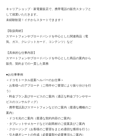
キャリアショップ・家電量販店で、携帯電話の販売スタッフと
して就業いただきます。
未経験歓迎！イチからスタートできます！
【取扱商材】
スマートフォンやブロードバンドを中心とした関連商品（電
気、ガス、クレジットカード、コンテンツ）など
【具体的な仕事内容】
スマートフォンやブロードバンドを中心とした商品の案内から
販売、契約までの一貫した業務
■お仕事事例
＜ドコモトータル提案ヘルパーのお仕事＞
・お客様へのアプローチ（ご用件やご要望により振り分けを行
う）
・料金プラン及びサービスのご案内（適正な料金プランやサー
ビスのコンサルティグ）
・携帯電話及びスマートフォンなどのご案内（最適な機種のご
案内）
・ドコモ光のご案内（最適な契約内容のご案内）
・タブレットやｄカードなどの副商材のご提案及びご案内
・クロージング（お客様のご要望をまとめ適切な獲得を行う）
・引き継ぎシートの作成（必要書類や必要事項もご案内）