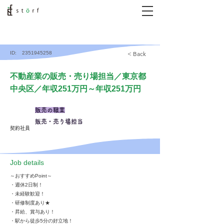
ID:
2351945258
< Back
不動産業の販売・売り場担当／東京都
中央区／年収251万円～年収251万円
販売の職業
販売・売り場担当
契約社員
​Job details
～おすすめPoint～
・週休2日制！
・未経験歓迎！
・研修制度あり★
・昇給、賞与あり！
・駅から徒歩5分の好立地！