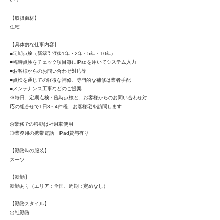
い！
【取扱商材】
住宅
【具体的な仕事内容】
■定期点検（新築引渡後1年・2年・5年・10年）
■臨時点検をチェック項目毎にiPadを用いてシステム入力
■お客様からのお問い合わせ対応等
■点検を通じての軽微な補修、専門的な補修は業者手配
■メンテナンス工事などのご提案
※毎日、定期点検・臨時点検と、お客様からのお問い合わせ対
応の組合せで1日3～4件程、お客様宅を訪問します
◎業務での移動は社用車使用
◎業務用の携帯電話、iPad貸与有り
【勤務時の服装】
スーツ
【転勤】
転勤あり（エリア：全国、周期：定めなし）
【勤務スタイル】
出社勤務