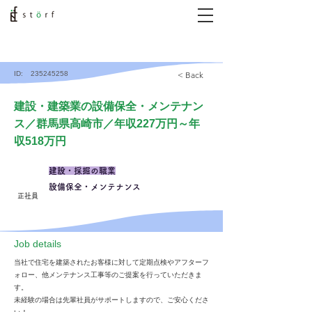
ID:
235245258
< Back
建設・建築業の設備保全・メンテナン
ス／群馬県高崎市／年収227万円～年
収518万円
建設・採掘の職業
設備保全・メンテナンス
正社員
​Job details
当社で住宅を建築されたお客様に対して定期点検やアフターフ
ォロー、他メンテナンス工事等のご提案を行っていただきま
す。
未経験の場合は先輩社員がサポートしますので、ご安心くださ