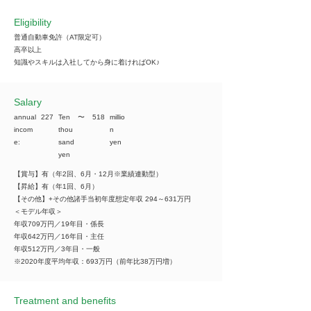
Eligibility
普通自動車免許（AT限定可）
高卒以上
知識やスキルは入社してから身に着ければOK♪
​Salary
annual
227
Ten
​〜
518
millio
incom
thou
n
e:
sand
yen
yen
【賞与】有（年2回、6月・12月※業績連動型）
【昇給】有（年1回、6月）
【その他】+その他諸手当初年度想定年収 294～631万円
＜モデル年収＞
年収709万円／19年目・係長
年収642万円／16年目・主任
年収512万円／3年目・一般
※2020年度平均年収：693万円（前年比38万円増）
Treatment and benefits