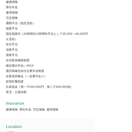
健康保険
厚生年金
雇用保険
労災保険
通勤手当（規定支給）
残業手当
固定残業代（20時間分の時間外手当として35,000～48,000円
を支給）
休日手当
深夜手当
資格手当
住宅取得補助制度
確定拠出年金／401K
選択制確定給付企業年金制度
従業員持株会（一定要件あり）
財形貯蓄制度
出産祝金（第一子200,000円・第二子300,000他）
育児・介護休暇
insurance
健康保険, 厚生年金, 労災保険, 雇用保険
Location