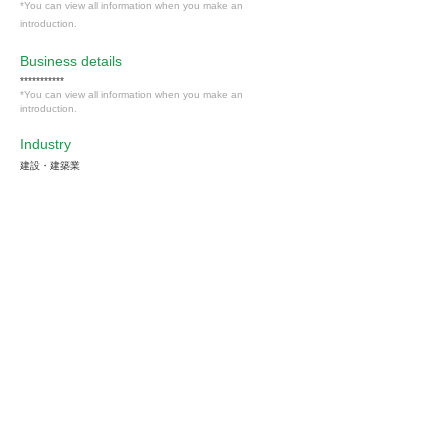
*You can view all information when you make an
introduction.
​Business details
***********
*You can view all information when you make an
introduction.
Industry
建設・建築業
Members only
Interested in this job?