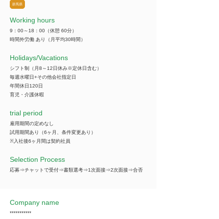
群馬県
Working hours
9：00～18：00（休憩 60分）
時間外労働 あり（月平均30時間）
​Holidays/Vacations
シフト制（月8～12日休み※定休日含む）
毎週水曜日+その他会社指定日
年間休日120日
育児・介護休暇
trial period
雇用期間の定めなし
試用期間あり（6ヶ月、条件変更あり）
※入社後6ヶ月間は契約社員
Selection Process
応募⇒チャットで受付⇒書類選考⇒1次面接⇒2次面接⇒合否
Company name
***********