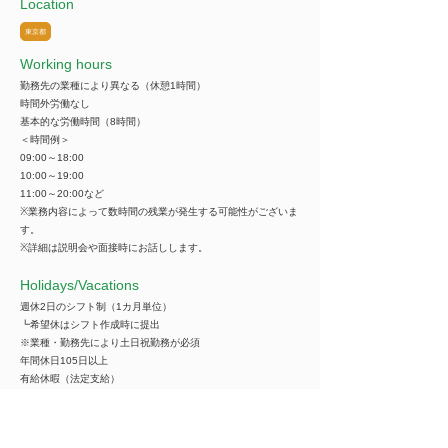
Location
東京都
Working hours
勤務先の業種により異なる（休憩1時間）
時間外労働なし
基本的な労働時間（8時間）
＜時間例＞
09:00～18:00
10:00～19:00
11:00～20:00など
※業務内容によって数時間の残業が発生する可能性がございま
す。
※詳細は説明会や面接時にお話しします。
​Holidays/Vacations
週休2日のシフト制（1カ月単位）
┗希望休はシフト作成時に提出
※業種・勤務先により土日祝勤務が必須
年間休日105日以上
有給休暇（法定支給）
育児・介護休暇
trial period