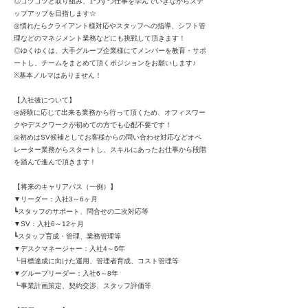
◎コツコツと取り組み、1つずつ仕事を学んでいきながらステ
ップアップを目指します☆
◎慣れたらクライアント様対応やスタッフへの指導、シフト管
理などのマネジメント業務などにも挑戦して頂きます！
◎ゆくゆくは、大手グループ企業様にてメンバーを教育・サポ
ートし、チームをまとめて頂くポジションをお願いします♪
※基本ノルマはありません！
【入社後について】
◎経験に応じて出来る業務から行って頂くため、オフィスワー
クやデスクワークが初めての方でも心配不要です！
◎初めはSV候補としてお客様からの問い合わせ対応などオペ
レーター業務からスタートし、スキルにあったお仕事から段階
を踏んで進んで頂きます！
【将来のキャリアパス（一例）】
▼リーダー：入社3～6ヶ月
┗スタッフのサポート、問合せの二次対応等
▼SV：入社6～12ヶ月
┗スタッフ育成・管理、業務管理等
▼デスクマネージャー：入社4～6年
┗目標達成に向けた運用、管理者育成、コスト管理等
▼グループリーダー：入社6～8年
┗事業計画策定、契約交渉、スタッフ評価等