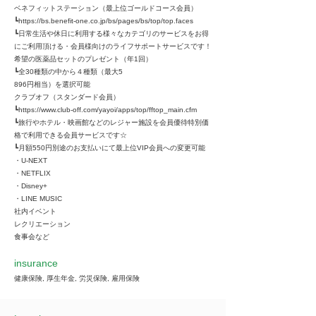
ベネフィットステーション（最上位ゴールドコース会員）
┗
https://bs.benefit-one.co.jp/bs/pages/bs/top/top.faces
┗日常生活や休日に利用する様々なカテゴリのサービスをお得
にご利用頂ける・会員様向けのライフサポートサービスです！
希望の医薬品セットのプレゼント（年1回）
┗全30種類の中から４種類（最大5
896円相当）を選択可能
クラブオフ（スタンダード会員）
┗
https://www.club-off.com/yayoi/apps/top/fftop_main.cfm
┗旅行やホテル・映画館などのレジャー施設を会員優待特別価
格で利用できる会員サービスです☆
┗月額550円別途のお支払いにて最上位VIP会員への変更可能
・U-NEXT
・NETFLIX
・Disney+
・LINE MUSIC
社内イベント
レクリエーション
食事会など
insurance
健康保険, 厚生年金, 労災保険, 雇用保険