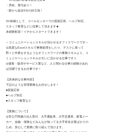
・昇給、賞与あり！
・駅から徒歩5分の好立地！
SV候補として、コールセンターでの質疑応答、ヘルプ対応、
スタッフ教育などに従事して頂きます★
未経験歓迎！イチからスタートできます！
～コミュニケーションスキルが活かせるオフィスワークです～
◎高度なExcelスキルで事務処理をしたり、デスクに座って
黙々と作業をするようなオフィスワークの事務スキルより、コ
ミュニケーションスキルが大いに活かせる仕事です☆
◎接客・販売やサービス業など、人と関わる仕事の経験があれ
ば活躍できるお仕事です！
【具体的な仕事内容】
下記のような管理業務をお任せします！
■質疑応答
■ヘルプ対応
■スタッフ教育など
【業務について】
◎官公庁関連の法人受付、大手通販系、大手交通系、家電メー
カー、金融・保険などみんなが知ってる大手有名企業ばかりの
ため、安心して業務に取り組んで頂けます。