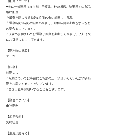
【配属について】
■主に一都三県（東京都、千葉県、神奈川県、埼玉県）の各現
場に配属
┗最寄り駅より通勤約1時間30分の範囲にて配属
┗通勤時間2時間の範囲の場合は、勤務時間の考慮をするなど
の場合もございます。
※現在のお住まいでは通勤が困難と判断した場合は、入社まで
にお引越しをして頂きます。
【勤務時の服装】
スーツ
【転勤】
転勤なし
※転勤については事前にご相談の上、承諾いただいた方のみ転
勤をお願いすることがございます。
※全国出張をお願いすることもございます。
【勤務スタイル】
出社勤務
【雇用形態】
契約社員
【雇用形態備考】