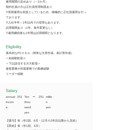
雇用期間の定めあり（～2か月）
契約社員の方は正社員登用制度あり
※長期雇用を前提としているため、積極的に正社員雇用を行っ
ております。
※入社半年～1年以内での登用もあります。
試用期間あり（1年、条件変更なし）
※雇用継続後も1年間は試用期間となります。
Eligibility
基本的なPCスキル（簡単な文章作成、表計算作成）
☆未経験歓迎☆
＜下記該当する方大歓迎＞
接客業務や対面業務での勤務経験
リーダー経験
​Salary
annual
251
Ten
​〜
251
millio
incom
thou
n
e:
sand
yen
yen
【賞与】有（年2回、6月・12月※2年目以降から支給）
【昇給】有（年1回、4月）