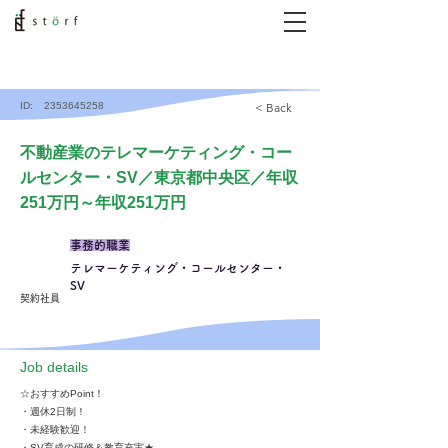
ID:
2353645258
< Back
不動産業のテレマーケティング・コー
ルセンター・SV／東京都中央区／年収
251万円～年収251万円
事務的職業
テレマーケティング・コールセンター・
SV
契約社員
​Job details
☆おすすめPoint！
・週休2日制！
・未経験歓迎！
・SV育成の研修＆教育充実★