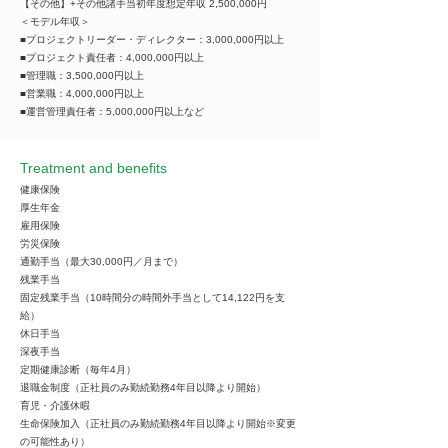
【その他】+その他諸手当初年度想定年収 2,500,000円
＜モデル年収＞
■プロジェクトリーダー・ディレクター：3,000,000円以上
■プロジェクト責任者：4,000,000円以上
■管理職：3,500,000円以上
■営業職：4,000,000円以上
■運営管理責任者：5,000,000円以上など
Treatment and benefits
健康保険
厚生年金
雇用保険
労災保険
通勤手当（最大30,000円／月まで）
残業手当
固定残業手当（10時間分の時間外手当として14,122円を支
給）
休日手当
深夜手当
定期健康診断（毎年4月）
退職金制度（正社員のみ勤続勤務4年目以降より開始）
育児・介護休暇
生命保険加入（正社員のみ勤続勤務4年目以降より開始※変更
の可能性あり）