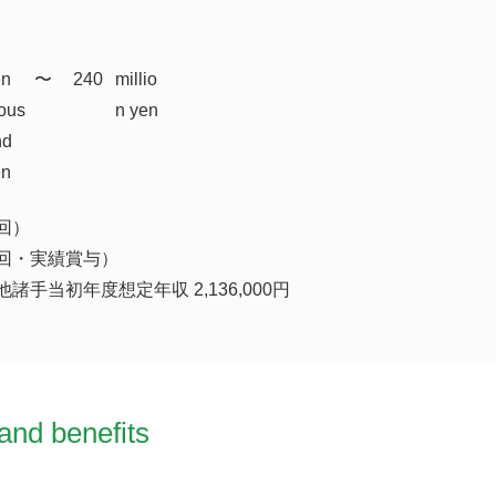
en
​〜
240
millio
ous
n yen
nd
en
回）
回・実績賞与）
諸手当初年度想定年収 2,136,000円
and benefits