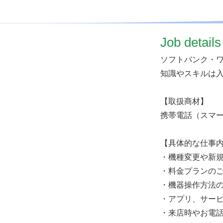
​Job details
ソフトバンク・
知識やスキルは入
【取扱商材】
携帯電話（スマ
【具体的な仕事
・機種変更や新
・料金プランの
・機器操作方法
・アプリ、サー
・来店時やお電