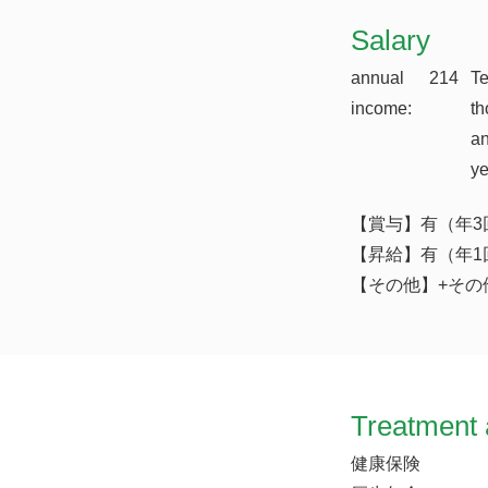
​Salary
annual
214
T
income:
th
a
y
【賞与】有（年3
【昇給】有（年1
【その他】+その他
Treatment 
健康保険