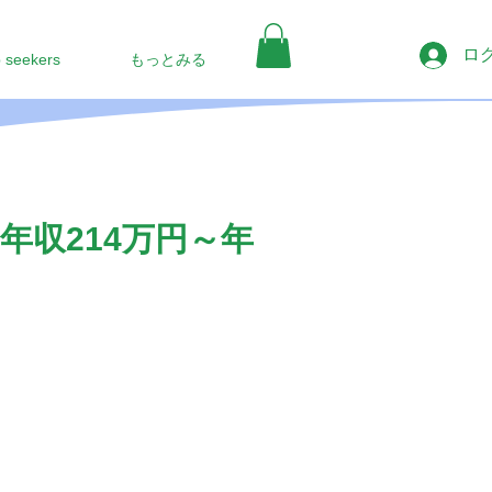
ロ
b seekers
もっとみる
年収214万円～年