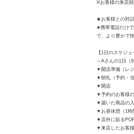
※お客様の来店頻
★お客様との対
★携帯電話だけで
で、より豊かで
【1日のスケジュ
～Aさんの1日（9:
▼開店準備（レ
▼朝礼（予約・
▼開店
▼予約のお客様
▼届いた商品の
▼お昼休憩（1時
▼店外に貼るPO
▼来店したお客