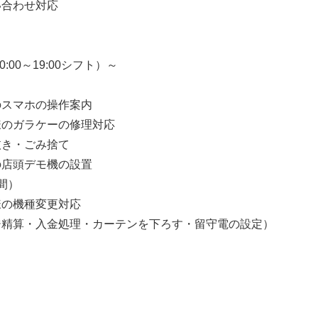
い合わせ対応
:00～19:00シフト）～
のスマホの操作案内
様のガラケーの修理対応
抜き・ごみ捨て
の店頭デモ機の設置
間）
様の機種変更対応
ジ精算・入金処理・カーテンを下ろす・留守電の設定）
】
）