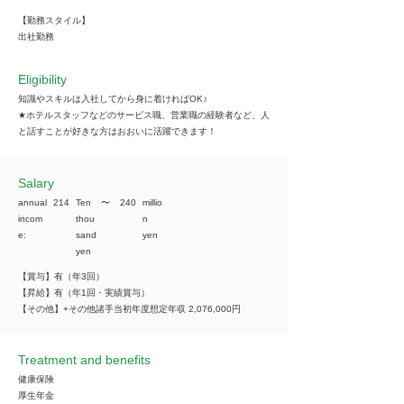
【勤務スタイル】
出社勤務
Eligibility
知識やスキルは入社してから身に着ければOK♪
★ホテルスタッフなどのサービス職、営業職の経験者など、人
と話すことが好きな方はおおいに活躍できます！
​Salary
annual
214
Ten
​〜
240
millio
incom
thou
n
e:
sand
yen
yen
【賞与】有（年3回）
【昇給】有（年1回・実績賞与）
【その他】+その他諸手当初年度想定年収 2,076,000円
Treatment and benefits
健康保険
厚生年金