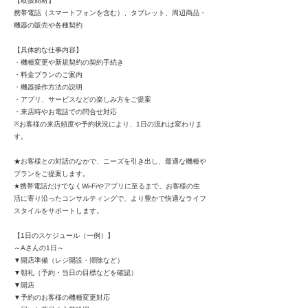
【取扱商材】
携帯電話（スマートフォンを含む）、タブレット、周辺商品・
機器の販売や各種契約
【具体的な仕事内容】
・機種変更や新規契約の契約手続き
・料金プランのご案内
・機器操作方法の説明
・アプリ、サービスなどの楽しみ方をご提案
・来店時やお電話での問合せ対応
※お客様の来店頻度や予約状況により、1日の流れは変わりま
す。
★お客様との対話のなかで、ニーズを引き出し、最適な機種や
プランをご提案します。
★携帯電話だけでなくWi-Fiやアプリに至るまで、お客様の生
活に寄り沿ったコンサルティングで、より豊かで快適なライフ
スタイルをサポートします。
【1日のスケジュール（一例）】
～Aさんの1日～
▼開店準備（レジ開設・掃除など）
▼朝礼（予約・当日の目標などを確認）
▼開店
▼予約のお客様の機種変更対応