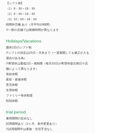
【シフト例】
（1）9：30～18：30
（2）9：45～18：45
（3）10：00～19：00
時間外労働 あり（月平均10時間）
※一部の店舗では勤務時間が異なります
​Holidays/Vacations
週休2日のシフト制
※シフトの決定は25日～月末まで（一度展開しても修正が入る
場合がある為）
※希望休は最低2日～無制限（毎月20日が希望休提出期日※店
舗によって異なります）
有給休暇
産前・産後休暇
育児休暇
生理休暇
ファミリー有休制度
特別休暇
trial period
雇用期間の定めなし
試用期間あり（2ヶ月、条件変更あり）
※試用期間中は家族・住宅手当なし