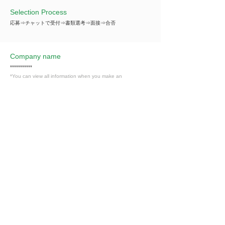
Selection Process
応募⇒チャットで受付⇒書類選考⇒面接⇒合否
Company name
***********
*You can view all information when you make an
introduction.
​Business details
***********
*You can view all information when you make an
introduction.
Industry
卸売・小売業
Members only
Interested in this job?