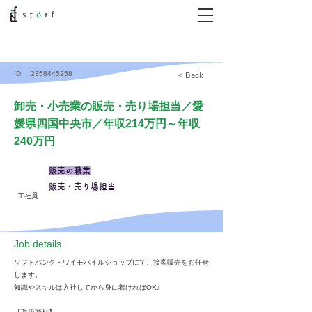
ID:
2358445258
< Back
卸売・小売業の販売・売り場担当／愛
媛県四国中央市／年収214万円～年収
240万円
販売の職業
販売・売り場担当
正社員
​Job details
ソフトバンク・ワイモバイルショップにて、接客販売をお任せ
します。
知識やスキルは入社してから身に着ければOK♪