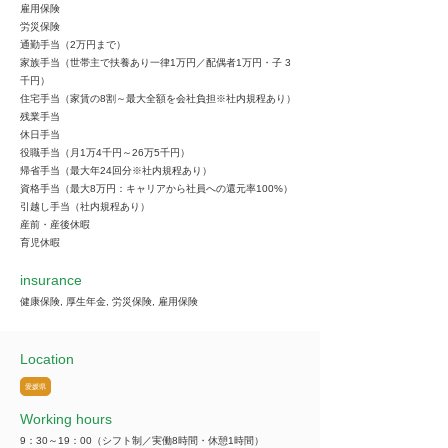
雇用保険
労災保険
通勤手当（2万円まで）
家族手当（世帯主で扶養あり一律1万円／配偶者1万円・子 3
千円）
住宅手当（家賃の8割～最大全額を会社負担※社内規程あり）
残業手当
休日手当
役職手当（月1万4千円～26万5千円）
帰省手当（最大年24回分※社内規程あり）
資格手当（最大8万円：キャリアから社員への還元率100%）
引越し手当（社内規程あり）
産前・産後休暇
育児休暇
insurance
健康保険, 厚生年金, 労災保険, 雇用保険
Location
愛媛県
Working hours
9：30～19：00（シフト制／実働8時間・休憩1時間）