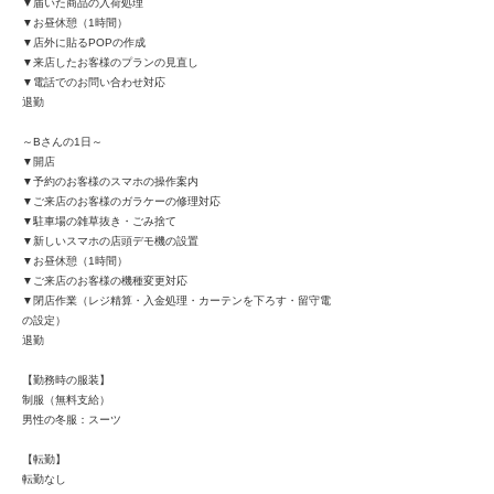
▼届いた商品の入荷処理
▼お昼休憩（1時間）
▼店外に貼るPOPの作成
▼来店したお客様のプランの見直し
▼電話でのお問い合わせ対応
退勤
～Bさんの1日～
▼開店
▼予約のお客様のスマホの操作案内
▼ご来店のお客様のガラケーの修理対応
▼駐車場の雑草抜き・ごみ捨て
▼新しいスマホの店頭デモ機の設置
▼お昼休憩（1時間）
▼ご来店のお客様の機種変更対応
▼閉店作業（レジ精算・入金処理・カーテンを下ろす・留守電
の設定）
退勤
【勤務時の服装】
制服（無料支給）
男性の冬服：スーツ
【転勤】
転勤なし