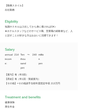
【勤務スタイル】
出社勤務
Eligibility
知識やスキルは入社してから身に着ければOK♪
★ホテルスタッフなどのサービス職、営業職の経験者など、人
と話すことが好きな方はおおいに活躍できます！
​Salary
annual
214
Ten
​〜
240
millio
incom
thou
n
e:
sand
yen
yen
【賞与】有（年3回）
【昇給】有（年1回・実績賞与）
【その他】+その他諸手当初年度想定年収 213万円
Treatment and benefits
健康保険
厚生年金