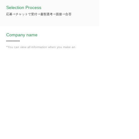
Selection Process
応募⇒チャットで受付⇒書類選考⇒面接⇒合否
Company name
***********
*You can view all information when you make an
introduction.
​Business details
***********
*You can view all information when you make an
introduction.
Industry
卸売・小売業
Members only
Interested in this job?