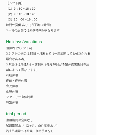
【シフト例】
（1）9：30～18：30
（2）9：45～18：45
（3）10：00～19：00
時間外労働 あり（月平均10時間）
※一部の店舗では勤務時間が異なります
​Holidays/Vacations
週休2日のシフト制
※シフトの決定は25日～月末まで（一度展開しても修正が入る
場合がある為）
※希望休は最低2日～無制限（毎月20日が希望休提出期日※店
舗によって異なります）
有給休暇
産前・産後休暇
育児休暇
生理休暇
ファミリー有休制度
特別休暇
trial period
雇用期間の定めなし
試用期間あり（2ヶ月、条件変更あり）
※試用期間中は家族・住宅手当なし