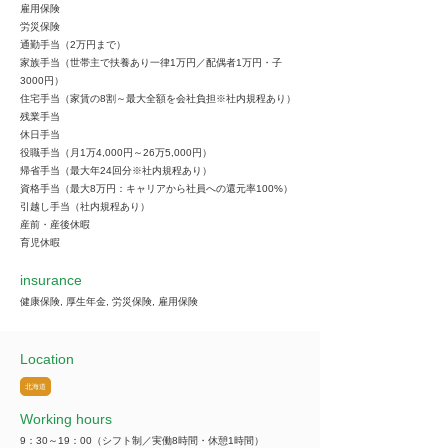
雇用保険
労災保険
通勤手当（2万円まで）
家族手当（世帯主で扶養あり一律1万円／配偶者1万円・子
3000円）
住宅手当（家賃の8割～最大全額を会社負担※社内規程あり）
残業手当
休日手当
役職手当（月1万4,000円～26万5,000円）
帰省手当（最大年24回分※社内規程あり）
資格手当（最大8万円：キャリアから社員への還元率100%）
引越し手当（社内規程あり）
産前・産後休暇
育児休暇
insurance
健康保険, 厚生年金, 労災保険, 雇用保険
Location
北海道
Working hours
9：30～19：00（シフト制／実働8時間・休憩1時間）