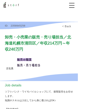
ID:
2358945258
< Back
卸売・小売業の販売・売り場担当／北
海道札幌市清田区／年収214万円～年
収240万円
販売の職業
販売・売り場担当
正社員
​Job details
ソフトバンク・ワイモバイルショップにて、接客販売をお任せ
します。
知識やスキルは入社してから身に着ければOK♪