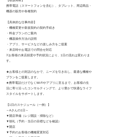
【取扱商材】
携帯電話（スマートフォンを含む）、タブレット、周辺商品・
機器の販売や各種契約
【具体的な仕事内容】
・機種変更や新規契約の契約手続き
・料金プランのご案内
・機器操作方法の説明
・アプリ、サービスなどの楽しみ方をご提案
・来店時やお電話での問合せ対応
※お客様の来店頻度や予約状況により、1日の流れは変わりま
す。
★お客様との対話のなかで、ニーズを引き出し、最適な機種や
プランをご提案します。
★携帯電話だけでなくWi-Fiやアプリに至るまで、お客様の生
活に寄り沿ったコンサルティングで、より豊かで快適なライフ
スタイルをサポートします。
【1日のスケジュール（一例）】
～Aさんの1日～
▼開店準備（レジ開設・掃除など）
▼朝礼（予約・当日の目標などを確認）
▼開店
▼予約のお客様の機種変更対応