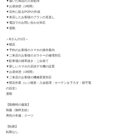
▼届いた商品の入荷処理
▼お昼休憩（1時間）
▼店外に貼るPOPの作成
▼来店したお客様のプランの見直し
▼電話でのお問い合わせ対応
▼退勤
～Bさんの1日～
▼開店
▼予約のお客様のスマホの操作案内
▼ご来店のお客様のガラケーの修理対応
▼駐車場の雑草抜き・ごみ捨て
▼新しいスマホの店頭デモ機の設置
▼お昼休憩（1時間）
▼ご来店のお客様の機種変更対応
▼閉店作業（レジ精算・入金処理・カーテンを下ろす・留守電
の設定）
退勤
【勤務時の服装】
制服（無料支給）
男性の冬服：スーツ
【転勤】
転勤なし