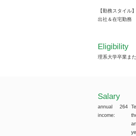
【勤務スタイル
出社＆在宅勤務
Eligibility
理系大学卒業ま
​Salary
annual
264
T
income:
th
a
y