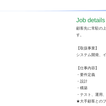
​Job details
顧客先に常駐の
す。
【取扱事業】
システム開発、イ
【仕事内容】
・要件定義
・設計
・構築
・テスト、運用
★大手顧客との