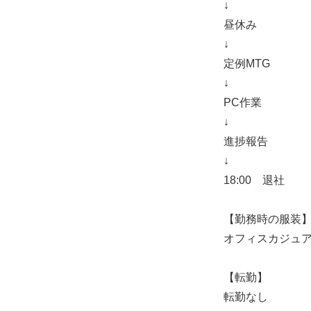
↓
昼休み
↓
定例MTG
↓
PC作業
↓
進捗報告
↓
18:00 退社
【勤務時の服装
オフィスカジュ
【転勤】
転勤なし