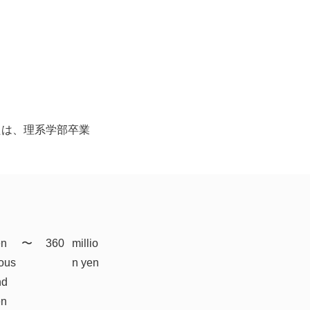
】
たは、理系学部卒業
en
​〜
360
millio
ous
n yen
nd
en