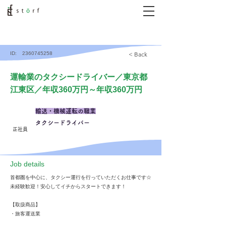
ID:
2360745258
< Back
運輸業のタクシードライバー／東京都
江東区／年収360万円～年収360万円
輸送・機械運転の職業
タクシードライバー
正社員
​Job details
首都圏を中心に、タクシー運行を行っていただくお仕事です☆
未経験歓迎！安心してイチからスタートできます！
【取扱商品】
・旅客運送業