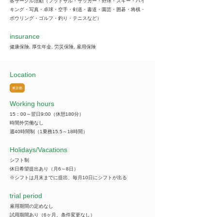
各サークル活動（フットサル・サッカー・野球・スキー・ハイ
キング・写真・卓球・空手・剣道・書道・園芸・囲碁・将棋・
ボウリング・ゴルフ・釣り・テニスなど）
insurance
健康保険, 厚生年金, 労災保険, 雇用保険
Location
東京都
Working hours
15：00～翌日9:00（休憩180分）
時間外労働なし
週40時間制（1乗務15.5～18時間）
​Holidays/Vacations
シフト制
休日希望提出あり（月6～8日）
※シフトは月末までに提出、毎月10日にシフトが出る
trial period
雇用期間の定めなし
試用期間あり（6ヶ月、条件変更なし）