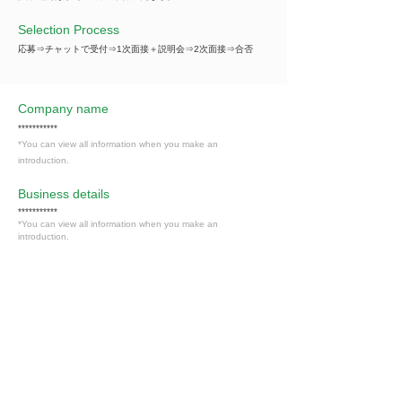
Selection Process
応募⇒チャットで受付⇒1次面接＋説明会⇒2次面接⇒合否
Company name
***********
*You can view all information when you make an
introduction.
​Business details
***********
*You can view all information when you make an
introduction.
Industry
運輸業
Members only
Interested in this job?