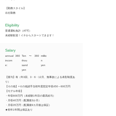
【勤務スタイル】
出社勤務
Eligibility
普通運転免許（AT可）
未経験歓迎！イチからスタートできます！
​Salary
annual
360
Ten
​〜
360
millio
incom
thou
n
e:
sand
yen
yen
【賞与】有（年3回、3・6・12月、無事故による表彰制度あ
り）
【その他】+その他諸手当初年度想定年収450～600万円
【モデル年収】
・年収609万円（未経験1年目の最高給与）
・月収40万円（配属後3か月）
・月収35万円（配属後9カ月後は保証）
★初年1年間は保証あり