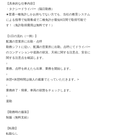
【具体的な仕事内容】
・タクシードライバー（隔日勤務）
★普通一種免許しかお持ちでない方でも、当社の教育システム
による指導で短期養成で二種免許が最短8日間で取得可能で
す！（免許取得費用は無料です！）
【1日の流れ（一例）】
配属の営業所に出勤・点呼
勤務シフトに従い、配属の営業所に出勤。点呼にてドライバー
のコンディションや道路の状況、天候に関する注意点、安全に
関する注意点を確認します。
↓
乗務。点呼を終えたら出庫、乗務を開始します。
↓
休憩<休憩時間は個人の裁量でとっていただきます。>
↓
乗務終了・帰庫。車両の状態をチェックします。
↓
退勤
【勤務時の服装】
制服（無料支給）
【転勤】
転勤なし