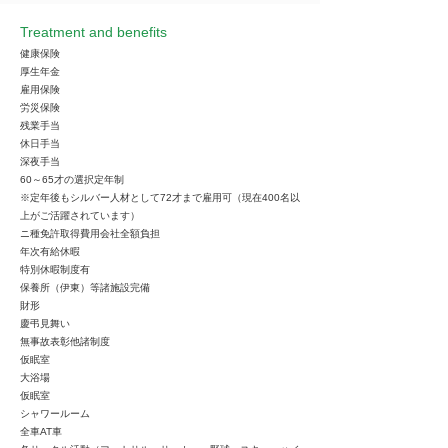
Treatment and benefits
健康保険
厚生年金
雇用保険
労災保険
残業手当
休日手当
深夜手当
60～65才の選択定年制
※定年後もシルバー人材として72才まで雇用可（現在400名以
上がご活躍されています）
ニ種免許取得費用会社全額負担
年次有給休暇
特別休暇制度有
保養所（伊東）等諸施設完備
財形
慶弔見舞い
無事故表彰他諸制度
仮眠室
大浴場
仮眠室
シャワールーム
全車AT車