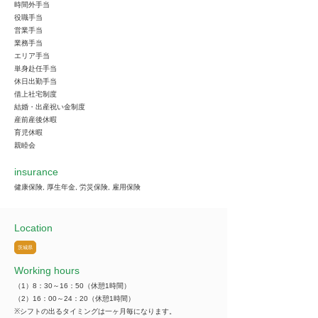
時間外手当
役職手当
営業手当
業務手当
エリア手当
単身赴任手当
休日出勤手当
借上社宅制度
結婚・出産祝い金制度
産前産後休暇
育児休暇
親睦会
insurance
健康保険, 厚生年金, 労災保険, 雇用保険
Location
茨城県
Working hours
（1）8：30～16：50（休憩1時間）
（2）16：00～24：20（休憩1時間）
※シフトの出るタイミングは一ヶ月毎になります。