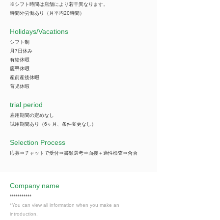
※シフト時間は店舗により若干異なります。
時間外労働あり（月平均20時間）
​Holidays/Vacations
シフト制
月7日休み
有給休暇
慶弔休暇
産前産後休暇
育児休暇
trial period
雇用期間の定めなし
試用期間あり（6ヶ月、条件変更なし）
Selection Process
応募⇒チャットで受付⇒書類選考⇒面接＋適性検査⇒合否
Company name
***********
*You can view all information when you make an
introduction.