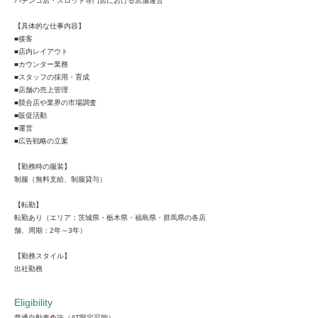
パチンコ店・スロット専門店における店舗運営
【具体的な仕事内容】
■接客
■店内レイアウト
■カウンター業務
■スタッフの採用・育成
■店舗の売上管理
■競合店や業界の市場調査
■販促活動
■運営
■広告戦略の立案
【勤務時の服装】
制服（無料支給、制服貸与）
【転勤】
転勤あり（エリア：茨城県・栃木県・福島県・群馬県の各店
舗、周期：2年～3年）
【勤務スタイル】
出社勤務
Eligibility
普通自動車免許（AT限定可能）