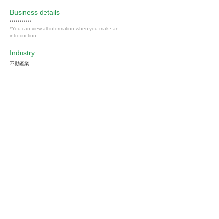
​Business details
***********
*You can view all information when you make an
introduction.
Industry
不動産業
Members only
Interested in this job?