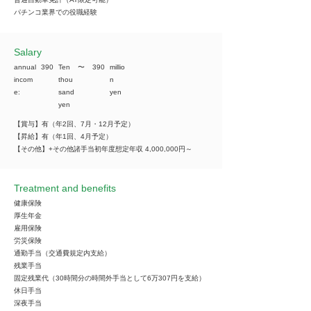
パチンコ業界での役職経験
​Salary
annual
390
Ten
​〜
390
millio
incom
thou
n
e:
sand
yen
yen
【賞与】有（年2回、7月・12月予定）
【昇給】有（年1回、4月予定）
【その他】+その他諸手当初年度想定年収 4,000,000円～
Treatment and benefits
健康保険
厚生年金
雇用保険
労災保険
通勤手当（交通費規定内支給）
残業手当
固定残業代（30時間分の時間外手当として6万307円を支給）
休日手当
深夜手当