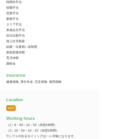
時間外手当
役職手当
営業手当
業務手当
エリア手当
単身赴任手当
休日出勤手当
借上社宅制度
結婚・出産祝い金制度
産前産後休暇
育児休暇
親睦会
insurance
健康保険, 厚生年金, 労災保険, 雇用保険
Location
群馬県
Working hours
（1）8：30～16：50（休憩1時間）
（2）16：00～24：20（休憩1時間）
※シフトの出るタイミングは一ヶ月毎になります。