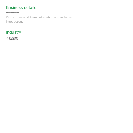
​Business details
***********
*You can view all information when you make an
introduction.
Industry
不動産業
Members only
Interested in this job?