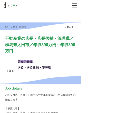
ID:
2363745258
< Back
不動産業の店長・店長候補・管理職／
群馬県太田市／年収390万円～年収390
万円
管理的職業
店長・店長候補・管理職
正社員
​Job details
パチンコ店・スロット専門店で管理者候補として店舗運営をお
任せします！
【事業内容】