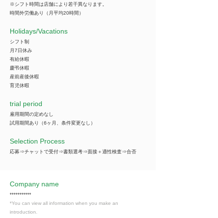
※シフト時間は店舗により若干異なります。
時間外労働あり（月平均20時間）
​Holidays/Vacations
シフト制
月7日休み
有給休暇
慶弔休暇
産前産後休暇
育児休暇
trial period
雇用期間の定めなし
試用期間あり（6ヶ月、条件変更なし）
Selection Process
応募⇒チャットで受付⇒書類選考⇒面接＋適性検査⇒合否
Company name
***********
*You can view all information when you make an
introduction.