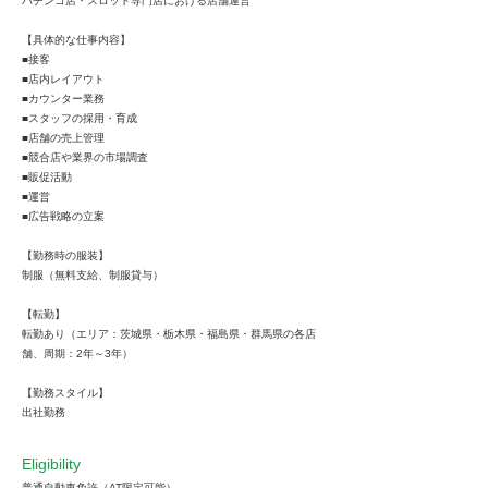
パチンコ店・スロット専門店における店舗運営
【具体的な仕事内容】
■接客
■店内レイアウト
■カウンター業務
■スタッフの採用・育成
■店舗の売上管理
■競合店や業界の市場調査
■販促活動
■運営
■広告戦略の立案
【勤務時の服装】
制服（無料支給、制服貸与）
【転勤】
転勤あり（エリア：茨城県・栃木県・福島県・群馬県の各店
舗、周期：2年～3年）
【勤務スタイル】
出社勤務
Eligibility
普通自動車免許（AT限定可能）