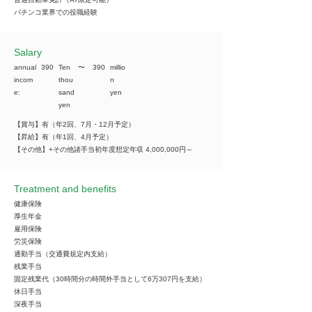
パチンコ業界での役職経験
​Salary
annual
390
Ten
​〜
390
millio
incom
thou
n
e:
sand
yen
yen
【賞与】有（年2回、7月・12月予定）
【昇給】有（年1回、4月予定）
【その他】+その他諸手当初年度想定年収 4,000,000円～
Treatment and benefits
健康保険
厚生年金
雇用保険
労災保険
通勤手当（交通費規定内支給）
残業手当
固定残業代（30時間分の時間外手当として6万307円を支給）
休日手当
深夜手当