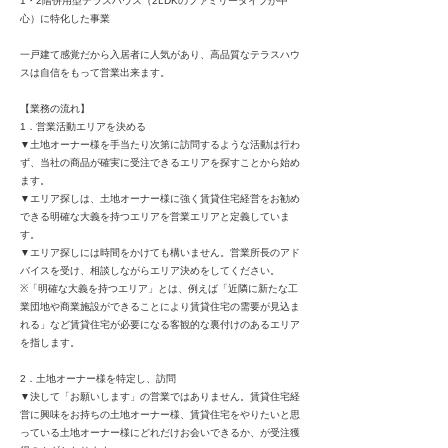
1・2階併用型テラスハウス（2LDKのファミリータイプが中
心）に特化した事業
一戸建て感覚だから入居者に人気があり、高品質なテラスハウ
スは自信をもって営業出来ます。
【業務の流れ】
1．営業活動エリアを決める
▼土地オーナー様を手当たり次第に訪問するような活動は行わ
ず、当社の商品が確実に受注できるエリアを探すことから始め
ます。
▼エリア探しは、土地オーナー様に強く賃貸住宅経営をお勧め
できる明確な大義を持つエリアを営業エリアと定義していま
す。
▼エリア探しには時間をかけても構いません。営業所長のアド
バイスを受け、相談しながらエリア決めをしてください。
※「明確な大義を持つエリア」とは、例えば「近隣に新たな工
業団地や商業施設ができることにより賃貸住宅の需要が見込ま
れる」など賃貸住宅が必要になる客観的な裏付けのあるエリア
を指します。
2．土地オーナー様を特定し、訪問
▼決して「お願いします」の営業ではありません。賃貸住宅経
営に興味をお持ちの土地オーナー様、賃貸住宅をやりたいと思
っている土地オーナー様にどれだけお会いできるか、が受注獲