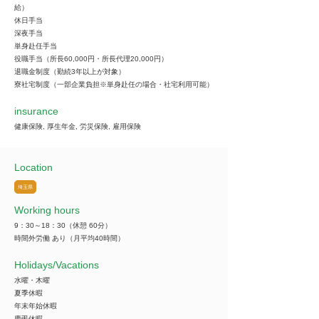
給）
休日手当
深夜手当
単身赴任手当
役職手当（所長60,000円・所長代理20,000円）
退職金制度（勤続3年以上が対象）
寮社宅制度（一部企業負担※単身赴任の場合・社宅利用可能）
insurance
健康保険, 厚生年金, 労災保険, 雇用保険
Location
埼玉県
Working hours
9：30～18：30（休憩 60分）
時間外労働 あり（月平均40時間）
​Holidays/Vacations
水曜・木曜
夏季休暇
年末年始休暇
慶弔休暇