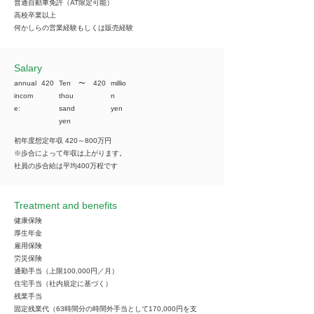
普通自動車免許（AT限定可能）
高校卒業以上
何かしらの営業経験もしくは販売経験
​Salary
annual
420
Ten
​〜
420
millio
incom
thou
n
e:
sand
yen
yen
初年度想定年収 420～800万円
※歩合によって年収は上がります。
社員の歩合給は平均400万程です
Treatment and benefits
健康保険
厚生年金
雇用保険
労災保険
通勤手当（上限100,000円／月）
住宅手当（社内規定に基づく）
残業手当
固定残業代（63時間分の時間外手当として170,000円を支