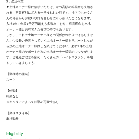
5．受注作業
▼土地オーナー様に信頼いただけ、かつ高額の報奨金も支給さ
れる、営業冥利に尽きる一番うれしい時です。社内でもたくさ
んの部署からお祝いや打ち合わせに引っ張りだこになります。
入社1年で年収1千万円超えも多数出ており、経営理念を土地
オーナー様と共有できた喜びの時でもあります。
しかし、これで土地オーナー様との関係は終わりではありませ
ん。今後長い経営をしていく土地オーナー様をサポートしなが
ら次の土地オーナー様探しを続けてください。必ず1件の土地
オーナー様のサポートが次の土地オーナー様契約につながりま
す。当社経営理念を広め、たくさんの「ハイトスファン」を増
やしていきましょう。
【勤務時の服装】
スーツ
【転勤】
転勤なし
※キャリアによって転勤の可能性あり
【勤務スタイル】
出社勤務
Eligibility