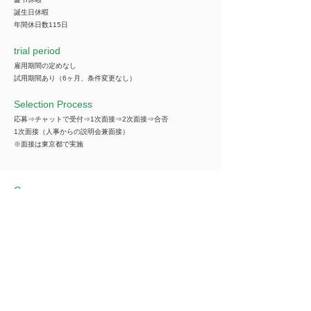
誕生日休暇
年間休日数115日
trial period
雇用期間の定めなし
試用期間あり（6ヶ月、条件変更なし）
Selection Process
応募⇒チャットで受付⇒1次面接⇒2次面接⇒合否
1次面接（人事からの説明会兼面接）
※面接は東京都で実施
Company name
***********
*You can view all information when you make an
introduction.
​Business details
***********
*You can view all information when you make an
introduction.