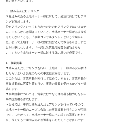
得のカギとなります。
3．踏み込んだヒアリング
▼見込みのある土地オーナー様に対して、受注に向けてヒアリ
ングを実施します。
◎ヒアリングといってもうわべだけのヒアリングではいけませ
ん。こちらからは聞きにくいこと、土地オーナー様があまり答
えたくないことも、「事業コンサルタント」という立場から、
思い切って土地オーナー様の懐に飛び込んで本音を引き出すこ
とが大事になります。「一緒に賃貸住宅経営を成功させた
い！」という土地オーナー様に対する強い思いが必要です。
4．事業提案
▼踏み込んだヒアリングを行い、土地オーナー様の不安が解消
したらいよいよ受注のための事業提案を行います。
ここからは、営業所長が同行して進めていきます。営業所長が
事業提案前に再度対策を行い、事業の提案を受けるかどうか確
認します。
▼事業提案については、営業だけでなく他部署も協力しながら
事業提案書を作成します。
▼当社では、事前に踏み込んだヒアリングを行っているので、
土地オーナー様のニーズに合致した事業提案を行うことが可能
です。したがって、土地オーナー様にその場でお返事いただく
か、長くても一週間以内のお返事をいただくことが多いです。