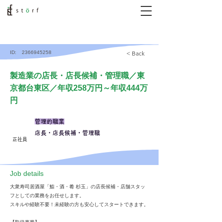
ID:
2366945258
< Back
製造業の店長・店長候補・管理職／東
京都台東区／年収258万円～年収444万
円
管理的職業
店長・店長候補・管理職
正社員
​Job details
大衆寿司居酒屋「鮨・酒・肴 杉玉」の店長候補・店舗スタッ
フとしての業務をお任せします。
スキルや経験不要！未経験の方も安心してスタートできます。