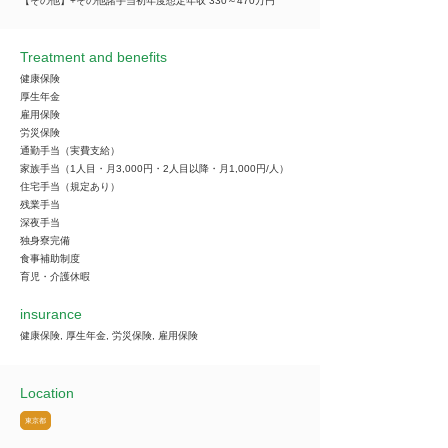
【その他】+その他諸手当初年度想定年収 330～470万円
Treatment and benefits
健康保険
厚生年金
雇用保険
労災保険
通勤手当（実費支給）
家族手当（1人目・月3,000円・2人目以降・月1,000円/人）
住宅手当（規定あり）
残業手当
深夜手当
独身寮完備
食事補助制度
育児・介護休暇
insurance
健康保険, 厚生年金, 労災保険, 雇用保険
Location
東京都