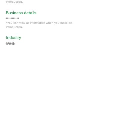
introduction.
​Business details
***********
*You can view all information when you make an
introduction.
Industry
製造業
Members only
Interested in this job?