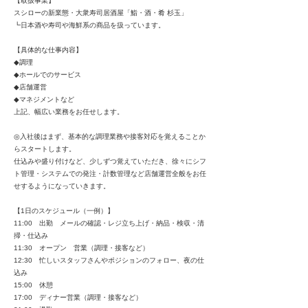
【取扱事業】
スシローの新業態・大衆寿司居酒屋「鮨・酒・肴 杉玉」
┗日本酒や寿司や海鮮系の商品を扱っています。
【具体的な仕事内容】
◆調理
◆ホールでのサービス
◆店舗運営
◆マネジメントなど
上記、幅広い業務をお任せします。
◎入社後はまず、基本的な調理業務や接客対応を覚えることか
らスタートします。
仕込みや盛り付けなど、少しずつ覚えていただき、徐々にシフ
ト管理・システムでの発注・計数管理など店舗運営全般をお任
せするようになっていきます。
【1日のスケジュール（一例）】
11:00 出勤 メールの確認・レジ立ち上げ・納品・検収・清
掃・仕込み
11:30 オープン 営業（調理・接客など）
12:30 忙しいスタッフさんやポジションのフォロー、夜の仕
込み
15:00 休憩
17:00 ディナー営業（調理・接客など）