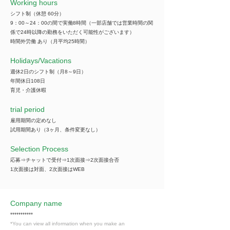
Working hours
シフト制（休憩 60分）
9：00～24：00の間で実働8時間（一部店舗では営業時間の関
係で24時以降の勤務をいただく可能性がございます）
時間外労働 あり（月平均25時間）
​Holidays/Vacations
週休2日のシフト制（月8～9日）
年間休日108日
育児・介護休暇
trial period
雇用期間の定めなし
試用期間あり（3ヶ月、条件変更なし）
Selection Process
応募⇒チャットで受付⇒1次面接⇒2次面接合否
1次面接は対面、2次面接はWEB
Company name
***********
*You can view all information when you make an