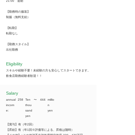
21:00 退勤
【勤務時の服装】
制服（無料支給）
【転勤】
転勤なし
【勤務スタイル】
出社勤務
Eligibility
スキルや経験不要！未経験の方も安心してスタートできます。
飲食店勤務経験者歓迎！！
​Salary
annual
258
Ten
​〜
444
millio
incom
thou
n
e:
sand
yen
yen
【賞与】有（年2回）
【昇給】有（年1回※評価等による、昇格は随時）