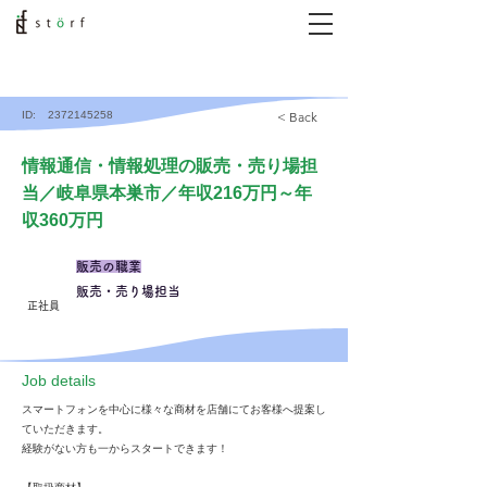
ID:
2372145258
< Back
情報通信・情報処理の販売・売り場担
当／岐阜県本巣市／年収216万円～年
収360万円
販売の職業
販売・売り場担当
正社員
​Job details
スマートフォンを中心に様々な商材を店舗にてお客様へ提案し
ていただきます。
経験がない方も一からスタートできます！