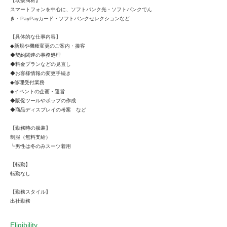
【取扱商材】
スマートフォンを中心に、ソフトバンク光・ソフトバンクでん
き・PayPayカード・ソフトバンクセレクションなど
【具体的な仕事内容】
◆新規や機種変更のご案内・接客
◆契約関連の事務処理
◆料金プランなどの見直し
◆お客様情報の変更手続き
◆修理受付業務
◆イベントの企画・運営
◆販促ツールやポップの作成
◆商品ディスプレイの考案 など
【勤務時の服装】
制服（無料支給）
┗男性は冬のみスーツ着用
【転勤】
転勤なし
【勤務スタイル】
出社勤務
Eligibility