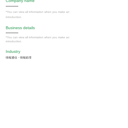
Company name
***********
*You can view all information when you make an
introduction.
​Business details
***********
*You can view all information when you make an
introduction.
Industry
情報通信・情報処理
Members only
Interested in this job?