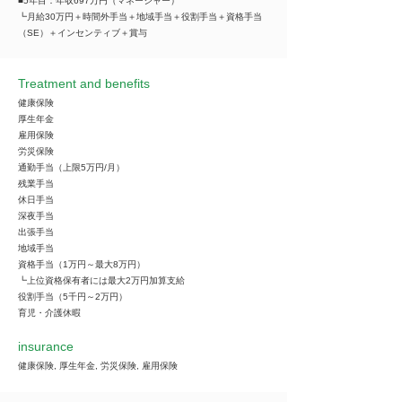
■5年目：年収697万円（マネージャー）
┗月給30万円＋時間外手当＋地域手当＋役割手当＋資格手当
（SE）＋インセンティブ＋賞与
Treatment and benefits
健康保険
厚生年金
雇用保険
労災保険
通勤手当（上限5万円/月）
残業手当
休日手当
深夜手当
出張手当
地域手当
資格手当（1万円～最大8万円）
┗上位資格保有者には最大2万円加算支給
役割手当（5千円～2万円）
育児・介護休暇
insurance
健康保険, 厚生年金, 労災保険, 雇用保険