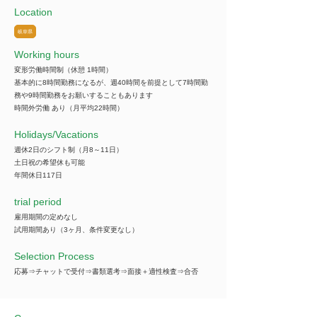
Location
岐阜県
Working hours
変形労働時間制（休憩 1時間）
基本的に8時間勤務になるが、週40時間を前提として7時間勤
務や9時間勤務をお願いすることもあります
時間外労働 あり（月平均22時間）
​Holidays/Vacations
週休2日のシフト制（月8～11日）
土日祝の希望休も可能
年間休日117日
trial period
雇用期間の定めなし
試用期間あり（3ヶ月、条件変更なし）
Selection Process
応募⇒チャットで受付⇒書類選考⇒面接＋適性検査⇒合否