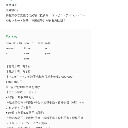
高卒以上
未経験OK
接客業や営業職での経験（飲食店・コンビニ・アパレル・コー
ルセンター・保険・不動産等）がある方歓迎！
​Salary
annual
216
Ten
​〜
360
millio
incom
thou
n
e:
sand
yen
yen
【賞与】有（年2回）
【昇給】有（年1回）
【その他】+その他諸手当初年度想定年収3,000,000～
4,000,000円
※上記には地域手当を含む
【モデル年収（一例）】
■1年目：年収389万円
┗月給20万円＋時間外手当＋地域手当＋資格手当（AD）＋イ
ンセンティブ＋賞与
■3年目：年収531万円（店長）
┗月給24万円＋時間外手当＋地域手当＋役割手当＋資格手当
（CH）＋インセンティブ＋賞与