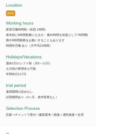
Location
岐阜県
Working hours
変形労働時間制（休憩 1時間）
基本的に8時間勤務になるが、週40時間を前提として7時間勤
務や9時間勤務をお願いすることもあります
時間外労働 あり（月平均22時間）
​Holidays/Vacations
週休2日のシフト制（月8～11日）
土日祝の希望休も可能
年間休日117日
trial period
雇用期間の定めなし
試用期間あり（3ヶ月、条件変更なし）
Selection Process
応募⇒チャットで受付⇒書類選考⇒面接＋適性検査⇒合否