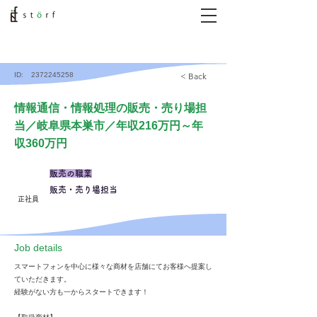
ID:
2372245258
< Back
情報通信・情報処理の販売・売り場担
当／岐阜県本巣市／年収216万円～年
収360万円
販売の職業
販売・売り場担当
正社員
​Job details
スマートフォンを中心に様々な商材を店舗にてお客様へ提案し
ていただきます。
経験がない方も一からスタートできます！