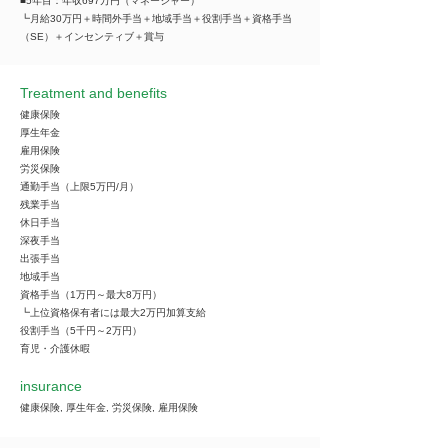
■5年目：年収697万円（マネージャー）
┗月給30万円＋時間外手当＋地域手当＋役割手当＋資格手当
（SE）＋インセンティブ＋賞与
Treatment and benefits
健康保険
厚生年金
雇用保険
労災保険
通勤手当（上限5万円/月）
残業手当
休日手当
深夜手当
出張手当
地域手当
資格手当（1万円～最大8万円）
┗上位資格保有者には最大2万円加算支給
役割手当（5千円～2万円）
育児・介護休暇
insurance
健康保険, 厚生年金, 労災保険, 雇用保険