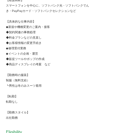
【取扱商材】
スマートフォンを中心に、ソフトバンク光・ソフトバンクでん
き・PayPayカード・ソフトバンクセレクションなど
【具体的な仕事内容】
◆新規や機種変更のご案内・接客
◆契約関連の事務処理
◆料金プランなどの見直し
◆お客様情報の変更手続き
◆修理受付業務
◆イベントの企画・運営
◆販促ツールやポップの作成
◆商品ディスプレイの考案 など
【勤務時の服装】
制服（無料支給）
┗男性は冬のみスーツ着用
【転勤】
転勤なし
【勤務スタイル】
出社勤務
Eligibility