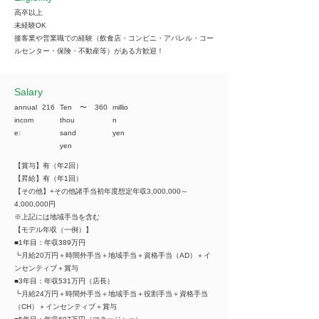
高卒以上
未経験OK
接客業や営業職での経験（飲食店・コンビニ・アパレル・コー
ルセンター・保険・不動産等）がある方歓迎！
​Salary
annual
216
Ten
​〜
360
millio
incom
thou
n
e:
sand
yen
yen
【賞与】有（年2回）
【昇給】有（年1回）
【その他】+その他諸手当初年度想定年収3,000,000～
4,000,000円
※上記には地域手当を含む
【モデル年収（一例）】
■1年目：年収389万円
┗月給20万円＋時間外手当＋地域手当＋資格手当（AD）＋イ
ンセンティブ＋賞与
■3年目：年収531万円（店長）
┗月給24万円＋時間外手当＋地域手当＋役割手当＋資格手当
（CH）＋インセンティブ＋賞与