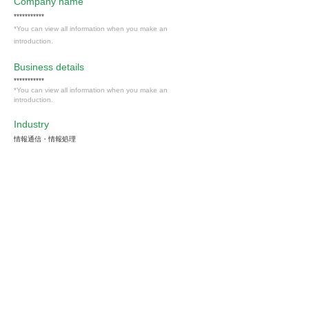
Company name
***********
*You can view all information when you make an
introduction.
​Business details
***********
*You can view all information when you make an
introduction.
Industry
情報通信・情報処理
Members only
Interested in this job?