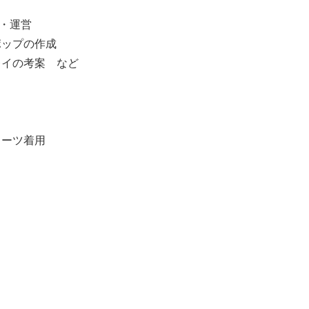
・運営
ポップの作成
レイの考案 など
】
）
スーツ着用
】