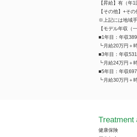
【昇給】有（年1
【その他】+その他諸
※上記には地域
【モデル年収（
■1年目：年収38
┗月給20万円＋
■3年目：年収53
┗月給24万円＋
■5年目：年収6
┗月給30万円＋
Treatment 
健康保険