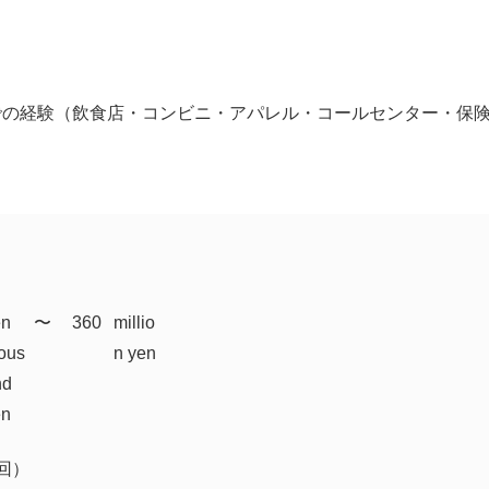
での経験（飲食店・コンビニ・アパレル・コールセンター・保
en
​〜
360
millio
ous
n yen
nd
en
回）