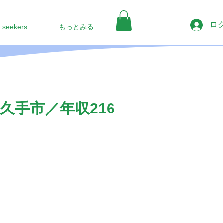
ロ
b seekers
もっとみる
久手市／年収216