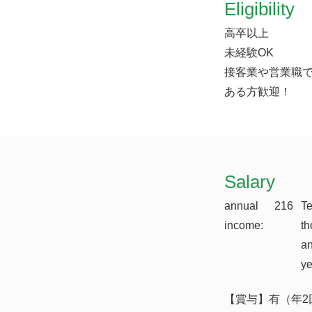
Eligibility
高卒以上
未経験OK
接客業や営業職
ある方歓迎！
​Salary
annual
216
T
income:
th
a
y
【賞与】有（年2