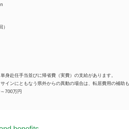
en
回）
、単身赴任手当並びに帰省費（実費）の支給があります。
アサインにともなう県外からの異動の場合は、転居費用の補助
0～700万円
and benefits