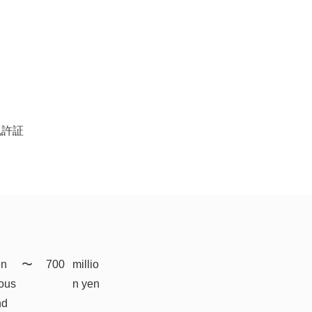
】
免許証
en
​〜
700
millio
ous
n yen
nd