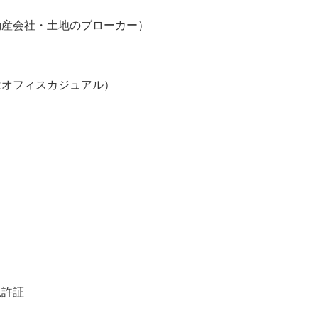
動産会社・土地のブローカー）
】
オフィスカジュアル）
】
免許証