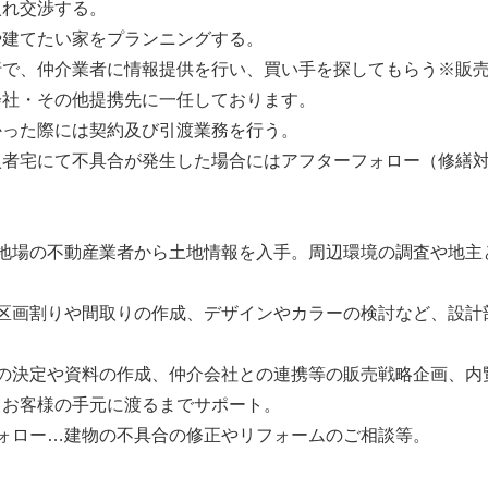
入れ交渉する。
や建てたい家をプランニングする。
行で、仲介業者に情報提供を行い、買い手を探してもらう※販
会社・その他提携先に一任しております。
かった際には契約及び引渡業務を行う。
入者宅にて不具合が発生した場合にはアフターフォロー（修繕
】
…地場の不動産業者から土地情報を入手。周辺環境の調査や地主
…区画割りや間取りの作成、デザインやカラーの検討など、設計
格の決定や資料の作成、仲介会社との連携等の販売戦略企画、内
、お客様の手元に渡るまでサポート。
フォロー…建物の不具合の修正やリフォームのご相談等。