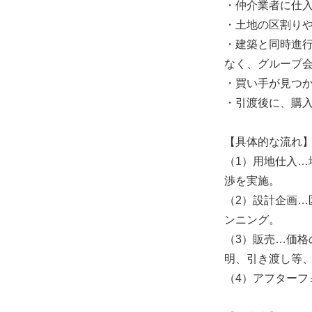
・仲介業者に仕
・土地の区割り
・建築と同時進
なく、グループ
・買い手が見つ
・引渡後に、購
【具体的な流れ
（1）用地仕入
渉を実施。
（2）設計企画
ンニング。
（3）販売…価
明、引き渡し等
（4）アフター