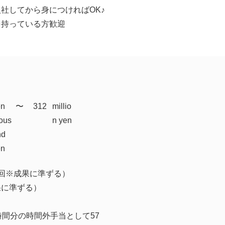
社してから身につければOK♪
を持っている方歓迎
en
​〜
312
millio
ous
n yen
nd
en
回※成果に準ずる）
果に準ずる）
時間分の時間外手当として57