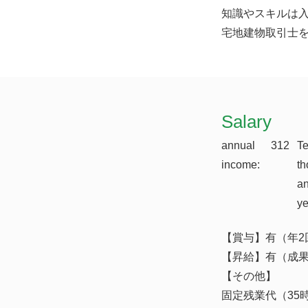
知識やスキルは入
宅地建物取引士
​Salary
annual
312
T
income:
th
a
y
【賞与】有（年2
【昇給】有（成
【その他】
固定残業代（35