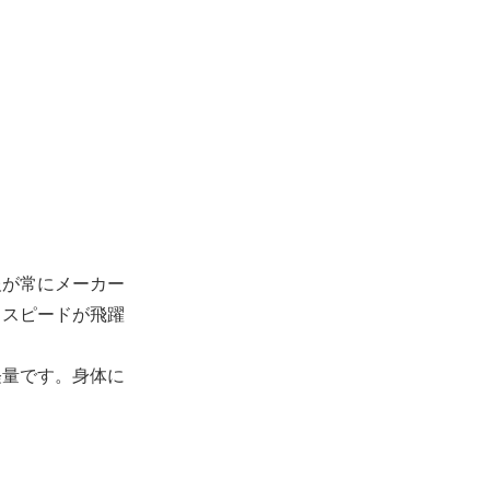
。
報が常にメーカー
・スピードが飛躍
軽量です。身体に