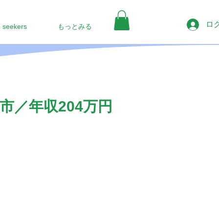
ロ
b seekers
もっとみる
／年収204万円