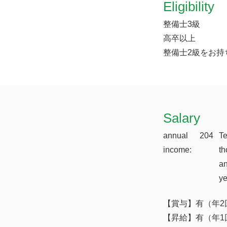
Eligibility
整備士3級
高卒以上
整備士2級をお持
​Salary
annual
204
T
income:
th
a
y
【賞与】有（年2
【昇給】有（年1