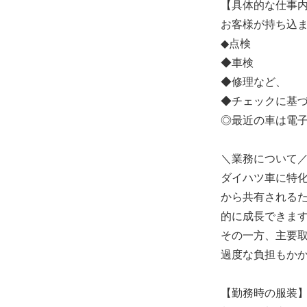
【具体的な仕事
お客様が持ち込
◆点検
◆車検
◆修理など、
◆チェックに基
◎最近の車は電
＼業務について
ダイハツ車に特
から共有される
的に成長できま
その一方、主要
過度な負担もか
【勤務時の服装