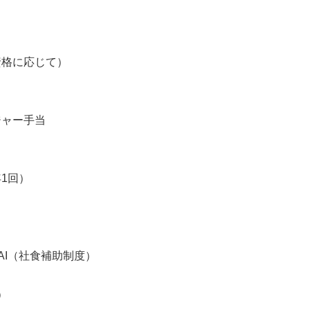
資格に応じて）
当
ジャー手当
1回）
YASAI（社食補助制度）
）