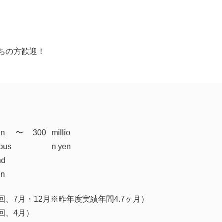
ちの方歓迎！
en
​〜
300
millio
ous
n yen
nd
en
回、7月・12月※昨年度実績年間4.7ヶ月）
回、4月）