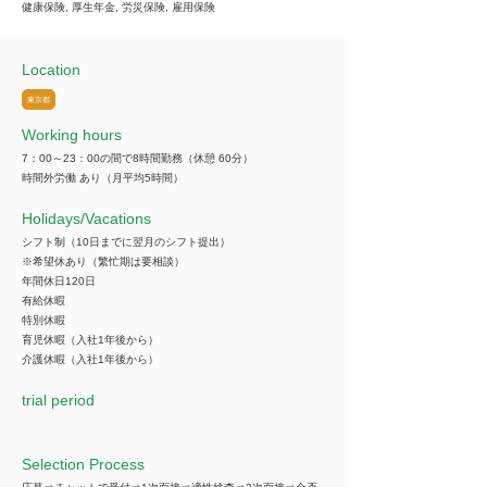
健康保険, 厚生年金, 労災保険, 雇用保険
Location
東京都
Working hours
7：00～23：00の間で8時間勤務（休憩 60分）
時間外労働 あり（月平均5時間）
​Holidays/Vacations
シフト制（10日までに翌月のシフト提出）
※希望休あり（繁忙期は要相談）
年間休日120日
有給休暇
特別休暇
育児休暇（入社1年後から）
介護休暇（入社1年後から）
trial period
Selection Process