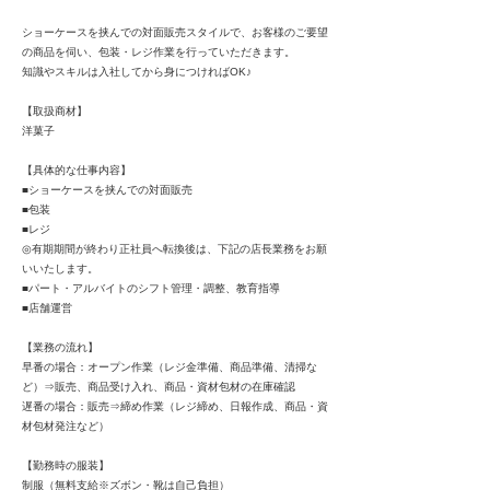
ショーケースを挟んでの対面販売スタイルで、お客様のご要望
の商品を伺い、包装・レジ作業を行っていただきます。
知識やスキルは入社してから身につければOK♪
【取扱商材】
洋菓子
【具体的な仕事内容】
■ショーケースを挟んでの対面販売
■包装
■レジ
◎有期期間が終わり正社員へ転換後は、下記の店長業務をお願
いいたします。
■パート・アルバイトのシフト管理・調整、教育指導
■店舗運営
【業務の流れ】
早番の場合：オープン作業（レジ金準備、商品準備、清掃な
ど）⇒販売、商品受け入れ、商品・資材包材の在庫確認
遅番の場合：販売⇒締め作業（レジ締め、日報作成、商品・資
材包材発注など）
【勤務時の服装】
制服（無料支給※ズボン・靴は自己負担）