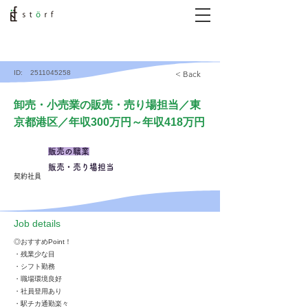
ID:
2511045258
< Back
卸売・小売業の販売・売り場担当／東
京都港区／年収300万円～年収418万円
販売の職業
販売・売り場担当
契約社員
​Job details
◎おすすめPoint！
・残業少な目
・シフト勤務
・職場環境良好
・社員登用あり
・駅チカ通勤楽々