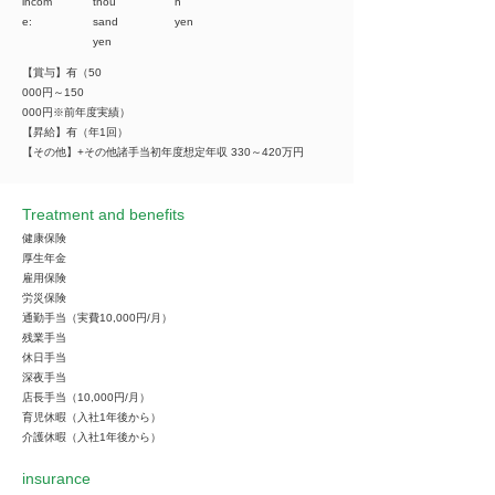
incom
thou
n
e:
sand
yen
yen
【賞与】有（50
000円～150
000円※前年度実績）
【昇給】有（年1回）
【その他】+その他諸手当初年度想定年収 330～420万円
Treatment and benefits
健康保険
厚生年金
雇用保険
労災保険
通勤手当（実費10,000円/月）
残業手当
休日手当
深夜手当
店長手当（10,000円/月）
育児休暇（入社1年後から）
介護休暇（入社1年後から）
insurance