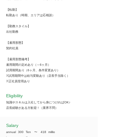
【転勤】
転勤あり（時期、エリアは応相談）
【勤務スタイル】
出社勤務
【雇用形態】
契約社員
【雇用形態備考】
雇用期間の定めあり（～6ヶ月）
試用期間あり（6ヶ月、条件変更あり）
※試用期間中は給与変動あり（店長手当除く）
※正社員登用あり
Eligibility
知識やスキルは入社してから身につければOK♪
店長経験がある方歓迎！（業界不問）
​Salary
annual
300
Ten
​〜
418
millio