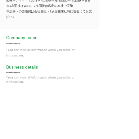
応募⇒チャットで受付⇒1次面接⇒適性検査⇒2次面接⇒合否
※1次面接はWEB、2次面接は広島の本社で実施
※広島への交通費は会社負担（2次面接来社時に現金にてお支
払い）
Company name
***********
*You can view all information when you make an
introduction.
​Business details
***********
*You can view all information when you make an
introduction.
Industry
卸売・小売業
Members only
Interested in this job?