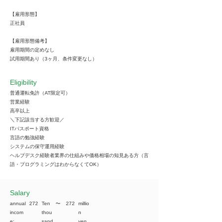
【雇用形態】
正社員
【雇用形態備考】
雇用期間の定めなし
試用期間あり（3ヶ月、条件変更なし）
Eligibility
普通運転免許（AT限定可）
営業経験
高卒以上
＼下記該当する方歓迎／
ITパスポート資格
言語の勉強経験
システムの保守運用経験
ヘルプデスク経験者業界の仕組みや価格相場の知見ある方（言
語・プログラミングはわからなくてOK）
​Salary
annual
272
Ten
​〜
272
millio
incom
thou
n
e:
sand
yen