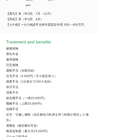
yen
【賞与】有（年2回、7月・12月）
【昇給】有（年1回、4月）
【その他】+その他諸手当初年度想定年収 350～450万円
Treatment and benefits
健康保険
厚生年金
雇用保険
労災保険
通勤手当（全額支給）
住宅手当（5,000円／月※規定有り）
残業手当（1分単位で100％支給）
休日手当
深夜手当
総合職手当（一律25,000円）
職種手当（上限25,000円）
役職手当
社宅・引越し補助（会社都合の転居を伴う転勤が発生した場
合）
退職金（確定拠出年金）
報奨金制度（最大月25,000円）
グループ共済会