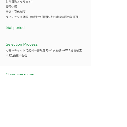
付与日数となります）
慶弔休暇
産休・育休制度
リフレッシュ休暇（年間で5日間以上の連続休暇の取得可）
trial period
Selection Process
応募⇒チャットで受付⇒書類選考⇒1次面接⇒WEB適性検査
⇒2次面接⇒合否
Company name
***********
*You can view all information when you make an
introduction.
​Business details
***********
*You can view all information when you make an
introduction.
Industry