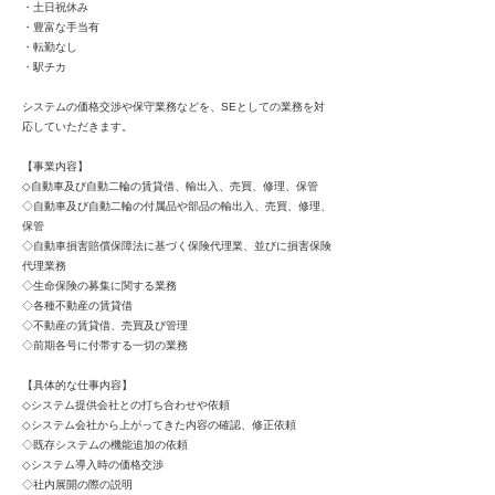
・土日祝休み
・豊富な手当有
・転勤なし
・駅チカ
システムの価格交渉や保守業務などを、SEとしての業務を対
応していただきます。
【事業内容】
◇自動車及び自動二輪の賃貸借、輸出入、売買、修理、保管
◇自動車及び自動二輪の付属品や部品の輸出入、売買、修理、
保管
◇自動車損害賠償保障法に基づく保険代理業、並びに損害保険
代理業務
◇生命保険の募集に関する業務
◇各種不動産の賃貸借
◇不動産の賃貸借、売買及び管理
◇前期各号に付帯する一切の業務
【具体的な仕事内容】
◇システム提供会社との打ち合わせや依頼
◇システム会社から上がってきた内容の確認、修正依頼
◇既存システムの機能追加の依頼
◇システム導入時の価格交渉
◇社内展開の際の説明