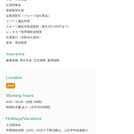
社員持株会
資格取得支援
従業員割引（グループ会社商品）
リゾート施設利用
スポーツ施設等助成規程（最大月5,000円まで）
レンタカー利用補助金制度
社員旅行（全額会社負担）
産休・育休制度
insurance
健康保険, 厚生年金, 労災保険, 雇用保険
Location
愛知県
Working hours
9:00～18:00（休憩 1時間）
時間外労働 あり（月平均25時間）
​Holidays/Vacations
土日祝休み
年間有給休暇（10日～20日※下限日数は、入社半年経過後の