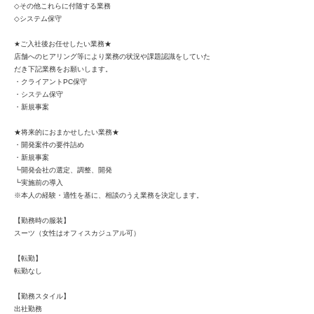
◇その他これらに付随する業務
◇システム保守
★ご入社後お任せしたい業務★
店舗へのヒアリング等により業務の状況や課題認識をしていた
だき下記業務をお願いします。
・クライアントPC保守
・システム保守
・新規事案
★将来的におまかせしたい業務★
・開発案件の要件詰め
・新規事案
┗開発会社の選定、調整、開発
┗実施前の導入
※本人の経験・適性を基に、相談のうえ業務を決定します。
【勤務時の服装】
スーツ（女性はオフィスカジュアル可）
【転勤】
転勤なし
【勤務スタイル】
出社勤務