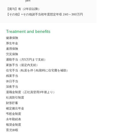
yen
【賞与】有（2年目以降）
【その他】+その他諸手当初年度想定年収 240～360万円
Treatment and benefits
健康保険
厚生年金
雇用保険
労災保険
通勤手当（月5万円まで支給）
家族手当（規定内支給）
住宅手当（転居を伴う転勤時に住宅費を補助）
残業手当
休日手当
深夜手当
退職金制度（正社員登用3年後より）
社員割引制度
財形貯蓄
確定拠出年金
弔慰金制度
永年勤続表
報奨金制度
育児休暇