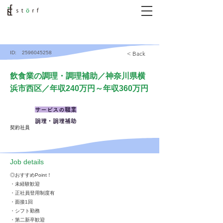
ID:
2596045258
< Back
飲食業の調理・調理補助／神奈川県横
浜市西区／年収240万円～年収360万円
サービスの職業
調理・調理補助
契約社員
​Job details
◎おすすめPoint！
・未経験歓迎
・正社員登用制度有
・面接1回
・シフト勤務
・第二新卒歓迎