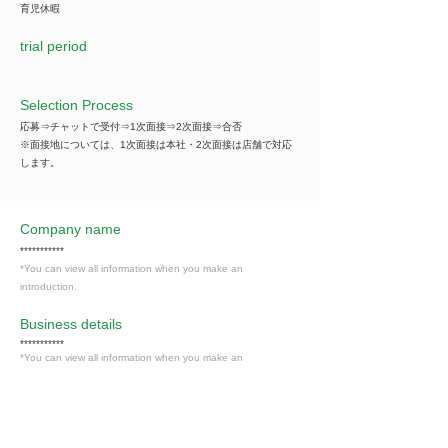
育児休暇
trial period
Selection Process
応募⇒チャットで受付⇒1次面接⇒2次面接⇒合否
※面接地については、1次面接は本社・2次面接は店舗で対応
します。
Company name
***********
*You can view all information when you make an
introduction.
​Business details
***********
*You can view all information when you make an
introduction.
Industry
飲食業