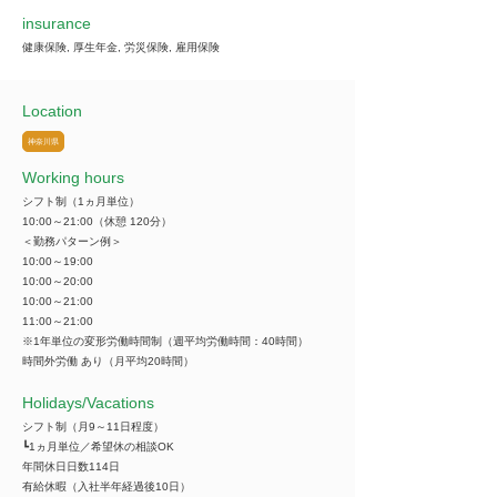
insurance
健康保険, 厚生年金, 労災保険, 雇用保険
Location
神奈川県
Working hours
シフト制（1ヵ月単位）
10:00～21:00（休憩 120分）
＜勤務パターン例＞
10:00～19:00
10:00～20:00
10:00～21:00
11:00～21:00
※1年単位の変形労働時間制（週平均労働時間：40時間）
時間外労働 あり（月平均20時間）
​Holidays/Vacations
シフト制（月9～11日程度）
┗1ヵ月単位／希望休の相談OK
年間休日日数114日
有給休暇（入社半年経過後10日）