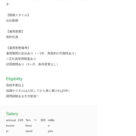
す。
【勤務スタイル】
出社勤務
【雇用形態】
契約社員
【雇用形態備考】
雇用期間の定めあり（～1年、再契約の可能性あり）
☆正社員登用制度あり
試用期間あり（3ヶ月、条件変更なし）
Eligibility
高校卒業以上
知識やスキルは入社してから身に着ければOK♪
調理経験ある方大歓迎！
​Salary
annual
240
Ten
​〜
360
millio
incom
thou
n
e:
sand
yen