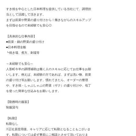
すき焼を中心とした日本料理を提供している当社にて、調理担
当として活躍して頂きます。
まずは前菜や野菜の盛り付けから！働きながらのスキルアップ
を目指せるので未経験でも安心◎
【具体的な仕事内容】
■前菜・鍋の野菜の盛り付け
■日本料理全般
┗焼き場、煮方、刺場等
～未経験でも安心～
人形町今半の調理補助は働く人のスキルに応じてお仕事をお願
いします。例えば、未経験の方であれば、まずは洗い物、前菜
の盛り付け等お願いします。慣れてきたら、オーダーの整理
や、すき焼・しゃぶしゃぶの野菜（ザク）の盛り付けや、包丁
を使った簡単な仕込みをお願いします。
【勤務時の服装】
制服貸与
【転勤】
転勤なし
※正社員登用後、キャリアに応じて転勤となることもございま
す。転勤については必ず事前にご相談とさせて頂いておりま