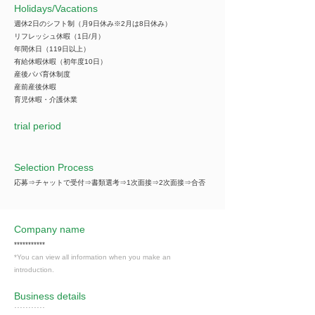
​Holidays/Vacations
週休2日のシフト制（月9日休み※2月は8日休み）
リフレッシュ休暇（1日/月）
年間休日（119日以上）
有給休暇休暇（初年度10日）
産後パパ育休制度
産前産後休暇
育児休暇・介護休業
trial period
Selection Process
応募⇒チャットで受付⇒書類選考⇒1次面接⇒2次面接⇒合否
Company name
***********
*You can view all information when you make an
introduction.
​Business details
***********