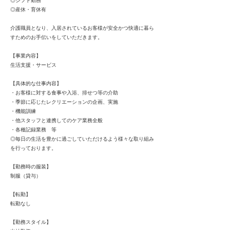
◎シフト勤務
◎産休・育休有
介護職員となり、入居されているお客様が安全かつ快適に暮ら
すためのお手伝いをしていただきます。
【事業内容】
生活支援・サービス
【具体的な仕事内容】
・お客様に対する食事や入浴、排せつ等の介助
・季節に応じたレクリエーションの企画、実施
・機能訓練
・他スタッフと連携してのケア業務全般
・各種記録業務 等
◎毎日の生活を豊かに過ごしていただけるよう様々な取り組み
を行っております。
【勤務時の服装】
制服（貸与）
【転勤】
転勤なし
【勤務スタイル】