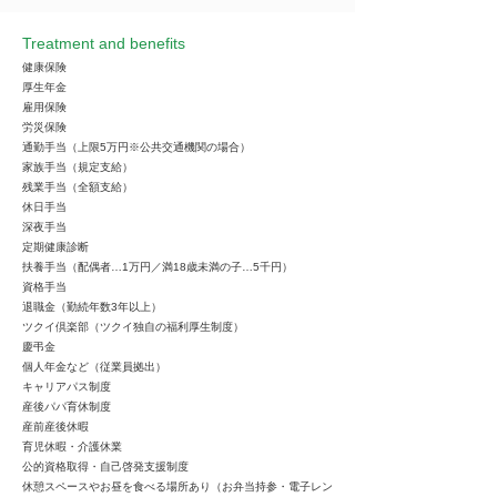
Treatment and benefits
健康保険
厚生年金
雇用保険
労災保険
通勤手当（上限5万円※公共交通機関の場合）
家族手当（規定支給）
残業手当（全額支給）
休日手当
深夜手当
定期健康診断
扶養手当（配偶者…1万円／満18歳未満の子…5千円）
資格手当
退職金（勤続年数3年以上）
ツクイ倶楽部（ツクイ独自の福利厚生制度）
慶弔金
個人年金など（従業員拠出）
キャリアパス制度
産後パパ育休制度
産前産後休暇
育児休暇・介護休業
公的資格取得・自己啓発支援制度
休憩スペースやお昼を食べる場所あり（お弁当持参・電子レン