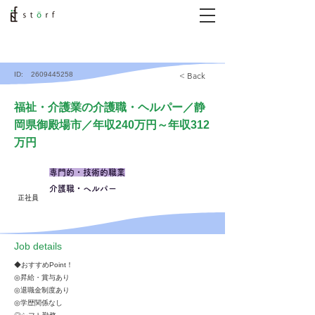
ID:
2609445258
< Back
福祉・介護業の介護職・ヘルパー／静
岡県御殿場市／年収240万円～年収312
万円
専門的・技術的職業
介護職・ヘルパー
正社員
​Job details
◆おすすめPoint！
◎昇給・賞与あり
◎退職金制度あり
◎学歴関係なし