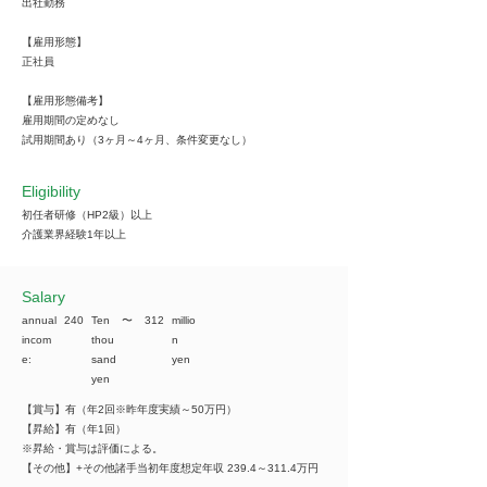
出社勤務
【雇用形態】
正社員
【雇用形態備考】
雇用期間の定めなし
試用期間あり（3ヶ月～4ヶ月、条件変更なし）
Eligibility
初任者研修（HP2級）以上
介護業界経験1年以上
​Salary
annual
240
Ten
​〜
312
millio
incom
thou
n
e:
sand
yen
yen
【賞与】有（年2回※昨年度実績～50万円）
【昇給】有（年1回）
※昇給・賞与は評価による。
【その他】+その他諸手当初年度想定年収 239.4～311.4万円