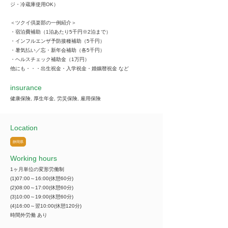
ジ・冷蔵庫使用OK）
＜ツクイ倶楽部の一例紹介＞
・宿泊費補助（1泊あたり5千円※2泊まで）
・インフルエンザ予防接種補助（5千円）
・暑気払い／忘・新年会補助（各5千円）
・ヘルスチェック補助金（1万円）
他にも・・・出生祝金・入学祝金・婚姻暦祝金 など
insurance
健康保険, 厚生年金, 労災保険, 雇用保険
Location
静岡県
Working hours
1ヶ月単位の変形労働制
(1)07:00～16:00(休憩60分)
(2)08:00～17:00(休憩60分)
(3)10:00～19:00(休憩60分)
(4)16:00～翌10:00(休憩120分)
時間外労働 あり