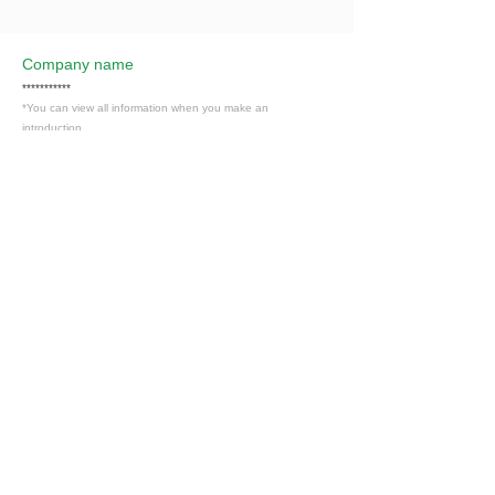
Company name
***********
*You can view all information when you make an
introduction.
​Business details
***********
*You can view all information when you make an
introduction.
Industry
電力・ガス・水道・石油・エネルギー業
Members only
Interested in this job?