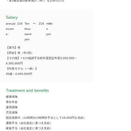
・第1種普通自動車免許（MT）をお持ちの方
​Salary
annual
216
Ten
​〜
216
millio
incom
thou
n
e:
sand
yen
yen
【賞与】有
【昇給】有（年1回）
【その他】+その他諸手当初年度想定年収3,000,000～
4,300,000円
【年収モデル（一例）】
35歳：4,000,000円
Treatment and benefits
健康保険
厚生年金
雇用保険
労災保険
固定残業代（11時間分の時間外手当として19,000円を支給）
通勤手当（会社規定に基づき支給）
家族手当（会社規定に基づき支給）