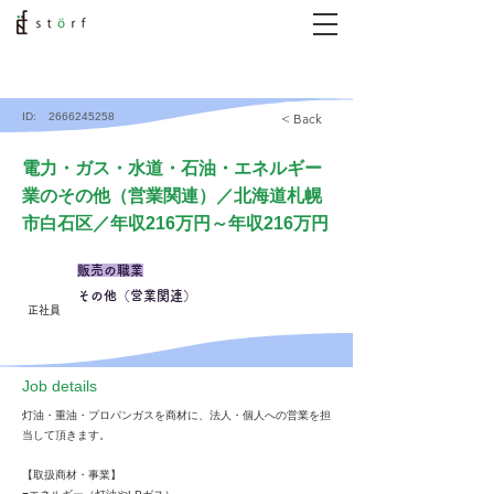
ID:
2666245258
< Back
電力・ガス・水道・石油・エネルギー
業のその他（営業関連）／北海道札幌
市白石区／年収216万円～年収216万円
販売の職業
その他（営業関連）
正社員
​Job details
灯油・重油・プロパンガスを商材に、法人・個人への営業を担
当して頂きます。
【取扱商材・事業】