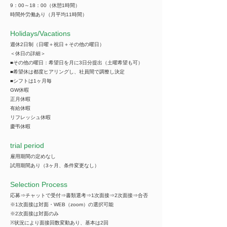
9：00～18：00（休憩1時間）
時間外労働あり（月平均11時間）
​Holidays/Vacations
週休2日制（日曜＋祝日＋その他の曜日）
＜休日の詳細＞
■その他の曜日：希望日を月に3日分提出（土曜希望も可）
■希望休は都度ヒアリングし、社員間で調整し決定
■シフトは1ヶ月毎
GW休暇
正月休暇
有給休暇
リフレッシュ休暇
慶弔休暇
trial period
雇用期間の定めなし
試用期間あり（3ヶ月、条件変更なし）
Selection Process
応募⇒チャットで受付⇒書類選考⇒1次面接⇒2次面接⇒合否
※1次面接は対面・WEB（zoom）の選択可能
※2次面接は対面のみ
※状況により面接回数変動あり、基本は2回