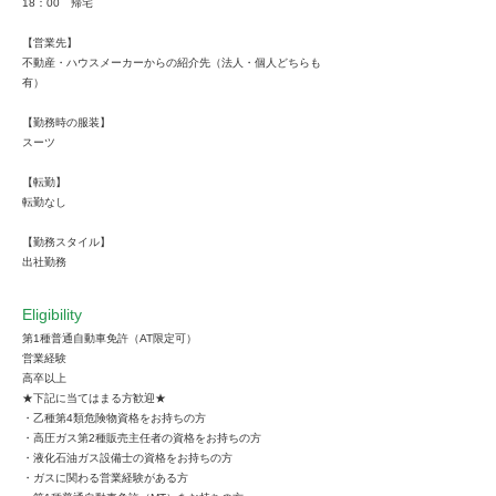
18：00 帰宅
【営業先】
不動産・ハウスメーカーからの紹介先（法人・個人どちらも
有）
【勤務時の服装】
スーツ
【転勤】
転勤なし
【勤務スタイル】
出社勤務
Eligibility
第1種普通自動車免許（AT限定可）
営業経験
高卒以上
★下記に当てはまる方歓迎★
・乙種第4類危険物資格をお持ちの方
・高圧ガス第2種販売主任者の資格をお持ちの方
・液化石油ガス設備士の資格をお持ちの方
・ガスに関わる営業経験がある方