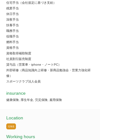
住宅手当（会社規定に基づき支給）
残業手当
休日手当
深夜手当
扶養手当
職務手当
役職手当
燃料手当
資格手当
資格取得補助制度
社員割引販売制度
貸与品（営業車・iphone・ノートPC）
外部研修（商品知識向上研修・新商品勉強会・営業力強化研
修）
スポーツクラブ法人会員
insurance
健康保険, 厚生年金, 労災保険, 雇用保険
Location
北海道
Working hours