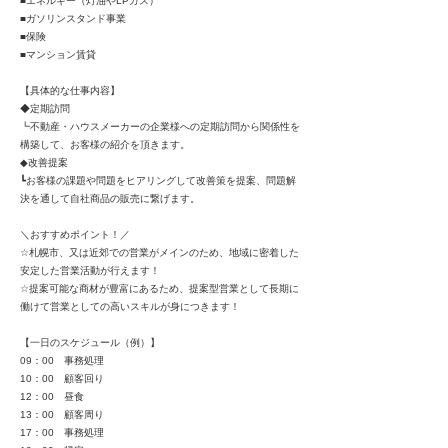
■エネルギー（灯油やLPガス）
■ガソリンスタンド事業
■保険
■マンション賃貸
【具体的な仕事内容】
◆定期訪問
┗不動産・ハウスメーカーの企業様への定期訪問から関係性を
構築して、お客様の紹介を頂きます。
◆改善提案
┗お客様の課題や問題をヒアリングして改善策を提案、問題解
決を通して自社商品の販売に繋げます。
＼おすすめポイント！／
☆札幌市、又は近郊での営業がメインのため、地域に密着した
安定した営業活動が行えます！
☆提案可能な商材が豊富にあるため、提案型営業として長期に
働けて営業としての高いスキルが身につきます！
【一日のスケジュール（例）】
09：00 事務処理
10：00 顧客回り
12：00 昼食
13：00 顧客周り
17：00 事務処理